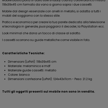
Mobile basso porta tv dallo stile shabby country colore bianco misura
118x39x45 cm formato da vano a giorno sopra i due cassetti.
Mobile dal design essenziale con anelli in metallo, si adatta a tutti i
mobili del soggiorno con lo stesso stile.
Pratico e economico per creare la tua parete dedicata alla televisione
e tecnologia in generale, puoi poggiarci il decoder, la Playstation ecc.
Look minimal che dona un tocco di classe al salotto.
I cassetti scorrono su guide metalliche come visibile in foto.
Caratteristiche Tecniche:
Dimensioni (LxPxH): 118x39x45 cm
Materiale: melaminico e mdf
Materiale guide cassetti: metallo
Colore: bianco
Dimensioni confezione (LxPxH): 124x43x11cm - Peso: 21.2 kg
Tutti gli oggetti presenti sul mobile non sono in vendita.