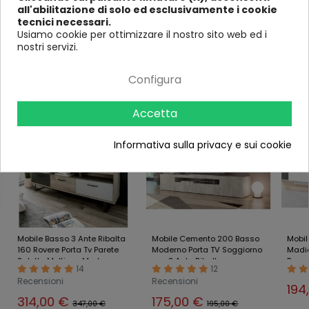
(in cm)
all'abilitazione di solo ed esclusivamente i cookie
tecnici necessari.
Usiamo cookie per ottimizzare il nostro sito web ed i
nostri servizi.
Ultimi visti
Configura
-10%
-10%
-9%
Accetta
Informativa sulla privacy e sui cookie
Mobile Basso 3 Ante Ribalta
Mobile Cemento 200 Basso
Mobil
160 Rovere Porta Tv Parete
Moderno Porta TV Soggiorno
Madia
Salotto Multiuso Moderno
con 2 Ante Ribalta
Bassa
14
12
Recensioni
Recensioni
194
314,00 €
175,00 €
347,00 €
195,00 €