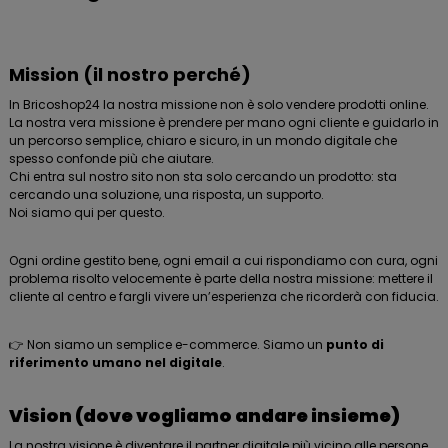
Mission (il nostro perché)
In Bricoshop24 la nostra missione non è solo vendere prodotti online.
La nostra vera missione è prendere per mano ogni cliente e guidarlo in
un percorso semplice, chiaro e sicuro, in un mondo digitale che
spesso confonde più che aiutare.
Chi entra sul nostro sito non sta solo cercando un prodotto: sta
cercando una soluzione, una risposta, un supporto.
Noi siamo qui per questo.
Ogni ordine gestito bene, ogni email a cui rispondiamo con cura, ogni
problema risolto velocemente è parte della nostra missione: mettere il
cliente al centro e fargli vivere un’esperienza che ricorderà con fiducia.
👉 Non siamo un semplice e-commerce. Siamo un
punto di
riferimento umano nel digitale
.
Vision (dove vogliamo andare insieme)
La nostra visione è diventare il partner digitale più vicino alle persone