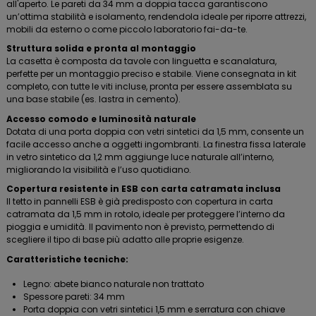
all'aperto. Le pareti da 34 mm a doppia tacca garantiscono
un’ottima stabilità e isolamento, rendendola ideale per riporre attrezzi,
mobili da esterno o come piccolo laboratorio fai-da-te.
Struttura solida e pronta al montaggio
La casetta è composta da tavole con linguetta e scanalatura,
perfette per un montaggio preciso e stabile. Viene consegnata in kit
completo, con tutte le viti incluse, pronta per essere assemblata su
una base stabile (es. lastra in cemento).
Accesso comodo e luminosità naturale
Dotata di una porta doppia con vetri sintetici da 1,5 mm, consente un
facile accesso anche a oggetti ingombranti. La finestra fissa laterale
in vetro sintetico da 1,2 mm aggiunge luce naturale all’interno,
migliorando la visibilità e l’uso quotidiano.
Copertura resistente in ESB con carta catramata inclusa
Il tetto in pannelli ESB è già predisposto con copertura in carta
catramata da 1,5 mm in rotolo, ideale per proteggere l’interno da
pioggia e umidità. Il pavimento non è previsto, permettendo di
scegliere il tipo di base più adatto alle proprie esigenze.
Caratteristiche tecniche:
Legno: abete bianco naturale non trattato
Spessore pareti: 34 mm
Porta doppia con vetri sintetici 1,5 mm e serratura con chiave