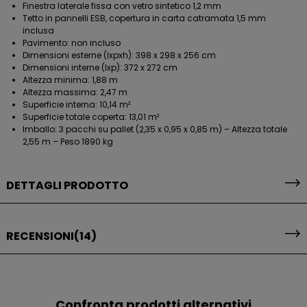
Finestra laterale fissa con vetro sintetico 1,2 mm
Tetto in pannelli ESB, copertura in carta catramata 1,5 mm
inclusa
Pavimento: non incluso
Dimensioni esterne (lxpxh): 398 x 298 x 256 cm
Dimensioni interne (lxp): 372 x 272 cm
Altezza minima: 1,88 m
Altezza massima: 2,47 m
Superficie interna: 10,14 m²
Superficie totale coperta: 13,01 m²
Imballo: 3 pacchi su pallet (2,35 x 0,95 x 0,85 m) – Altezza totale
2,55 m – Peso 1890 kg
DETTAGLI PRODOTTO
RECENSIONI
(14)
Confronta prodotti alternativi