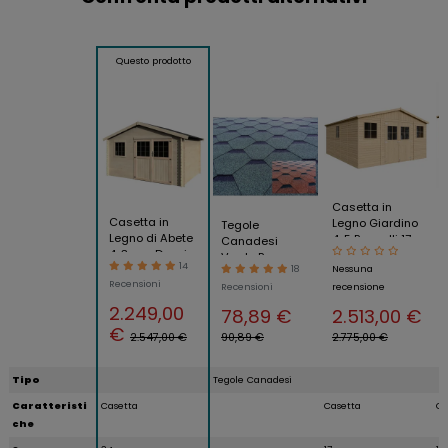
Questo prodotto
Casetta in
Casetta in
Legno Giardino
Tegole
Legno di Abete
4x5 Pannelli 17
Canadesi
4x3 con Doppia
mm Porte
Verde Rosso
14
18
Nessuna
Porta
Doppie con
Bituminose per
Recensioni
Finestre
Recensioni
recensione
Tetto Legno
Casette
2.249,00
78,89 €
2.513,00 €
Gazebo Pergole
€
2.547,00 €
90,89 €
2.775,00 €
Tipo
Tegole Canadesi
Caratteristi
Casetta
Casetta
Ca
che