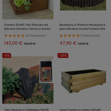
Fioriera 90x90 Orto Rialzato da
Bordatura in Plastica Modulare 6
Balcone Giardino Terrazzo Aiuola
pezzi Bordura Aiuole Fioriere Orto
Vaso in Legno
22 Recensioni
6 Recensioni
143,00 €
47,90 €
158,00 €
52,90 €
-5%
-26%
Telo Tessuto in Poliestere 115x115
Vaso Fioriera in Legno 120x40