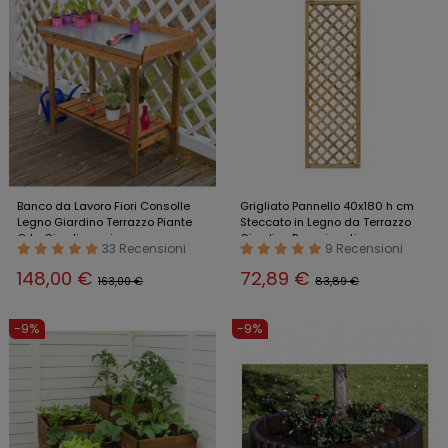
Banco da Lavoro Fiori Consolle
Grigliato Pannello 40x180 h cm
Legno Giardino Terrazzo Piante
Steccato in Legno da Terrazzo
Orto Giardinaggio
Giardino Rampicanti
33 Recensioni
9 Recensioni
148,00 €
72,89 €
163,00 €
83,89 €
-9%
-9%