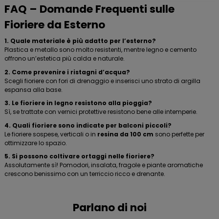
FAQ – Domande Frequenti sulle
Fioriere da Esterno
1. Quale materiale è più adatto per l’esterno?
Plastica e metallo sono molto resistenti, mentre legno e cemento
offrono un’estetica più calda e naturale.
2. Come prevenire i ristagni d’acqua?
Scegli fioriere con fori di drenaggio e inserisci uno strato di argilla
espansa alla base.
3. Le fioriere in legno resistono alla pioggia?
Sì, se trattate con vernici protettive resistono bene alle intemperie.
4. Quali fioriere sono indicate per balconi piccoli?
Le fioriere sospese, verticali o in
resina da 100 cm
sono perfette per
ottimizzare lo spazio.
5. Si possono coltivare ortaggi nelle fioriere?
Assolutamente sì! Pomodori, insalata, fragole e piante aromatiche
crescono benissimo con un terriccio ricco e drenante.
Parlano di noi