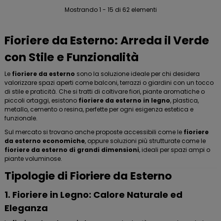
Mostrando 1 - 15 di 62 elementi
Fioriere da Esterno: Arreda il Verde
con Stile e Funzionalità
Le
fioriere da esterno
sono la soluzione ideale per chi desidera
valorizzare spazi aperti come balconi, terrazzi o giardini con un tocco
di stile e praticità. Che si tratti di coltivare fiori, piante aromatiche o
piccoli ortaggi, esistono
fioriere da esterno in legno
, plastica,
metallo, cemento o resina, perfette per ogni esigenza estetica e
funzionale.
Sul mercato si trovano anche proposte accessibili come le
fioriere
da esterno economiche
, oppure soluzioni più strutturate come le
fioriere da esterno di grandi dimensioni
, ideali per spazi ampi o
piante voluminose.
Tipologie di Fioriere da Esterno
1. Fioriere in Legno: Calore Naturale ed
Eleganza