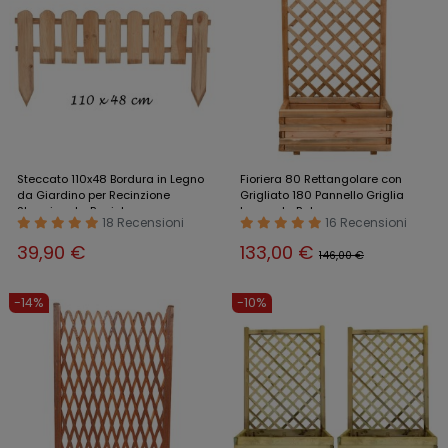
Steccato 110x48 Bordura in Legno
Fioriera 80 Rettangolare con
da Giardino per Recinzione
Grigliato 180 Pannello Griglia
Staccionata Recinto
Legno da Balcone
18 Recensioni
16 Recensioni
39,90 €
133,00 €
146,00 €
-14%
-10%