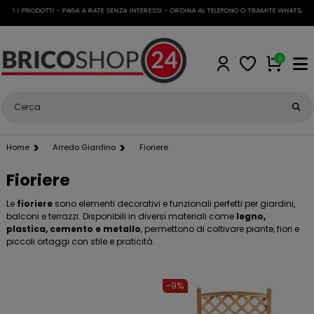
I PRODOTTI - PAGA A RATE SENZA INTERESSI - ORDINA AL TELEFONO O TRAMITE WHATSAPP
•
SP
0
Home
Arredo Giardino
Fioriere
Fioriere
Le
fioriere
sono elementi decorativi e funzionali perfetti per giardini,
balconi e terrazzi. Disponibili in diversi materiali come
legno,
plastica, cemento e metallo
, permettono di coltivare piante, fiori e
piccoli ortaggi con stile e praticità.
-9%