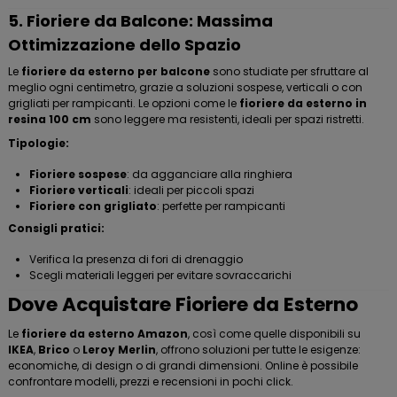
5. Fioriere da Balcone: Massima
Ottimizzazione dello Spazio
Le
fioriere da esterno per balcone
sono studiate per sfruttare al
meglio ogni centimetro, grazie a soluzioni sospese, verticali o con
grigliati per rampicanti. Le opzioni come le
fioriere da esterno in
resina 100 cm
sono leggere ma resistenti, ideali per spazi ristretti.
Tipologie:
Fioriere sospese
: da agganciare alla ringhiera
Fioriere verticali
: ideali per piccoli spazi
Fioriere con grigliato
: perfette per rampicanti
Consigli pratici:
Verifica la presenza di fori di drenaggio
Scegli materiali leggeri per evitare sovraccarichi
Dove Acquistare Fioriere da Esterno
Le
fioriere da esterno Amazon
, così come quelle disponibili su
IKEA
,
Brico
o
Leroy Merlin
, offrono soluzioni per tutte le esigenze:
economiche, di design o di grandi dimensioni. Online è possibile
confrontare modelli, prezzi e recensioni in pochi click.