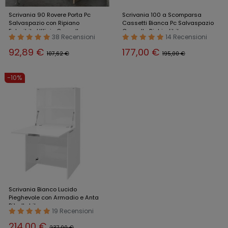
Scrivania 90 Rovere Porta Pc
Scrivania 100 a Scomparsa
Salvaspazio con Ripiano
Cassetti Bianca Pc Salvaspazio
Estraibile Ufficio Consolle
Consolle Richiudibile
38 Recensioni
14 Recensioni
92,89 €
177,00 €
107,62 €
195,00 €
-10%
Scrivania Bianco Lucido
Pieghevole con Armadio e Anta
Ribaltabile
19 Recensioni
214,00 €
237,00 €