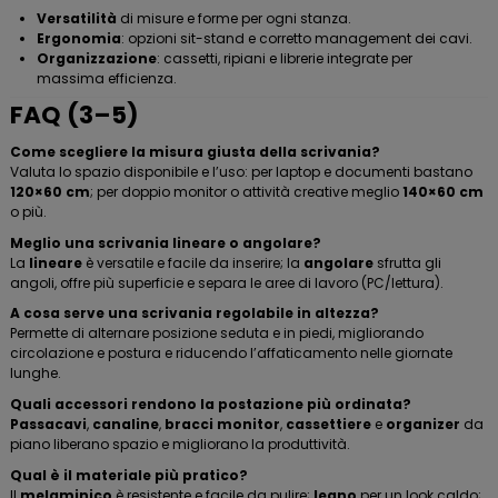
Versatilità
di misure e forme per ogni stanza.
Ergonomia
: opzioni sit-stand e corretto management dei cavi.
Organizzazione
: cassetti, ripiani e librerie integrate per
massima efficienza.
FAQ (3–5)
Come scegliere la misura giusta della scrivania?
Valuta lo spazio disponibile e l’uso: per laptop e documenti bastano
120×60 cm
; per doppio monitor o attività creative meglio
140×60 cm
o più.
Meglio una scrivania lineare o angolare?
La
lineare
è versatile e facile da inserire; la
angolare
sfrutta gli
angoli, offre più superficie e separa le aree di lavoro (PC/lettura).
A cosa serve una scrivania regolabile in altezza?
Permette di alternare posizione seduta e in piedi, migliorando
circolazione e postura e riducendo l’affaticamento nelle giornate
lunghe.
Quali accessori rendono la postazione più ordinata?
Passacavi
,
canaline
,
bracci monitor
,
cassettiere
e
organizer
da
piano liberano spazio e migliorano la produttività.
Qual è il materiale più pratico?
Il
melaminico
è resistente e facile da pulire;
legno
per un look caldo;