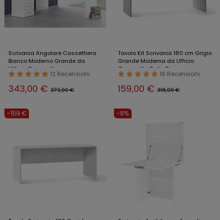
Scrivania Angolare Cassettiera
Tavolo Kit Scrivania 180 cm Grigio
Bianco Moderno Grande da
Grande Moderna da Ufficio
Ufficio Cameretta
Cameretta Porta Pc
12 Recensioni
16 Recensioni
343,00 €
159,00 €
379,00 €
318,00 €
-159 €
-9%