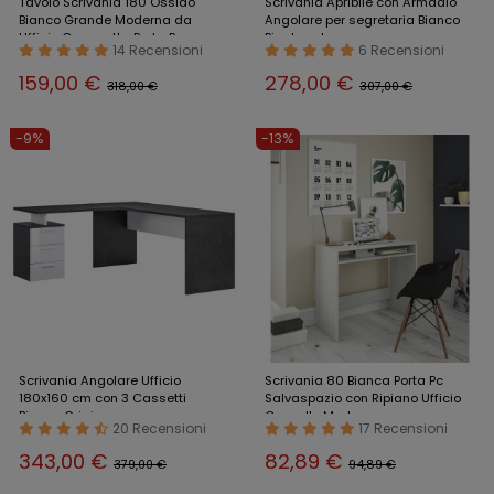
Tavolo Scrivania 180 Ossido
Scrivania Apribile con Armadio
Bianco Grande Moderna da
Angolare per segretaria Bianco
Ufficio Cameretta Porta Pc
Pieghevole
14 Recensioni
6 Recensioni
159,00 €
278,00 €
318,00 €
307,00 €
-9%
-13%
Scrivania Angolare Ufficio
Scrivania 80 Bianca Porta Pc
180x160 cm con 3 Cassetti
Salvaspazio con Ripiano Ufficio
Bianco Grigio
Consolle Moderna
20 Recensioni
17 Recensioni
343,00 €
82,89 €
379,00 €
94,89 €