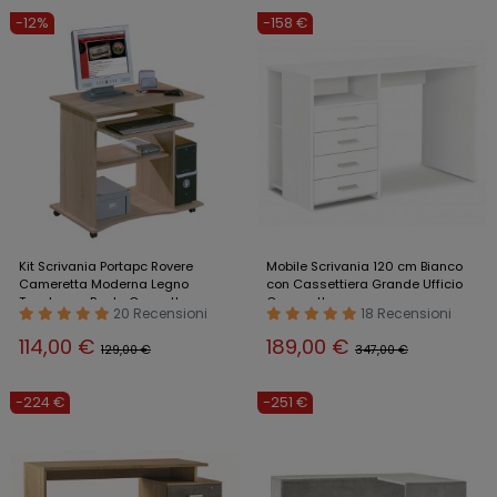
-12%
-158 €
Kit Scrivania Portapc Rovere
Mobile Scrivania 120 cm Bianco
Cameretta Moderna Legno
con Cassettiera Grande Ufficio
Tavolo con Ruote Cassetto
Cameretta
20 Recensioni
18 Recensioni
114,00 €
189,00 €
129,00 €
347,00 €
-224 €
-251 €