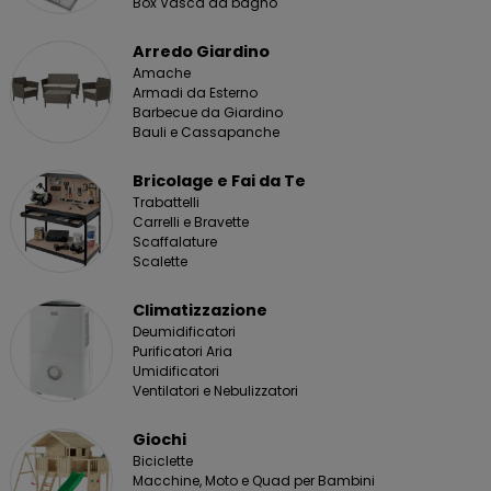
Box Vasca da bagno
Arredo Giardino
Amache
Armadi da Esterno
Barbecue da Giardino
Bauli e Cassapanche
Bricolage e Fai da Te
Trabattelli
Carrelli e Bravette
Scaffalature
Scalette
Climatizzazione
Deumidificatori
Purificatori Aria
Umidificatori
Ventilatori e Nebulizzatori
Giochi
Biciclette
Macchine, Moto e Quad per Bambini