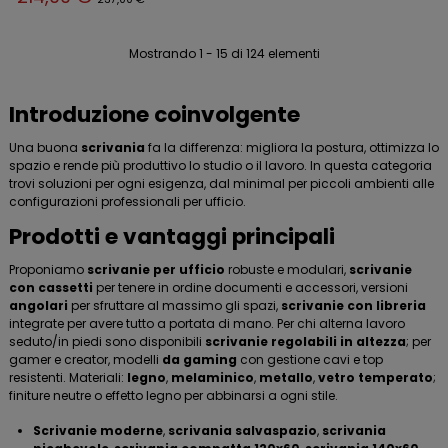
Mostrando 1 - 15 di 124 elementi
Introduzione coinvolgente
Una buona
scrivania
fa la differenza: migliora la postura, ottimizza lo
spazio e rende più produttivo lo studio o il lavoro. In questa categoria
trovi soluzioni per ogni esigenza, dal minimal per piccoli ambienti alle
configurazioni professionali per ufficio.
Prodotti e vantaggi principali
Proponiamo
scrivanie per ufficio
robuste e modulari,
scrivanie
con cassetti
per tenere in ordine documenti e accessori, versioni
angolari
per sfruttare al massimo gli spazi,
scrivanie con libreria
integrate per avere tutto a portata di mano. Per chi alterna lavoro
seduto/in piedi sono disponibili
scrivanie regolabili in altezza
; per
gamer e creator, modelli
da gaming
con gestione cavi e top
resistenti. Materiali:
legno
,
melaminico
,
metallo
,
vetro temperato
;
finiture neutre o effetto legno per abbinarsi a ogni stile.
Scrivanie moderne
,
scrivania salvaspazio
,
scrivania