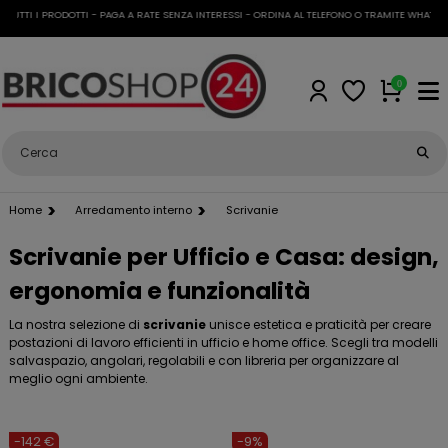
TI I PRODOTTI - PAGA A RATE SENZA INTERESSI - ORDINA AL TELEFONO O TRAMITE WHATSAPP
0
Home
Arredamento interno
Scrivanie
Scrivanie per Ufficio e Casa: design,
ergonomia e funzionalità
La nostra selezione di
scrivanie
unisce estetica e praticità per creare
postazioni di lavoro efficienti in ufficio e home office. Scegli tra modelli
salvaspazio, angolari, regolabili e con libreria per organizzare al
meglio ogni ambiente.
-142 €
-9%