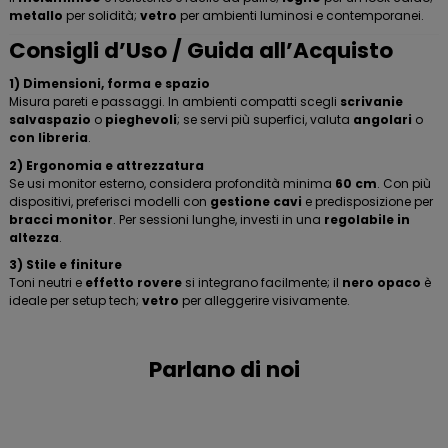
metallo
per solidità;
vetro
per ambienti luminosi e contemporanei.
Consigli d’Uso / Guida all’Acquisto
1) Dimensioni, forma e spazio
Misura pareti e passaggi. In ambienti compatti scegli
scrivanie
salvaspazio
o
pieghevoli
; se servi più superfici, valuta
angolari
o
con libreria
.
2) Ergonomia e attrezzatura
Se usi monitor esterno, considera profondità minima
60 cm
. Con più
dispositivi, preferisci modelli con
gestione cavi
e predisposizione per
bracci monitor
. Per sessioni lunghe, investi in una
regolabile in
altezza
.
3) Stile e finiture
Toni neutri e
effetto rovere
si integrano facilmente; il
nero opaco
è
ideale per setup tech;
vetro
per alleggerire visivamente.
Parlano di noi