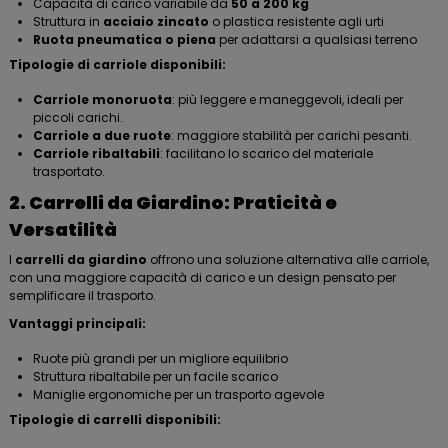
Capacità di carico variabile da
50 a 200 kg
Struttura in
acciaio zincato
o plastica resistente agli urti
Ruota pneumatica o piena
per adattarsi a qualsiasi terreno
Tipologie di carriole disponibili:
Carriole monoruota
: più leggere e maneggevoli, ideali per
piccoli carichi.
Carriole a due ruote
: maggiore stabilità per carichi pesanti.
Carriole ribaltabili
: facilitano lo scarico del materiale
trasportato.
2. Carrelli da Giardino: Praticità e
Versatilità
I
carrelli da giardino
offrono una soluzione alternativa alle carriole,
con una maggiore capacità di carico e un design pensato per
semplificare il trasporto.
Vantaggi principali:
Ruote più grandi per un migliore equilibrio
Struttura ribaltabile per un facile scarico
Maniglie ergonomiche per un trasporto agevole
Tipologie di carrelli disponibili: