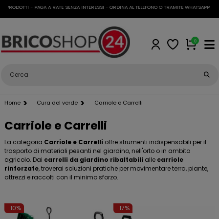
 PRODOTTI - PAGA A RATE SENZA INTERESSI - ORDINA AL TELEFONO O TRAMITE WHATSAPP
•
SPED
0
Home
Cura del verde
Carriole e Carrelli
Carriole e Carrelli
La categoria
Carriole e Carrelli
offre strumenti indispensabili per il
trasporto di materiali pesanti nel giardino, nell'orto o in ambito
agricolo. Dai
carrelli da giardino ribaltabili
alle
carriole
rinforzate
, troverai soluzioni pratiche per movimentare terra, piante,
attrezzi e raccolti con il minimo sforzo.
-10%
-17%