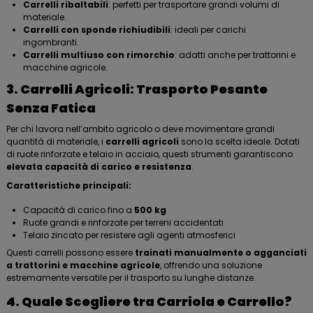
Carrelli ribaltabili
: perfetti per trasportare grandi volumi di
materiale.
Carrelli con sponde richiudibili
: ideali per carichi
ingombranti.
Carrelli multiuso con rimorchio
: adatti anche per trattorini e
macchine agricole.
3. Carrelli Agricoli: Trasporto Pesante
Senza Fatica
Per chi lavora nell’ambito agricolo o deve movimentare grandi
quantità di materiale, i
carrelli agricoli
sono la scelta ideale. Dotati
di ruote rinforzate e telaio in acciaio, questi strumenti garantiscono
elevata capacità di carico e resistenza
.
Caratteristiche principali:
Capacità di carico fino a
500 kg
Ruote grandi e rinforzate per terreni accidentati
Telaio zincato per resistere agli agenti atmosferici
Questi carrelli possono essere
trainati manualmente o agganciati
a trattorini e macchine agricole
, offrendo una soluzione
estremamente versatile per il trasporto su lunghe distanze.
4. Quale Scegliere tra Carriola e Carrello?