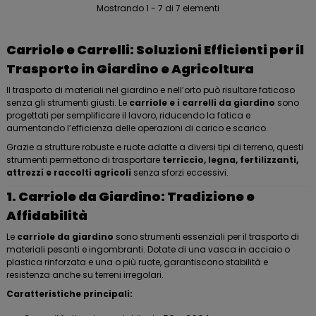
Mostrando 1 - 7 di 7 elementi
Carriole e Carrelli: Soluzioni Efficienti per il
Trasporto in Giardino e Agricoltura
Il trasporto di materiali nel giardino e nell’orto può risultare faticoso
senza gli strumenti giusti. Le
carriole e i carrelli da giardino
sono
progettati per semplificare il lavoro, riducendo la fatica e
aumentando l’efficienza delle operazioni di carico e scarico.
Grazie a strutture robuste e ruote adatte a diversi tipi di terreno, questi
strumenti permettono di trasportare
terriccio, legna, fertilizzanti,
attrezzi e raccolti agricoli
senza sforzi eccessivi.
1. Carriole da Giardino: Tradizione e
Affidabilità
Le
carriole da giardino
sono strumenti essenziali per il trasporto di
materiali pesanti e ingombranti. Dotate di una vasca in acciaio o
plastica rinforzata e una o più ruote, garantiscono stabilità e
resistenza anche su terreni irregolari.
Caratteristiche principali: