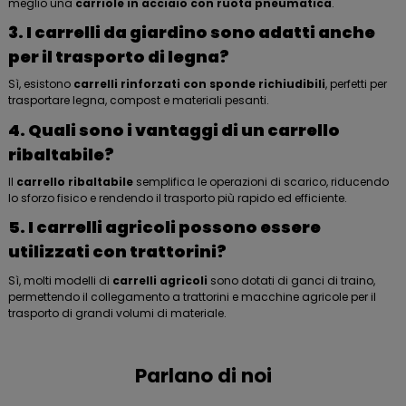
meglio una
carriole in acciaio con ruota pneumatica
.
3. I carrelli da giardino sono adatti anche
per il trasporto di legna?
Sì, esistono
carrelli rinforzati con sponde richiudibili
, perfetti per
trasportare legna, compost e materiali pesanti.
4. Quali sono i vantaggi di un carrello
ribaltabile?
Il
carrello ribaltabile
semplifica le operazioni di scarico, riducendo
lo sforzo fisico e rendendo il trasporto più rapido ed efficiente.
5. I carrelli agricoli possono essere
utilizzati con trattorini?
Sì, molti modelli di
carrelli agricoli
sono dotati di ganci di traino,
permettendo il collegamento a trattorini e macchine agricole per il
trasporto di grandi volumi di materiale.
Parlano di noi