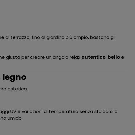
ne al terrazzo, fino al giardino più ampio, bastano gli
one giusta per creare un angolo relax
autentico
,
bello
e
, legno
ere estetica.
 raggi UV e variazioni di temperatura senza sfaldarsi o
nno umido.