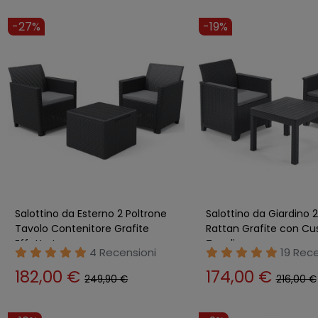
-27%
-19%
Salottino da Esterno 2 Poltrone
Salottino da Giardino 2
Tavolo Contenitore Grafite
Rattan Grafite con Cus
Effetto Legno
Tavolino
4 Recensioni
19 Rece
182,00 €
174,00 €
249,90 €
216,00 €