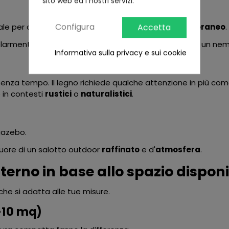
sito web ed i nostri servizi.
Configura
Accetta
ale per chi predilige
linee pulite
e un look
contemporaneo
.
olarmente adatte ai climi costieri, dove il salmastro è un nem
Informativa sulla privacy e sui cookie
enza tempo. Il legno richiede qualche attenzione in più come
o in contesti
rustici
o
naturalistici
.
gazebo.
 cuore di un salotto outdoor
raffinato
e d'
atmosfera
.
terno in base allo spazio disponi
 che si adatta alle tue misure.
8–10 mq)