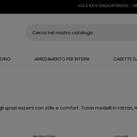
ONE GRATUITA SU TUTTI I PRODOTTI - PAGA A RATE SENZA INTERESSI - ORDIN
RDINO
ARREDAMENTO PER INTERNI
CASETTE D
 spazi esterni con stile e comfort. Trova modelli in rattan, le