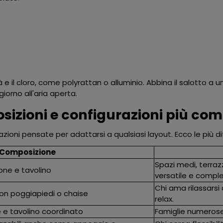
à e il cloro, come polyrattan o alluminio. Abbina il salotto a 
iorno all'aria aperta.
osizioni e configurazioni più co
razioni pensate per adattarsi a qualsiasi layout. Ecco le più di
Composizione
Spazi medi, terrazz
rone e tavolino
versatile e comple
Chi ama rilassarsi 
on poggiapiedi o chaise
relax.
 e tavolino coordinato
Famiglie numerose o