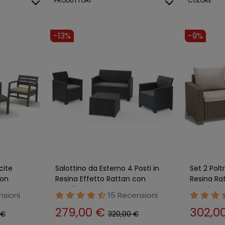
PRODUTTORI
COLORE
-13%
-9%
cite
Salottino da Esterno 4 Posti in
Set 2 Polt
con
Resina Effetto Rattan con
Resina Ra
Tavolino
Cuscini
nsioni
15 Recensioni
279,00 €
302,0
 €
320,00 €