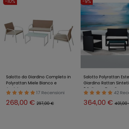
-10%
-9%
Salotto da Giardino Completo in
Salotto Polyrattan Est
Polyrattan Miele Bianco e
Giardino Rattan Sintet
Acciaio
2 Poltrone Tavolino
17 Recensioni
42 Rec
268,00 €
364,00 €
297,00 €
401,00