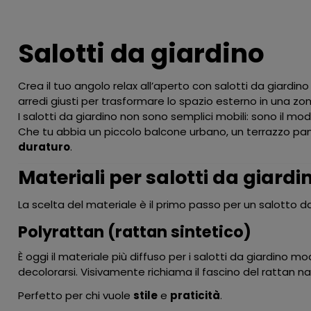
Salotti da giardino
Crea il tuo angolo relax all’aperto con salotti da giardino
arredi giusti per trasformare lo spazio esterno in una zo
I salotti da giardino non sono semplici mobili: sono il modo 
Che tu abbia un piccolo balcone urbano, un terrazzo pan
duraturo
.
Materiali per salotti da giardi
La scelta del materiale è il primo passo per un salotto
Polyrattan (rattan sintetico)
È oggi il materiale più diffuso per i salotti da giardino m
decolorarsi. Visivamente richiama il fascino del rattan
Perfetto per chi vuole
stile
e
praticità
.