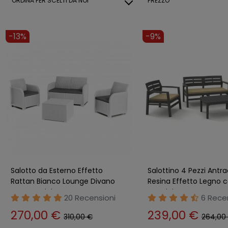
ORDINA PER
SCELTI DA NOI
PREZZO
-13%
-9%
Salotto da Esterno Effetto
Salottino 4 Pezzi Antra
Rattan Bianco Lounge Divano
Resina Effetto Legno 
con Cuscini
Cuscini Crema
20 Recensioni
6 Rece
270,00 €
239,00 €
310,00 €
264,00