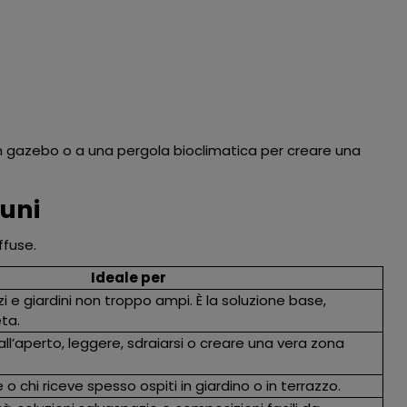
un
gazebo
o a una
pergola bioclimatica
per creare una
muni
ffuse.
Ideale per
i e giardini non troppo ampi. È la soluzione base,
ta.
all’aperto, leggere, sdraiarsi o creare una vera zona
 chi riceve spesso ospiti in giardino o in terrazzo.