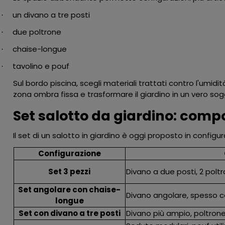
un divano a tre posti
·
due poltrone
·
chaise-longue
·
tavolino e pouf
·
Sul bordo piscina, scegli materiali trattati contro l'umidit
zona ombra fissa e trasformare il giardino in un vero sogg
Set salotto da giardino: comp
Il set di un salotto in giardino è oggi proposto in configu
Configurazione
Set 3 pezzi
Divano a due posti, 2 polt
Set angolare con chaise-
Divano angolare, spesso c
longue
Set con divano a tre posti
Divano più ampio, poltrone