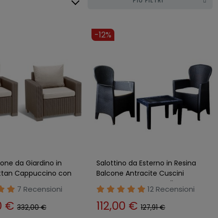
PIÙ FILTRI
-12%
rone da Giardino in
Salottino da Esterno in Resina
ttan Cappuccino con
Balcone Antracite Cuscini
Crema Terrazzo Tavolino
7 Recensioni
12 Recensioni
0 €
112,00 €
332,00 €
127,91 €