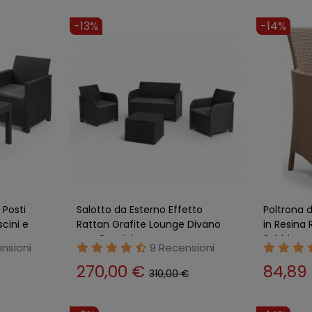
-13%
-14%
 Posti
Salotto da Esterno Effetto
Poltrona 
cini e
Rattan Grafite Lounge Divano
in Resina
con Cuscini
Sabbia
nsioni
9 Recensioni
270,00 €
84,89
310,00 €