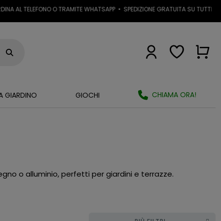
A AL TELEFONO O TRAMITE WHATSAPP
•
SPEDIZIONE GRATUITA SU TUTTI I PRODO
CHIAMA ORA!
A GIARDINO
GIOCHI
gno o alluminio, perfetti per giardini e terrazze.