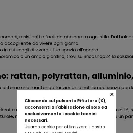
 comodi, resistenti e facili da abbinare a ogni stile. Dal balco
na accogliente da vivere ogni giorno.
in cui scegli di vivere il tuo spazio all'aperto.
oramico o un ampio giardino, trovi su
Bricoshop24
la soluzi
no: rattan, polyrattan, alluminio
 da esterno che mantenga funzionalità nel tempo senza perd
×
Cliccando sul pulsante Rifiutare (X),
acconsenti all'abilitazione di solo ed
oderni, e non a caso. Le fibre intrecciate resistono a umidità,
esclusivamente i cookie tecnici
 naturale, ma richiede una manutenzione minima: basta un pa
necessari.
Usiamo cookie per ottimizzare il nostro