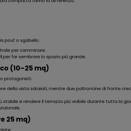
ttura compatta fanno la differenza.
a pouf o sgabello
entrale per camminare.
i
per far sembrare lo spazio più grande.
ico (10–25 mq)
no protagonisti.
 della vista sdraiati, mentre due poltroncine di fronte cr
tabile e rendere il terrazzo più vivibile durante tutta la gi
unzionale.
re 25 mq)
olate: