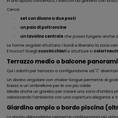
In uno spazio contenuto, i salottini da giardino con stru
Cerca:
set con divano a due posti
·
un paio di poltroncine
·
un tavolino centrale
che possa fungere anche d
·
Le forme angolari sfruttano i bordi e liberano la zona c
Il trucco? Scegli
cuscini chiari
e strutture in
colori neutr
Terrazzo medio o balcone panoram
Qui i salotti per terrazzo a configurazione ad "L" diventa
Un divano angolare con chaise-longue permette di godere
basso e un
ombrellone
per le ore più calde.
Ideale anche un
gazebo
per creare una zona d’ombra più s
valorizzando l’ambiente con una copertura elegante e f
Giardino ampio o bordo piscina (olt
Lo spazio abbondante permette configurazioni più artic