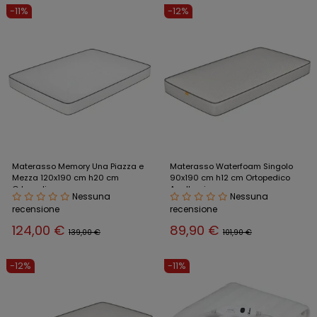
-11%
-12%
Materasso Memory Una Piazza e
Materasso Waterfoam Singolo
Mezza 120x190 cm h20 cm
90x190 cm h12 cm Ortopedico
Ortopedico
Anallergico
Nessuna
Nessuna
recensione
recensione
124,00 €
89,90 €
139,00 €
101,90 €
-12%
-11%