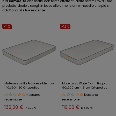
e la
comodità
che meriti, con tante offerte studiate per te! Trova il tuo
prodotto ideale e scegli in base alle dimensioni e modello che più si
adattano alle tue esigenze.
-11%
-12%
Materasso alla Francese Memory
Materasso Waterfoam Singolo
140x190 h20 Ortopedico
90x200 cm h18 cm Ortopedico
Anallergico
Traspirante
Nessuna
Nessuna
recensione
recensione
132,00 €
119,00 €
149,00 €
135,00 €