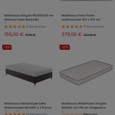
Materasso Singolo 80x190x25 cm
Materasso Flory Floam
Memory Foam Bordo Blu
matrimoniale 160 x 190 cm
Traspirante
3 Recensioni
17 Recensioni
155,00 €
379,00 €
171,00 €
422,00 €
-9%
-12%
Materasso Morbido per Letto
Materasso Waterfoam Singolo
Matrimoniale 160x190 a 2 Piazze
90x190 cm h18 cm Ortopedico
Sfoderabile
Traspirante
13 Recensioni
Nessuna