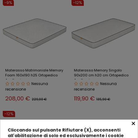
-9%
-12%
Materasso Matrimoniale Memory
Materasso Memory Singolo
Foam 160x190 h25 Ortopedico
90x200 cm h20 cm Ortopedico
Anallergico
Anallergico
Nessuna
Nessuna
recensione
recensione
208,00 €
119,90 €
229,00 €
135,90 €
-12%
×
Cliccando sul pulsante Rifiutare (X), acconsenti
all'abilitazione di solo ed esclusivamente i cookie