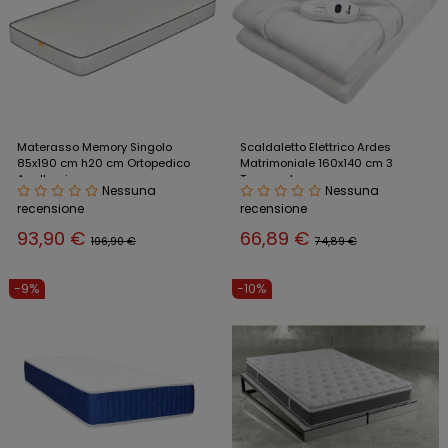
Materasso Memory Singolo
Scaldaletto Elettrico Ardes
85x190 cm h20 cm Ortopedico
Matrimoniale 160x140 cm 3
Anallergico
Temperature
Nessuna
Nessuna
recensione
recensione
93,90 €
66,89 €
106,90 €
74,89 €
-9%
-10%