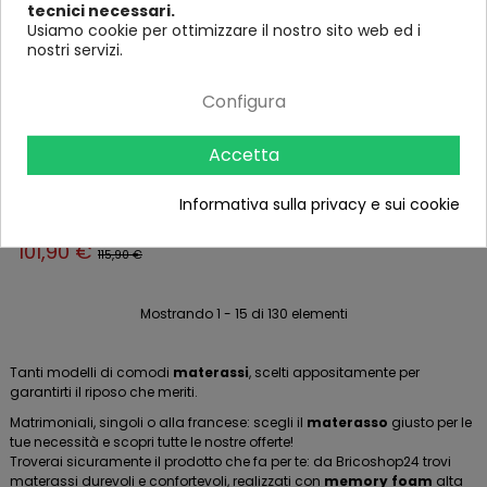
tecnici necessari.
FILTRO
Usiamo cookie per ottimizzare il nostro sito web ed i
nostri servizi.
Configura
Accetta
Materasso Memory Singolo
90x190 cm h20 cm Ortopedico
Anallergico
Nessuna
Informativa sulla privacy e sui cookie
recensione
101,90 €
115,90 €
Mostrando 1 - 15 di 130 elementi
Tanti modelli di comodi
materassi
, scelti appositamente per
garantirti il riposo che meriti.
Matrimoniali, singoli o alla francese: scegli il
materasso
giusto per le
tue necessità e scopri tutte le nostre offerte!
Troverai sicuramente il prodotto che fa per te: da Bricoshop24 trovi
materassi durevoli e confortevoli, realizzati con
memory foam
alta