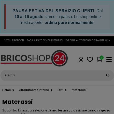
PAUSA ESTIVA DEL SERVIZIO CLIENTI
Dal
10 al 16 agosto
siamo in pausa. Lo shop online
resta aperto:
ordina pure normalmente.
UTTI I PRODOTTI - PAGA A RATE SENZA INTERESSI - ORDINA AL TELEFONO O TRAMITE WHATSAP
0
Home
Arredamento interno
Letti
Materassi
Materassi
Scopri tra la nostra selezione di
materassi
, ti assicureranno il
riposo