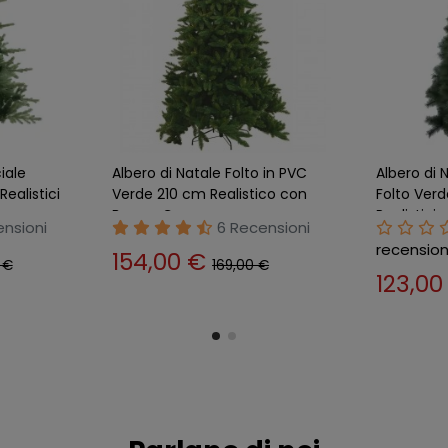
e PVC
Luci di Natale a Led
Albero di 
135 cm
Decorazione con 180 Lucine
Ø130 cm V
Bianco Freddo Cavo 8 mt
Realistici
na
22 Recensioni
recensio
32,89 €
37,90 €
159,0