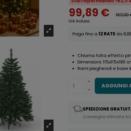
Stai risparmiando -63,11 
99,89 €
163,00
IVA inclusa
Paga fino a
12 RATE
da 8,8
Chioma folta effetto pin
Dimensioni: 115x115x180 
Rami pieghevoli e base in
AGGIUNGI 
SPEDIZIONE GRATUIT
Consegna stimata tra