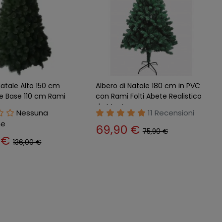
Natale Altezza 210 cm
Lucine di Natale Cavo 13,5 mt
erde PE PVC Rami
Decorazione con 300 Led
Bianco Freddo
Nessuna
22 Recensioni
ne
36,90 €
41,90 €
0 €
175,00 €