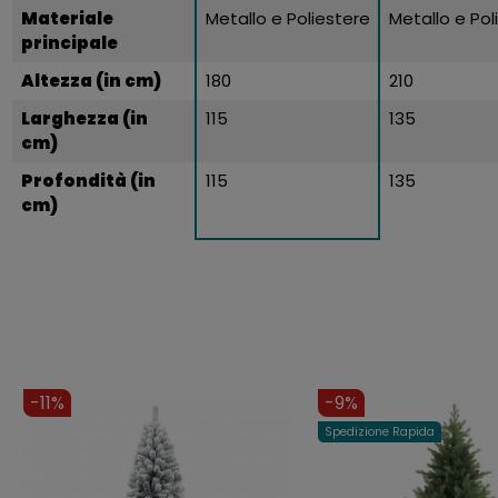
Materiale
Metallo e Poliestere
Metallo e Pol
principale
Altezza (in cm)
180
210
Larghezza (in
115
135
cm)
Profondità (in
115
135
cm)
-8%
-10%