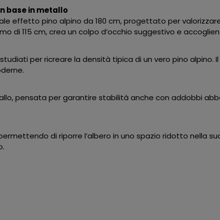
on base in metallo
iale effetto pino alpino da 180 cm, progettato per valorizz
o di 115 cm, crea un colpo d’occhio suggestivo e accoglien
, studiati per ricreare la densità tipica di un vero pino alpino.
oderne.
allo, pensata per garantire stabilità anche con addobbi abb
ermettendo di riporre l’albero in uno spazio ridotto nella s
o.