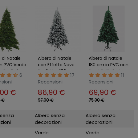
 di Natale
Albero di Natale
Albero di Natale
 in PVC Verde
con Effetto Neve
180 cm in PVC con
 Realistico
Realistico 180 cm
Rami Folti Abete
6
17
11
ase a Croce
Rami Innevati in
Realistico da
sioni
Recensioni
Recensioni
PVC
Montare
,00 €
86,90 €
69,90 €
0 €
97,90 €
75,90 €
 senza
Albero senza
Albero senza
zioni
decorazioni
decorazioni
Verde
Verde