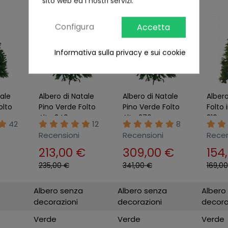
sito web ed i nostri servizi.
Configura
Accetta
Informativa sulla privacy e sui cookie
tale
Albero di Natale
Albero di Natale
Albero
olto
Pino Verde Folto
Pino Verde Folto
Folto
Alto 240 cm
Alto 270 cm
210 cm
42
12
8
Realistico
Realistico
con B
Recensioni
Recensioni
Recen
213,00 €
309,00 €
154
235,00 €
341,00 €
169,0
Albero senza
Albero senza
Albero
decorazioni
decorazioni
decora
Verde
Verde
Verde