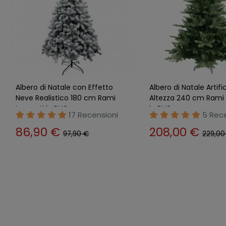
Albero di Natale 180 cm in PVC
Albero di Natale Verd
con Rami Folti Abete Realistico
Altezza 240 cm Base 
da Montare
Folto Leggero
11 Recensioni
Nessu
recensione
69,90 €
75,90 €
110,00 €
122,01 €