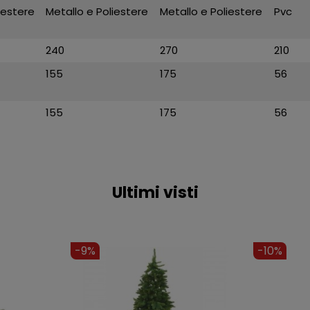
iestere
Metallo e Poliestere
Metallo e Poliestere
Pvc
240
270
210
155
175
56
155
175
56
Ultimi visti
-13%
-9%