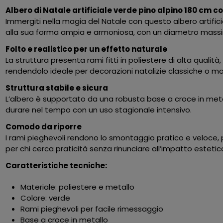
Albero di Natale artificiale verde pino alpino 180 cm c
Immergiti nella magia del Natale con questo albero artific
alla sua forma ampia e armoniosa, con un diametro massim
Folto e realistico per un effetto naturale
La struttura presenta rami fitti in poliestere di alta qualità
rendendolo ideale per decorazioni natalizie classiche o m
Struttura stabile e sicura
L’albero è supportato da una robusta base a croce in met
durare nel tempo con un uso stagionale intensivo.
Comodo da riporre
I rami pieghevoli rendono lo smontaggio pratico e veloce, p
per chi cerca praticità senza rinunciare all’impatto estetic
Caratteristiche tecniche:
Materiale: poliestere e metallo
Colore: verde
Rami pieghevoli per facile rimessaggio
Base a croce in metallo