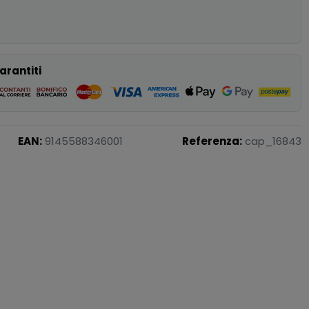
p
arantiti
EAN:
9145588346001
Referenza:
cap_16843