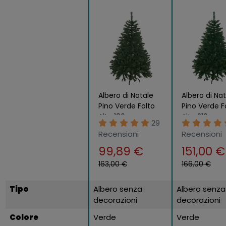
Albero di Natale
Albero di Na
Pino Verde Folto
Pino Verde F
Alto 180 cm
Alto 210 cm
29
Realistico
Realistico
Recensioni
Recensioni
99,89 €
151,00 €
163,00 €
166,00 €
Tipo
Albero senza
Albero senza
decorazioni
decorazioni
Colore
Verde
Verde