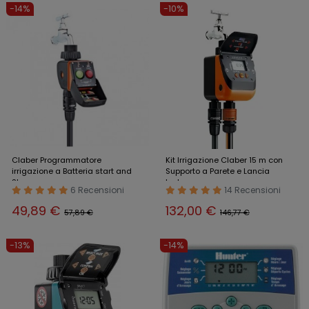
-14%
-10%
Claber Programmatore
Kit Irrigazione Claber 15 m con
irrigazione a Batteria start and
Supporto a Parete e Lancia
Stop
Inclusa
6 Recensioni
14 Recensioni
49,89 €
132,00 €
57,89 €
146,77 €
-13%
-14%