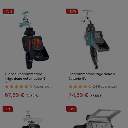
-13%
-15%
Claber Programmatore
Programmatore irrigazione a
irrigazione Automatico 15
Batteria 9V
Programmi
10 Recensioni
24 Recensioni
67,89 €
74,89 €
77,89 €
87,89 €
-11%
-9%