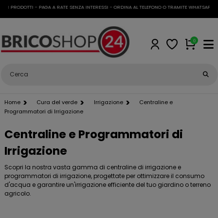
I PRODOTTI - PAGA A RATE SENZA INTERESSI - ORDINA AL TELEFONO O TRAMITE WHATSAPP
•
SP
0
Home
Cura del verde
Irrigazione
Centraline e
Programmatori di Irrigazione
Centraline e Programmatori di
Irrigazione
Scopri la nostra vasta gamma di centraline di irrigazione e
programmatori di irrigazione, progettate per ottimizzare il consumo
d'acqua e garantire un'irrigazione efficiente del tuo giardino o terreno
agricolo.