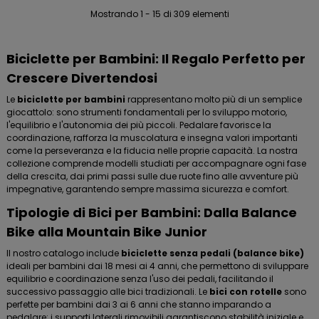
Mostrando 1 - 15 di 309 elementi
Biciclette per Bambini: Il Regalo Perfetto per
Crescere Divertendosi
Le
biciclette per bambini
rappresentano molto più di un semplice
giocattolo: sono strumenti fondamentali per lo sviluppo motorio,
l'equilibrio e l'autonomia dei più piccoli. Pedalare favorisce la
coordinazione, rafforza la muscolatura e insegna valori importanti
come la perseveranza e la fiducia nelle proprie capacità. La nostra
collezione comprende modelli studiati per accompagnare ogni fase
della crescita, dai primi passi sulle due ruote fino alle avventure più
impegnative, garantendo sempre massima sicurezza e comfort.
Tipologie di Bici per Bambini: Dalla Balance
Bike alla Mountain Bike Junior
Il nostro catalogo include
biciclette senza pedali (balance bike)
ideali per bambini dai 18 mesi ai 4 anni, che permettono di sviluppare
equilibrio e coordinazione senza l'uso dei pedali, facilitando il
successivo passaggio alle bici tradizionali. Le
bici con rotelle
sono
perfette per bambini dai 3 ai 6 anni che stanno imparando a
pedalare: i supporti laterali rimovibili garantiscono stabilità iniziale e