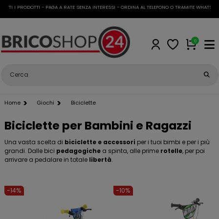
 I PRODOTTI - PAGA A RATE SENZA INTERESSI - ORDINA AL TELEFONO O TRAMITE WHATSAPP
•
S
0
Home
Giochi
Biciclette
Biciclette per Bambini e Ragazzi
Una vasta scelta di
biciclette e accessori
per i tuoi bimbi e per i più
grandi. Dalle bici
pedagogiche
a spinta, alle prime
rotelle
, per poi
arrivare a pedalare in totale
libertà
.
-14%
-10%