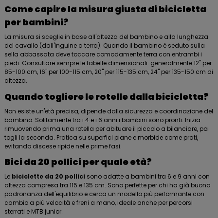
Come capire la misura giusta di bicicletta
per bambini?
La misura si sceglie in base all'altezza del bambino e alla lunghezza
del cavallo (dall'inguine a terra). Quando il bambino è seduto sulla
sella abbassata deve toccare comodamente terra con entrambi i
piedi. Consultare sempre le tabelle dimensionali: generalmente 12" per
85-100 cm, 16" per 100-115 cm, 20" per 115-135 cm, 24" per 135-150 cm di
altezza.
Quando togliere le rotelle dalla bicicletta?
Non esiste un'età precisa, dipende dalla sicurezza e coordinazione del
bambino. Solitamente tra i 4 e i 6 anni i bambini sono pronti. Inizia
rimuovendo prima una rotella per abituare il piccolo a bilanciare, poi
togli la seconda. Pratica su superfici piane e morbide come prati,
evitando discese ripide nelle prime fasi.
Bici da 20 pollici per quale età?
Le
biciclette da 20 pollici
sono adatte a bambini tra 6 e 9 anni con
altezza compresa tra 115 e 135 cm. Sono perfette per chi ha già buona
padronanza dell'equilibrio e cerca un modello più performante con
cambio a più velocità e freni a mano, ideale anche per percorsi
sterrati e MTB junior.