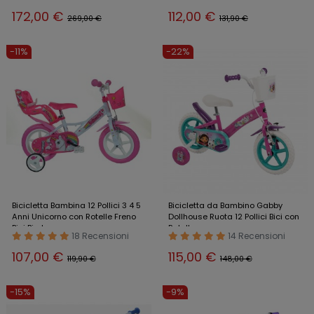
172,00 €
112,00 €
269,00 €
131,90 €
-11%
-22%
Bicicletta Bambina 12 Pollici 3 4 5
Bicicletta da Bambino Gabby
Anni Unicorno con Rotelle Freno
Dollhouse Ruota 12 Pollici Bici con
Bici Bimba
Rotelle
18 Recensioni
14 Recensioni
107,00 €
115,00 €
119,90 €
148,00 €
-15%
-9%