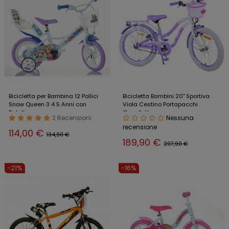
Bicicletta per Bambina 12 Pollici
Bicicletta Bambini 20" Sportiva
Snow Queen 3 4 5 Anni con
Viola Cestino Portapacchi
Rotelle
Cavalletto
2 Recensioni
Nessuna
recensione
114,00 €
134,90 €
189,90 €
207,90 €
-21%
-16%