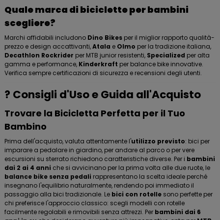
Quale marca di biciclette per bambini
scegliere?
Marchi affidabili includono
Dino Bikes
per il miglior rapporto qualità-
prezzo e design accattivanti,
Atala
e
Olmo
per la tradizione italiana,
Decathlon Rockrider
per MTB junior resistenti,
Specialized
per alta
gamma e performance,
Kinderkraft
per balance bike innovative.
Verifica sempre certificazioni di sicurezza e recensioni degli utenti.
? Consigli d'Uso e Guida all'Acquisto
Trovare la Bicicletta Perfetta per il Tuo
Bambino
Prima dell'acquisto, valuta attentamente l'
utilizzo previsto
: bici per
imparare a pedalare in giardino, per andare al parco o per vere
escursioni su sterrato richiedono caratteristiche diverse. Per i
bambini
dai 2 ai 4 anni
che si avvicinano per la prima volta alle due ruote, le
balance bike senza pedali
rappresentano la scelta ideale perché
insegnano l'equilibrio naturalmente, rendendo poi immediato il
passaggio alla bici tradizionale. Le
bici con rotelle
sono perfette per
chi preferisce l'approccio classico: scegli modelli con rotelle
facilmente regolabili e rimovibili senza attrezzi. Per
bambini dai 6