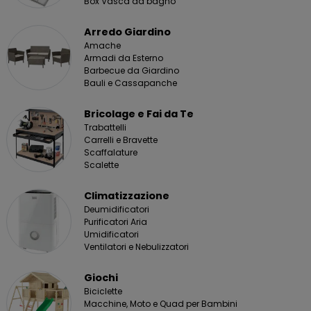
Box Vasca da bagno
Arredo Giardino
Amache
Armadi da Esterno
Barbecue da Giardino
Bauli e Cassapanche
Bricolage e Fai da Te
Trabattelli
Carrelli e Bravette
Scaffalature
Scalette
Climatizzazione
Deumidificatori
Purificatori Aria
Umidificatori
Ventilatori e Nebulizzatori
Giochi
Biciclette
Macchine, Moto e Quad per Bambini