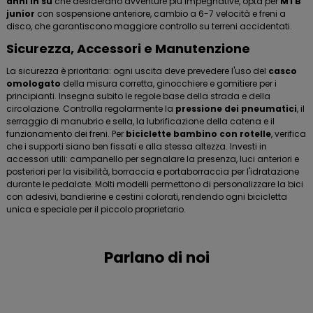
anni in su
che desiderano avventure più impegnative, opta per
MTB
junior
con sospensione anteriore, cambio a 6-7 velocità e freni a
disco, che garantiscono maggiore controllo su terreni accidentati.
Sicurezza, Accessori e Manutenzione
La sicurezza è prioritaria: ogni uscita deve prevedere l'uso del
casco
omologato
della misura corretta, ginocchiere e gomitiere per i
principianti. Insegna subito le regole base della strada e della
circolazione. Controlla regolarmente la
pressione dei pneumatici
, il
serraggio di manubrio e sella, la lubrificazione della catena e il
funzionamento dei freni. Per
biciclette bambino con rotelle
, verifica
che i supporti siano ben fissati e alla stessa altezza. Investi in
accessori utili: campanello per segnalare la presenza, luci anteriori e
posteriori per la visibilità, borraccia e portaborraccia per l'idratazione
durante le pedalate. Molti modelli permettono di personalizzare la bici
con adesivi, bandierine e cestini colorati, rendendo ogni bicicletta
unica e speciale per il piccolo proprietario.
Parlano di noi