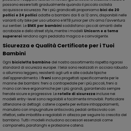
possono essere tolti gradualmente quando il piccolo ciclista
acquisisce sicurezza. Per i più grandicelli proponiamo
bici da 20
pollici e 24 pollici
adatte a bambini dai 6 ai 12 anni, disponibili nelle
varianti city bike per uso urbano e MTB junior per chi ama l'avventura
sui sentieri. Le
BMX per bambini
soddisfano i piccoli amanti delle
acrobazie e dello street style, mentre i modelli
Unicorn e a tema
supereroi
rendono ogni pedalata magica e coinvolgente.
Sicurezza e Qualità Certificate per i Tuoi
Bambini
Ogni
bicicletta bambino
del nostro assortimento rispetta rigorosi
standard di sicurezza europei. I telai sono realizzati in acciaio robusto
o alluminio leggero, resistenti agli urti e alle cadute tipiche
dell'apprendimento. I
freni
sono progettati specificamente per le
manine dei bambini: freni a contropedale per i più piccoli, freni a
mano con leve ergonomiche per i più grandi, garantendo sempre
frenate sicure e progressive. Le
rotelle di sicurezza
incluse nei
modelli entry-level sono regolabili e facilmente rimovibili. Particolare
attenzione ai dettagli: catene coperte per evitare intrappolamenti,
manubrio con impugnature antiscivolo, pedali antiscivolo con
riflettori, selle imbottite e regolabili in altezza per seguire la crescita del
bambino. Tutti i modelli includono accessori essenziali come
campanello, parafanghi e protezione catena.