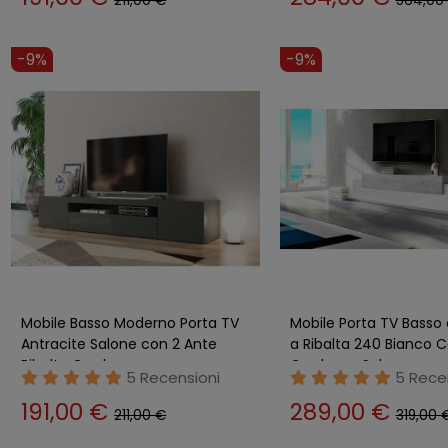
211,00 €
564,00
-9%
-9%
Mobile Basso Moderno Porta TV
Mobile Porta TV Basso
Antracite Salone con 2 Ante
a Ribalta 240 Bianco
Ribalta Credenza
Credenza Salone
5 Recensioni
5 Rece
191,00 €
289,00 €
211,00 €
319,00 