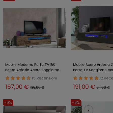
Mobile Moderno Porta TV 150
Mobile Acero Ardesia 
Basso Ardesia Acero Soggiorno
Porta TV Soggiorno co
Anta Ribalta
Ribalta
15 Recensioni
12 Rece
167,00 €
191,00 €
185,00 €
211,00 €
-9%
-9%