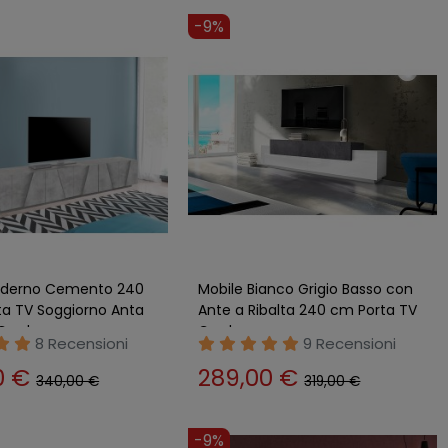
-9%
oderno Cemento 240
Mobile Bianco Grigio Basso con
ta TV Soggiorno Anta
Ante a Ribalta 240 cm Porta TV
 Credenza
Credenza
8 Recensioni
9 Recensioni
0 €
289,00 €
340,00 €
319,00 €
-9%