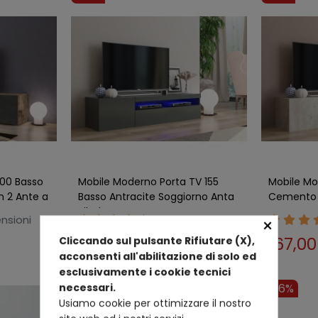
200 Basso
Mobile Moderno Porta TV 155
Mobile Mo
n 2 Ante a
Basso Antracite Soggiorno Anta
Cemento 
Ribalta Legno
con Anta 
nsioni
13 Recensioni
×
167,00 €
167,0
Cliccando sul pulsante Rifiutare (X),
185,00 €
acconsenti all'abilitazione di solo ed
esclusivamente i cookie tecnici
necessari.
-9%
-26%
Usiamo cookie per ottimizzare il nostro