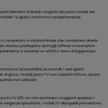
. Questi elementi d'arredo fungono da punto focale del
del mobile TV giusto trasforma completamente
etro temperato e soluzioni ibride che combinano diversi
e classico privilegiano dettagli raffinati e lavorazioni
 pavimento e creando un effetto visivo di leggerezza.
onici e l'accessibilità ai controlli. I vani aperti
e di gioco. I mobili porta TV con cassetti offrono spazio
uando non utilizzati.
 porta TV 200 cm che dominano i soggiorni spaziosi. I
er esigenze specifiche, i mobili TV allungabili permettono