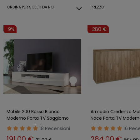
ORDINA PER
SCELTI DA NOI
PREZZO
-9%
-280 €
Mobile 200 Basso Bianco
Armadio Credenza Mob
Moderno Porta TV Soggiorno
Noce Porta TV Modern
con 2 Ante Ribalta
200 cm Legno
18 Recensioni
16 Rece
191,00 €
284,00 €