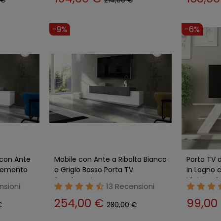
 €
214,00 €
-9%
-6%
 con Ante
Mobile con Ante a Ribalta Bianco
Porta TV 
 Cemento
e Grigio Basso Porta TV
in Legno c
Soggiorno Legno
Vintage S
nsioni
13 Recensioni
254,00 €
99,00
€
280,00 €