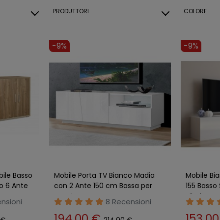
PRODUTTORI
COLORE
-9%
-9%
ile Basso
Mobile Porta TV Bianco Madia
Mobile Bi
o 6 Ante
con 2 Ante 150 cm Bassa per
155 Basso
Soggiorno
Ribalta L
nsioni
8 Recensioni
194,00 €
153,0