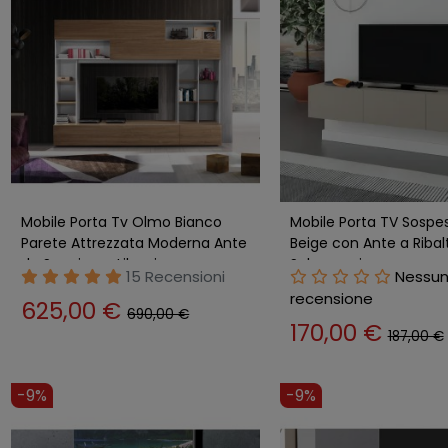
Mobile Porta Tv Olmo Bianco
Mobile Porta TV Sospe
Parete Attrezzata Moderna Ante
Beige con Ante a Ribal
da Soggiorno Libreria
Salvaspazio
15 Recensioni
Nessu
recensione
625,00 €
690,00 €
170,00 €
187,00 €
-9%
-9%