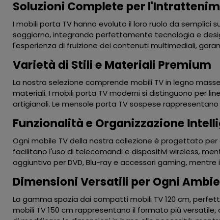
Soluzioni Complete per l'Intratten
I mobili porta TV hanno evoluto il loro ruolo da semplici
soggiorno, integrando perfettamente tecnologia e desig
l'esperienza di fruizione dei contenuti multimediali, ga
Varietà di Stili e Materiali Premium
La nostra selezione comprende mobili TV in legno massell
materiali. I mobili porta TV moderni si distinguono per lin
artigianali. Le mensole porta TV sospese rappresentano 
Funzionalità e Organizzazione Intell
Ogni mobile TV della nostra collezione è progettato per otti
facilitano l'uso di telecomandi e dispositivi wireless, m
aggiuntivo per DVD, Blu-ray e accessori gaming, mentre
Dimensioni Versatili per Ogni Ambi
La gamma spazia dai compatti mobili TV 120 cm, perfetti 
mobili TV 150 cm rappresentano il formato più versatile, 