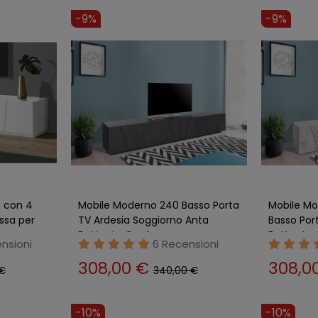
-9%
-9%
o con 4
Mobile Moderno 240 Basso Porta
Mobile M
ssa per
TV Ardesia Soggiorno Anta
Basso Por
Battente Credenza
Battente
nsioni
6 Recensioni
308,00 €
308,0
 €
340,00 €
-10%
-10%