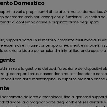
imento Domestico
 supporti a veri e propri centri di intrattenimento domestico
n per creare ambienti accoglienti e funzionali. La scelta 
rantendo al contempo ordine e organizzazione degli spazi.
o, supporti porta TV in metallo, credenze multimediali in v
ee essenziali e finiture contemporanee, mentre i modelli in stil
la soluzione ideale per ambienti minimal, liberando spazio a
igente
mizzare la gestione dei cavi, l'areazione dei dispositivi elettr
entre gli scomparti chiusi nascondono router, decoder e consol
 i modelli con ante mantengono un aspetto ordinato anche q
ente
per camere da letto e monolocali, fino ai generosi supporti
adattandosi alla maggior parte degli ambienti residenziali. P