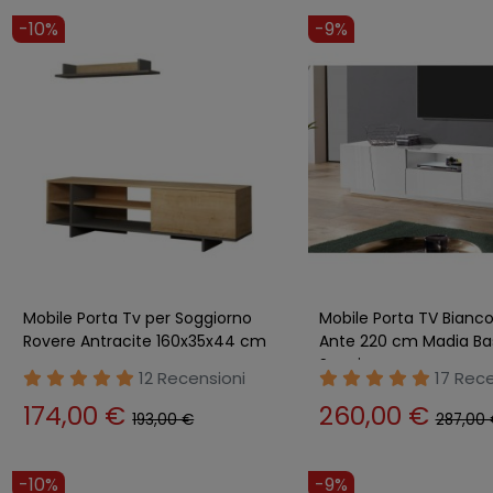
-10%
-9%
Mobile Porta Tv per Soggiorno
Mobile Porta TV Bianc
Rovere Antracite 160x35x44 cm
Ante 220 cm Madia Ba
Soggiorno
12 Recensioni
17 Rece
174,00 €
260,00 €
193,00 €
287,00
-10%
-9%