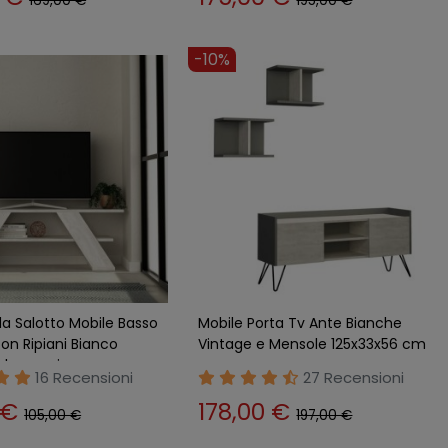
169,00 €
195,00 €
-10%
da Salotto Mobile Basso
Mobile Porta Tv Ante Bianche
on Ripiani Bianco
Vintage e Mensole 125x33x56 cm
alvaspazio
16 Recensioni
27 Recensioni
 €
178,00 €
105,00 €
197,00 €