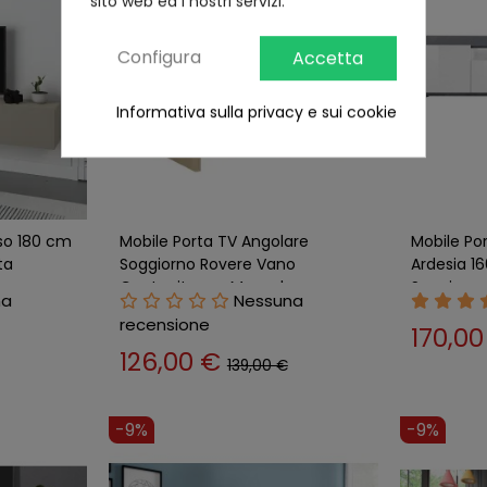
sito web ed i nostri servizi.
Configura
Accetta
Informativa sulla privacy e sui cookie
so 180 cm
Mobile Porta TV Angolare
Mobile Po
ta
Soggiorno Rovere Vano
Ardesia 1
Contenitore e Mensole
Soggiorn
na
Nessuna
recensione
170,0
126,00 €
139,00 €
-9%
-9%