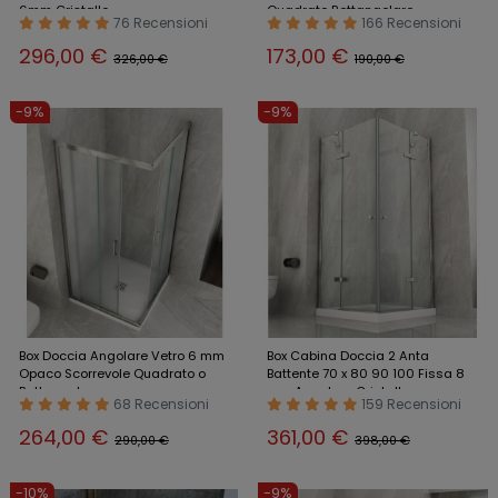
6mm Cristallo
Quadrato Rettangolare
76 Recensioni
166 Recensioni
296,00 €
173,00 €
326,00 €
190,00 €
-9%
-9%
Box Doccia Angolare Vetro 6 mm
Box Cabina Doccia 2 Anta
Opaco Scorrevole Quadrato o
Battente 70 x 80 90 100 Fissa 8
Rettangolare
mm Angolare Cristallo
68 Recensioni
159 Recensioni
264,00 €
361,00 €
290,00 €
398,00 €
-10%
-9%