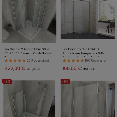
Box Doccia 2 Ante a Libro 60 70
Box Doccia Vetro OPACO
80 90 100 8 mm in Cristallo Vetro
Anticalcare Temperato 4MM
Trasparente
Apertura Angolare Doppio
20 Recensioni
190 Recensioni
Scorrevole H185
422,00 €
166,00 €
465,00 €
183,00 €
-9%
-9%