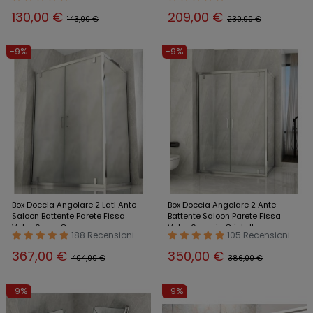
130,00 €
209,00 €
143,00 €
230,00 €
-9%
-9%
Box Doccia Angolare 2 Lati Ante
Box Doccia Angolare 2 Ante
Saloon Battente Parete Fissa
Battente Saloon Parete Fissa
Vetro 6 mm Opaco
Vetro 6 mm in Cristallo
188 Recensioni
105 Recensioni
367,00 €
350,00 €
404,00 €
386,00 €
-9%
-9%