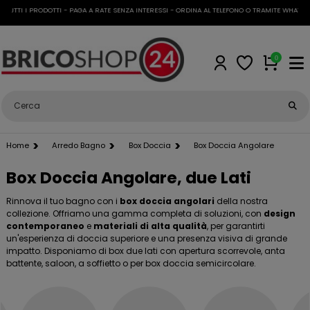
I I PRODOTTI - PAGA A RATE SENZA INTERESSI - ORDINA AL TELEFONO O TRAMITE WHATSAPP
•
0
Home
Arredo Bagno
Box Doccia
Box Doccia Angolare
Box Doccia Angolare, due Lati
Rinnova il tuo bagno con i
box doccia angolari
della nostra
collezione. Offriamo una gamma completa di soluzioni, con
design
contemporaneo
e
materiali di alta qualità
, per garantirti
un'esperienza di doccia superiore e una presenza visiva di grande
impatto. Disponiamo di box due lati con apertura scorrevole, anta
battente, saloon, a soffietto o per
box doccia semicircolare
.