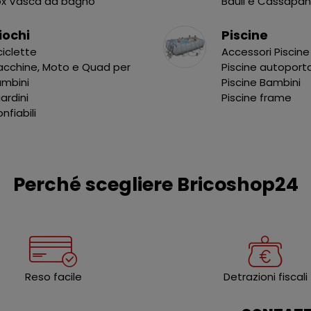
ox Vasca da bagno
Bauli e Cassapa
iochi
Piscine
ciclette
Accessori Piscine
cchine, Moto e Quad per
Piscine autoport
ambini
Piscine Bambini
liardini
Piscine frame
nfiabili
Perché scegliere Bricoshop24
Reso facile
Detrazioni fiscali