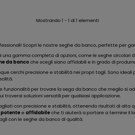
Mostrando 1 - 1 di 1 elementi
essionali! Scopri le nostre seghe da banco, perfette per gar
ai una gamma completa di opzioni, come le seghe circolari da
he da banco
che scegli siano affidabili e in grado di produrre
que cerchi precisione e stabilità nei propri tagli. Sono ideali 
cilità.
 e funzionalità per trovare la sega da banco che meglio si a
qui troverai soluzioni versatili per qualsiasi applicazione.
agliati con precisione e stabilità, ottenendo risultati di alta q
 potente
e
affidabile
che ti aiuterà a portare a termine il 
agli con le seghe da banco di qualità.