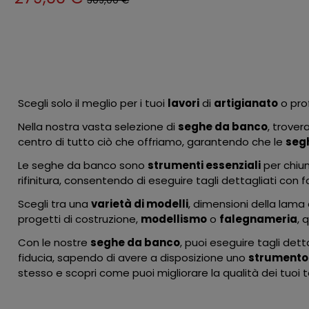
309,00 €
Scegli solo il meglio per i tuoi
lavori
di
artigianato
o prof
Nella nostra vasta selezione di
seghe da banco
, trover
centro di tutto ciò che offriamo, garantendo che le
seg
Le seghe da banco sono
strumenti essenziali
per chiun
rifinitura, consentendo di eseguire tagli dettagliati con fa
Scegli tra una
varietà di modelli
, dimensioni della lama
progetti di costruzione,
modellismo
o
falegnameria
, 
Con le nostre
seghe da banco
, puoi eseguire tagli dett
fiducia, sapendo di avere a disposizione uno
strumento
stesso e scopri come puoi migliorare la qualità dei tuoi t