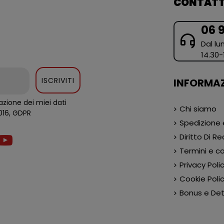
CONTATT
06 
Dal lun
14.30-
ISCRIVITI
INFORMAZ
zione dei miei dati
Chi siamo
al regolamento europeo 679/2016, GDPR
Spedizione
Diritto Di R
Termini e co
Privacy Poli
Cookie Poli
Bonus e Detr