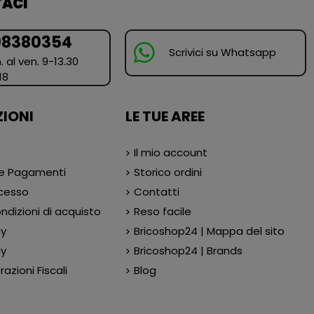
ACI
98380354
Scrivici su Whatsapp
. al ven. 9-13.30
18
IONI
LE TUE AREE
Il mio account
 e Pagamenti
Storico ordini
ecesso
Contatti
ndizioni di acquisto
Reso facile
cy
Bricoshop24 | Mappa del sito
cy
Bricoshop24 | Brands
azioni Fiscali
Blog