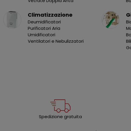
Vetrate Doppia Anta
B
Climatizzazione
G
Deumidificatori
Bi
Purificatori Aria
Ma
Umidificatori
B
Ventilatori e Nebulizzatori
Bi
Go
Spedizione gratuita