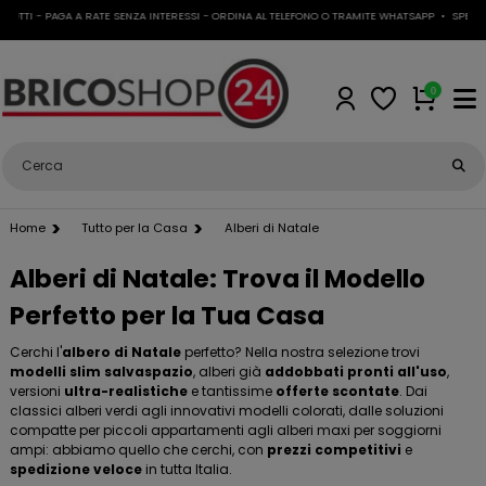
 - PAGA A RATE SENZA INTERESSI - ORDINA AL TELEFONO O TRAMITE WHATSAPP
•
SPEDIZIONE G
0
Home
Tutto per la Casa
Alberi di Natale
Alberi di Natale: Trova il Modello
Perfetto per la Tua Casa
Cerchi l'
albero di Natale
perfetto? Nella nostra selezione trovi
modelli slim salvaspazio
, alberi già
addobbati pronti all'uso
,
versioni
ultra-realistiche
e tantissime
offerte scontate
. Dai
classici alberi verdi agli innovativi modelli colorati, dalle soluzioni
compatte per piccoli appartamenti agli alberi maxi per soggiorni
ampi: abbiamo quello che cerchi, con
prezzi competitivi
e
spedizione veloce
in tutta Italia.