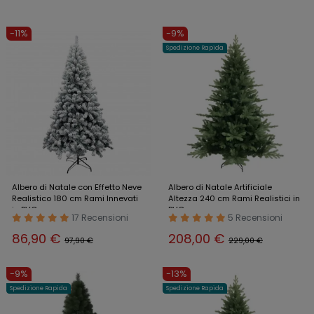
-11%
-9%
Spedizione Rapida
Albero di Natale con Effetto Neve
Albero di Natale Artificiale
Realistico 180 cm Rami Innevati
Altezza 240 cm Rami Realistici in
in PVC
PVC
17 Recensioni
5 Recensioni
86,90 €
208,00 €
97,90 €
229,00 €
-9%
-13%
Spedizione Rapida
Spedizione Rapida