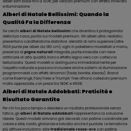
alberi slim base fino a 150€ per versioni premium con effetto innevato
e illuminazione.
Alberi di Natale Bellissimi: Quando la
Qualità Fa la Differenza
Se cerchi
alberi di Natale bellissimi
che diventino il protagonista
della tua casa, punta sui modelli premium. Gli alberi ultra-realistici
presentano caratteristiche distintive: densità di rami superiore (oltre
1500 punte per alberi da 180 cm), aghi in polietileno modellati a mano,
presenza di
pigne naturali
integrate, punte innevate con neve
artificiale di alta qualità, tronco effetto legno vero con corteccia
texturizzata. Questi modelli si distinguono immediatamente per
l'aspetto naturale e possono includere anche sistemi di illuminazione
programmabili con effetti dinamici (fade, twinkle, steady). Brand
come Kaemingk, FairyTrees e Triumph Tree offrono collezioni premium
molto apprezzate, con prezzi tra 180€ e 450€.
Alberi di Natale Addobbati: Praticità e
Risultato Garantito
Per chi ha poco tempo o desidera un risultato professionale senza
fatica, gli
alberi di Natale addobbati
rappresentano la soluzione
ideale. Questi modelli arrivano già decorati con palline coordinate per
colore e stile, nastri, ghirlande e talvolta anche il puntale. Le tematiche
più diffuse includono: stile
tradizionale rosso-oro
con palline