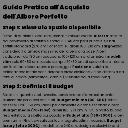
Guida Pratica all'Acquisto
dell'Albero Perfetto
Step 1: Misura lo Spazio Disponibile
Prima di qualsiasi acquisto, prendi le misure esatte.
Altezza
: misura
dal pavimento al soffitto e sottrai 30-40 cm per il puntale. Se hai
soffitti standard (270 cm), orientati su alberi 180-210 cm.
Larghezza
:
considera il diametro massimo dell'albero alla base. Alberi
tradizionali da 180 cm occupano 100-120 cm di diametro, i
modelli
slim
solo 60-80 cm. Lascia sempre 20-30 cm di spazio libero intorno
per facilitare decorazione e passaggio.
Posizione
: valuta la
collocazione ideale considerando prese elettriche vicine, distanza da
fonti di calore (termosifoni, camini), visibilità dalla zona living.
Step 2: Definisci il Budget
Stabilisci quanto vuoi investire, considerando l'ammortamento
pluriennale per alberi artificiali.
Budget minimo (30-60€)
: alberi
base PVC 120-150 cm, ideali per camerette o come secondo albero.
Budget medio (70-130€)
: alberi 180-210 cm in PVC o misto, buona
resa estetica, la scelta più popolare.
Budget alto (150-300€)
: alberi
premium in PE, ultra-realistici, luci integrate, ottimi materiali.
Budget
luxury (oltre 300€)
: modelli oltre 240 cm, design esclusivi, brand