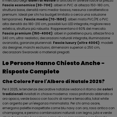
Il mercato degli
alberi di Natale
si articola in diverse fasce di prezzo.
Fascia economica (30-70€)
: alberi in PVC di altezza 150-180 cm,
struttura base, densità rami media-bassa, nessuna caratteristica
premium. Ideali per chi ha budget limitato o cerca una soluzione
temporanea.
Fascia media (70-150€)
: alberi misto PVC/PE o PVC
alta densità da 180-210 cm, possibili luci LED integrate, migliore resa
estetica, struttura più robusta. Rappresentano il 60% del mercato.
Fascia premium (150-400€)
: alberi in polietileno puro, altezze fino a
240 cm, ultra-realistici, decorazioni naturali integrate, illuminazione
avanzata, garanzie pluriennali.
Fascia luxury (oltre 400€)
: modelli
da designer, marchi esclusivi, dimensioni superiori a 250 cm,
decorazioni Swarovski o materiali pregiati.
Le Persone Hanno Chiesto Anche -
Risposte Complete
Che Colore Fare l'Albero di Natale 2025?
Per il 2025, le tendenze decorative natalizie vedono il ritorno dei
colori
tradizionali
rivisitati in chiave moderna: rosso profondo abbinato a
oro opaco, verde bosco con tocchi di rame e terracotta, total white
con argento per un'eleganza minimalista. Per chi ama osare,
emergono palette inaspettate come blu navy con oro, rosa antico con
champagne, e persino combinazioni naturali con legno, juta e verde