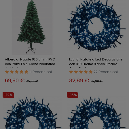
Albero di Natale 180 cm in PVC
Luci di Natale a Led Decorazione
con Rami Folti Abete Realistico
con 180 Lucine Bianco Freddo
da Montare
Cavo 8 mt
11 Recensioni
22 Recensioni
69,90 €
32,89 €
75,90 €
37,90 €
-12%
-15%