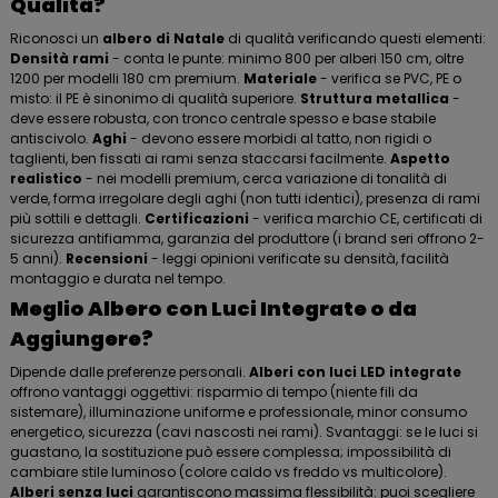
Qualità?
Riconosci un
albero di Natale
di qualità verificando questi elementi:
Densità rami
- conta le punte: minimo 800 per alberi 150 cm, oltre
1200 per modelli 180 cm premium.
Materiale
- verifica se PVC, PE o
misto: il PE è sinonimo di qualità superiore.
Struttura metallica
-
deve essere robusta, con tronco centrale spesso e base stabile
antiscivolo.
Aghi
- devono essere morbidi al tatto, non rigidi o
taglienti, ben fissati ai rami senza staccarsi facilmente.
Aspetto
realistico
- nei modelli premium, cerca variazione di tonalità di
verde, forma irregolare degli aghi (non tutti identici), presenza di rami
più sottili e dettagli.
Certificazioni
- verifica marchio CE, certificati di
sicurezza antifiamma, garanzia del produttore (i brand seri offrono 2-
5 anni).
Recensioni
- leggi opinioni verificate su densità, facilità
montaggio e durata nel tempo.
Meglio Albero con Luci Integrate o da
Aggiungere?
Dipende dalle preferenze personali.
Alberi con luci LED integrate
offrono vantaggi oggettivi: risparmio di tempo (niente fili da
sistemare), illuminazione uniforme e professionale, minor consumo
energetico, sicurezza (cavi nascosti nei rami). Svantaggi: se le luci si
guastano, la sostituzione può essere complessa; impossibilità di
cambiare stile luminoso (colore caldo vs freddo vs multicolore).
Alberi senza luci
garantiscono massima flessibilità: puoi scegliere