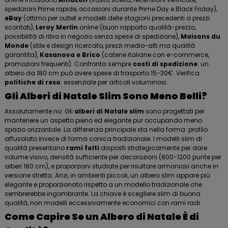
spedizioni Prime rapide, occasioni durante Prime Day e Black Friday),
eBay
(ottimo per outlet e modelli delle stagioni precedenti a prezzi
scontati),
Leroy Merlin
online (buon rapporto qualità-prezzo,
possibilità di ritiro in negozio senza spese di spedizione),
Maisons du
Monde
(stile e design ricercato, prezzi medio-alti ma qualità
garantita),
Kasanova e Brico
(catene italiane con e-commerce,
promozioni frequenti). Confronta sempre
costi di spedizione
: un
albero da 180 cm può avere spese di trasporto 15-30€. Verifica
politiche di reso
: essenziale per articoli voluminosi.
Gli Alberi di Natale Slim Sono Meno Belli?
Assolutamente no. Gli
alberi di Natale slim
sono progettati per
mantenere un aspetto pieno ed elegante pur occupando meno
spazio orizzontale. La differenza principale sta nella forma: profilo
affusolato invece di forma conica tradizionale. I modelli slim di
qualità presentano
rami folti
disposti strategicamente per dare
volume visivo, densità sufficiente per decorazioni (800-1200 punte per
alberi 180 cm), e proporzioni studiate per risultare armoniosi anche in
versione stretta. Anzi, in ambienti piccoli, un albero slim appare più
elegante e proporzionato rispetto a un modello tradizionale che
sembrerebbe ingombrante. La chiave è scegliere slim di buona
qualità, non modelli eccessivamente economici con rami radi.
Come Capire Se un Albero di Natale È di