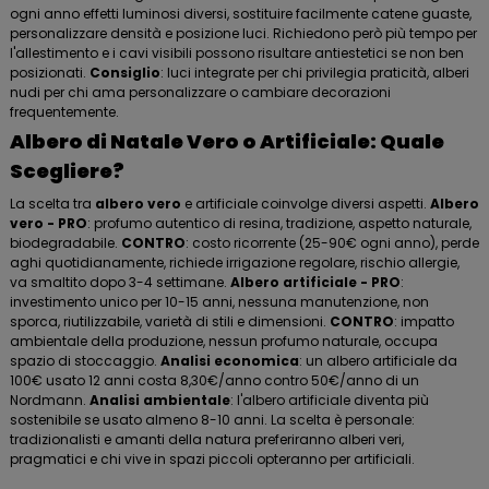
ogni anno effetti luminosi diversi, sostituire facilmente catene guaste,
personalizzare densità e posizione luci. Richiedono però più tempo per
l'allestimento e i cavi visibili possono risultare antiestetici se non ben
posizionati.
Consiglio
: luci integrate per chi privilegia praticità, alberi
nudi per chi ama personalizzare o cambiare decorazioni
frequentemente.
Albero di Natale Vero o Artificiale: Quale
Scegliere?
La scelta tra
albero vero
e artificiale coinvolge diversi aspetti.
Albero
vero - PRO
: profumo autentico di resina, tradizione, aspetto naturale,
biodegradabile.
CONTRO
: costo ricorrente (25-90€ ogni anno), perde
aghi quotidianamente, richiede irrigazione regolare, rischio allergie,
va smaltito dopo 3-4 settimane.
Albero artificiale - PRO
:
investimento unico per 10-15 anni, nessuna manutenzione, non
sporca, riutilizzabile, varietà di stili e dimensioni.
CONTRO
: impatto
ambientale della produzione, nessun profumo naturale, occupa
spazio di stoccaggio.
Analisi economica
: un albero artificiale da
100€ usato 12 anni costa 8,30€/anno contro 50€/anno di un
Nordmann.
Analisi ambientale
: l'albero artificiale diventa più
sostenibile se usato almeno 8-10 anni. La scelta è personale:
tradizionalisti e amanti della natura preferiranno alberi veri,
pragmatici e chi vive in spazi piccoli opteranno per artificiali.