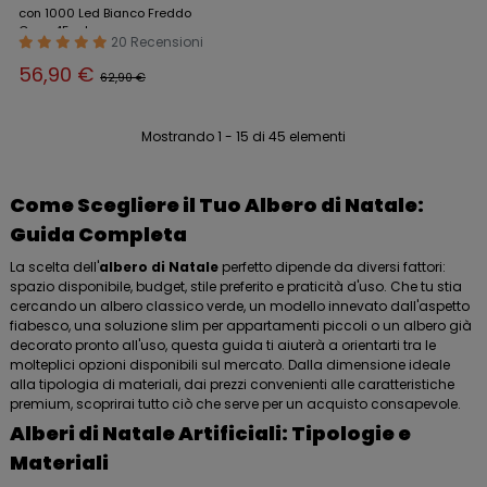
con 1000 Led Bianco Freddo
Cavo 45 mt
20 Recensioni
56,90 €
62,90 €
Mostrando 1 - 15 di 45 elementi
Come Scegliere il Tuo Albero di Natale:
Guida Completa
La scelta dell'
albero di Natale
perfetto dipende da diversi fattori:
spazio disponibile, budget, stile preferito e praticità d'uso. Che tu stia
cercando un albero classico verde, un modello innevato dall'aspetto
fiabesco, una soluzione slim per appartamenti piccoli o un albero già
decorato pronto all'uso, questa guida ti aiuterà a orientarti tra le
molteplici opzioni disponibili sul mercato. Dalla dimensione ideale
alla tipologia di materiali, dai prezzi convenienti alle caratteristiche
premium, scoprirai tutto ciò che serve per un acquisto consapevole.
Alberi di Natale Artificiali: Tipologie e
Materiali