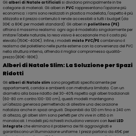
Gli
alberi di Natale artificiali
si dividono principalmente in tre
categorie di materiali. Gli alberi in
PVC
rappresentano l'opzione più
economica: i rami sono realizzati in plastica modellata, l'aspetto è più
stilizzato e il prezzo contenuto li rende accessibili a tutti i budget (da
30€ a 80€ per modelli standard). Gli alberi in
polietileno (PE)
offrono il massimo realismo: ogni ago è modellato singolarmente per
imitare l'abete naturale, la resa visiva è eccezionale ma il costo più
elevato (150€-400€). Infine, i modelli
misto PVC/PE
combinano il
realismo del polietileno nelle punte esterne con la convenienza del PVC
nella struttura interna, offrendo il miglior compromesso qualità-
prezzo (80€-180€).
Alberi di Natale Slim: La Soluzione per Spazi
Ridotti
Gli
alberi di Natale slim
sono progettati specificamente per
appartamenti, corridoi e ambienti con metratura limitata. Con un
diametro alla base ridotto del 30-40% rispetto agli alberi tradizionali
(60-80 cm contro 100-130 cm), questi modelli mantengono
un'altezza generosa permettendo di allestire una decorazione
natalizia anche in spazi angusti. Disponibili da 120 cm fino a 240 cm
di altezza, gli alberi slim sono perfetti per chi vive in città o in
monolocali. I modelli più richiesti includono versioni con
luci LED
integrate
che eliminano il problema dei fili aggrovigliati e
garantiscono un'illuminazione uniforme. I prezzi partono da 45€ per