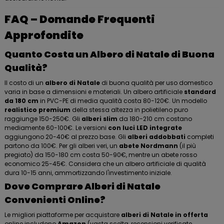
FAQ – Domande Frequenti
Approfondite
Quanto Costa un Albero di Natale di Buona
Qualità?
Il costo di un
albero di Natale
di buona qualità per uso domestico
varia in base a dimensioni e materiali. Un albero artificiale
standard
da 180 cm
in PVC-PE di media qualità costa 80-120€. Un modello
realistico premium
della stessa altezza in polietileno puro
raggiunge 150-250€. Gli
alberi slim
da 180-210 cm costano
mediamente 60-100€. Le versioni
con luci LED integrate
aggiungono 20-40€ al prezzo base. Gli
alberi addobbati
completi
partono da 100€. Per gli alberi veri, un
abete Nordmann
(il più
pregiato) da 150-180 cm costa 50-90€, mentre un abete rosso
economico 25-45€. Considera che un albero artificiale di qualità
dura 10-15 anni, ammortizzando l'investimento iniziale.
Dove Comprare Alberi di Natale
Convenienti Online?
Le migliori piattaforme per acquistare
alberi di Natale in offerta
online includono
Amazon
(vasta scelta, recensioni verificate,