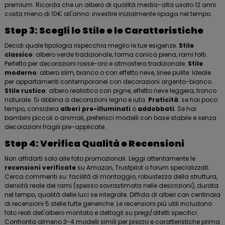
premium. Ricorda che un albero di qualità media-alta usato 12 anni
costa meno di 10€ all'anno: investire inizialmente ripaga nel tempo.
Step 3: Scegli lo Stile e le Caratteristiche
Decidi quale tipologia rispecchia meglio le tue esigenze.
Stile
classico
: albero verde tradizionale, forma conica piena, rami folti.
Perfetto per decorazioni rosse-oro e atmosfera tradizionale.
Stile
moderno
: albero slim, bianco o con effetto neve, linee pulite. Ideale
per appartamenti contemporanei con decorazioni argento-bianco.
Stile rustico
: albero realistico con pigne, effetto neve leggera, tronco
naturale. Si abbina a decorazioni legno e iuta.
Praticità
: se hai poco
tempo, considera
alberi pre-illuminati
o
addobbati
. Se hai
bambini piccoli o animali, preferisci modelli con base stabile e senza
decorazioni fragili pre-applicate.
Step 4: Verifica Qualità e Recensioni
Non affidarti solo alle foto promozionali. Leggi attentamente le
recensioni verificate
su Amazon, Trustpilot o forum specializzati.
Cerca commenti su: facilità di montaggio, robustezza della struttura,
densità reale dei rami (spesso sovrastimata nelle descrizioni), durata
nel tempo, qualità delle luci se integrate. Diffida di alberi con centinaia
di recensioni 5 stelle tutte generiche. Le recensioni più utili includono
foto reali dell'albero montato e dettagli su pregi/difetti specifici.
Confronta almeno 3-4 modelli simili per prezzo e caratteristiche prima