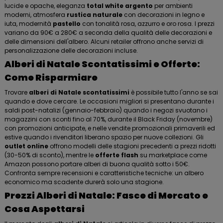
lucide e opache, eleganza
total white argento
per ambienti
moderni, atmosfera
rustica naturale
con decorazioni in legno e
iuta, modernità
pastello
con tonalità rosa, azzurro e oro rosa. I prezzi
variano da 90€ a 280€ a seconda della qualità delle decorazioni e
delle dimensioni dell'albero. Alcuni retailer offrono anche servizi di
personalizzazione delle decorazioni incluse.
Alberi di Natale Scontatissimi e Offerte:
Come Risparmiare
Trovare
alberi di Natale scontatissimi
è possibile tutto l'anno se sai
quando e dove cercare. Le occasioni migliori si presentano durante i
saldi post-natalizi (gennaio-febbraio) quando i negozi svuotano i
magazzini con sconti fino al 70%, durante il Black Friday (novembre)
con promozioni anticipate, e nelle vendite promozionali primaverili ed
estive quando i rivenditori liberano spazio per nuove collezioni. Gli
outlet online
offrono modelli delle stagioni precedenti a prezzi ridotti
(30-50% di sconto), mentre le
offerte flash
su marketplace come
Amazon possono portare alberi di buona qualità sotto i 50€.
Confronta sempre recensioni e caratteristiche tecniche: un albero
economico ma scadente durerà solo una stagione.
Prezzi Alberi di Natale: Fasce di Mercato e
Cosa Aspettarsi