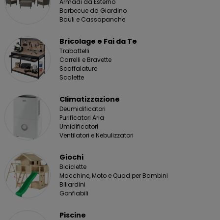
Armadi da Esterno
Barbecue da Giardino
Bauli e Cassapanche
Bricolage e Fai da Te
Trabattelli
Carrelli e Bravette
Scaffalature
Scalette
Climatizzazione
Deumidificatori
Purificatori Aria
Umidificatori
Ventilatori e Nebulizzatori
Giochi
Biciclette
Macchine, Moto e Quad per Bambini
Biliardini
Gonfiabili
Piscine