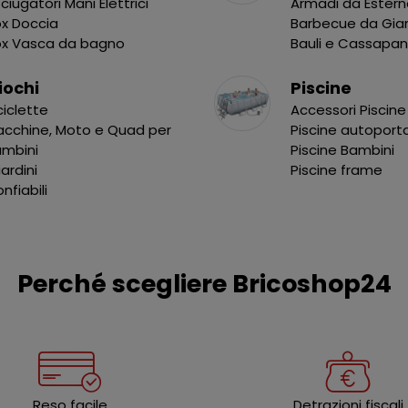
ciugatori Mani Elettrici
Armadi da Ester
x Doccia
Barbecue da Gia
ox Vasca da bagno
Bauli e Cassapa
iochi
Piscine
ciclette
Accessori Piscine
cchine, Moto e Quad per
Piscine autoport
ambini
Piscine Bambini
liardini
Piscine frame
nfiabili
Perché scegliere Bricoshop24
Reso facile
Detrazioni fiscali