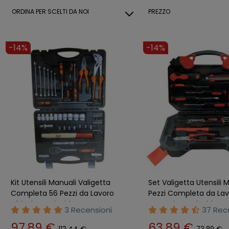
ORDINA PER
SCELTI DA NOI
PREZZO
-14%
-14%
Kit Utensili Manuali Valigetta
Set Valigetta Utensili 
Completa 56 Pezzi da Lavoro
Pezzi Completa da Lav
Chiavi Cacciaviti
Attrezzi Cacciaviti
3 Recensioni
37 Rec
97,89 €
63,89 €