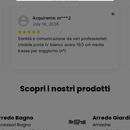
Scopri i nostri prodotti
rredo Bagno
Arredo Giard
cessori Bagno
Amache