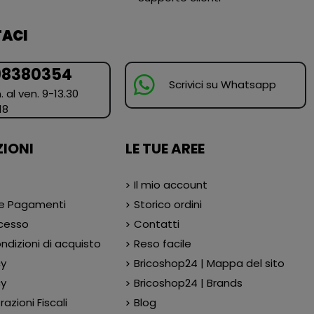
ACI
98380354
Scrivici su Whatsapp
. al ven. 9-13.30
18
IONI
LE TUE AREE
Il mio account
 e Pagamenti
Storico ordini
ecesso
Contatti
ndizioni di acquisto
Reso facile
cy
Bricoshop24 | Mappa del sito
cy
Bricoshop24 | Brands
azioni Fiscali
Blog