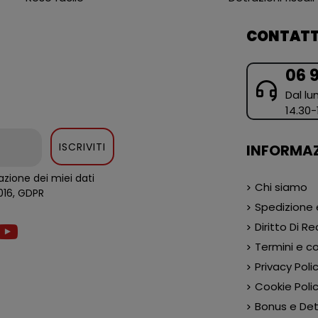
CONTATT
06 
Dal lun
14.30-
ISCRIVITI
INFORMAZ
zione dei miei dati
Chi siamo
al regolamento europeo 679/2016, GDPR
Spedizione
Diritto Di R
Termini e co
Privacy Poli
Cookie Poli
Bonus e Detr