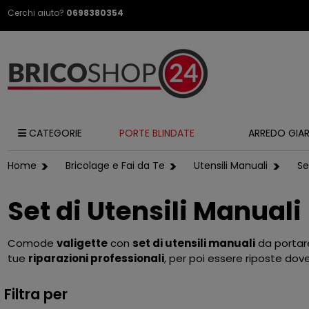
Cerchi aiuto?
0698380354
CATEGORIE
PORTE BLINDATE
ARREDO GIA
Home
Bricolage e Fai da Te
Utensili Manuali
Se
Set di Utensili Manuali
Comode
valigette
con
set di utensili manuali
da portare
tue
riparazioni professionali
, per poi essere riposte dov
Filtra per