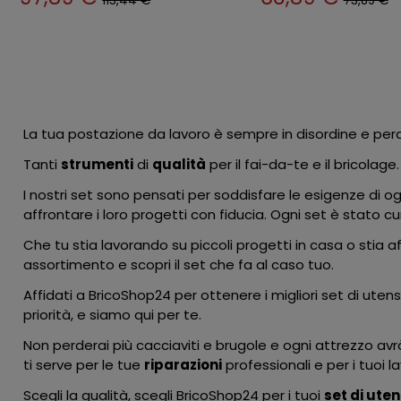
113,44 €
73,89 €
La tua postazione da lavoro è sempre in disordine e perd
Tanti
strumenti
di
qualità
per il fai-da-te e il bricolage
I nostri set sono pensati per soddisfare le esigenze di ogni
affrontare i loro progetti con fiducia. Ogni set è stato 
Che tu stia lavorando su piccoli progetti in casa o stia a
assortimento e scopri il set che fa al caso tuo.
Affidati a BricoShop24 per ottenere i migliori set di utens
priorità, e siamo qui per te.
Non perderai più cacciaviti e brugole e ogni attrezzo avrà 
ti serve per le tue
riparazioni
professionali e per i tuoi la
Scegli la qualità, scegli BricoShop24 per i tuoi
set di uten