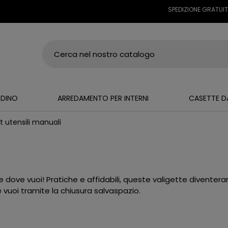
SPEDIZIONE GRATUITA SU
RDINO
ARREDAMENTO PER INTERNI
CASETTE D
t utensili manuali
 dove vuoi! Pratiche e affidabili, queste valigette diventer
e vuoi tramite la chiusura salvaspazio.