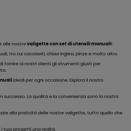
e alle nostre
valigette con set di utensili manuali
!
i, tra cui cacciaviti, chiavi inglesi, pinze e molto altro.
fornire ai nostri clienti gli strumenti giusti per
ata.
anuali
ideali per ogni occasione. Esplora il nostro
i con successo. La qualità e la convenienza sono la nostra
zie alla praticità delle nostre valigette, tutto quello che
 i tuoi progetti una realtà.