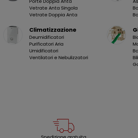
Porte Doppia Anta
As
Vetrate Anta Singola
Bo
Vetrate Doppia Anta
B
Climatizzazione
G
Deumidificatori
Bi
Purificatori Aria
Ma
Umidificatori
B
Ventilatori e Nebulizzatori
Bi
Go
Spedizione gratuita