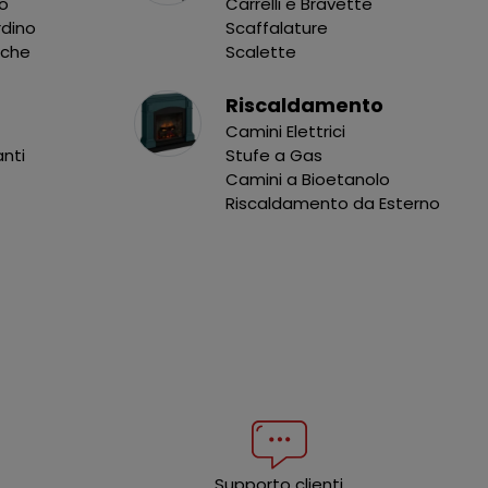
no
Carrelli e Bravette
rdino
Scaffalature
nche
Scalette
Riscaldamento
Camini Elettrici
anti
Stufe a Gas
Camini a Bioetanolo
Riscaldamento da Esterno
Supporto clienti