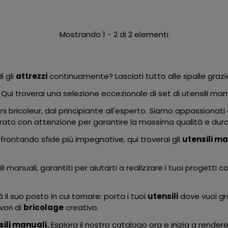
Mostrando 1 - 2 di 2 elementi
i gli
attrezzi
continuamente? Lasciati tutto alle spalle grazi
. Qui troverai una selezione eccezionale di set di utensili manual
 bricoleur, dal principiante all'esperto. Siamo appassionati di 
curato con attenzione per garantire la massima qualità e dur
ffrontando sfide più impegnative, qui troverai gli
utensili m
ili manuali, garantiti per aiutarti a realizzare i tuoi progett
il suo posto in cui tornare: porta i tuoi
utensili
dove vuoi gra
vori di
bricolage
creativo.
sili manuali.
Esplora il nostro catalogo ora e inizia a rendere