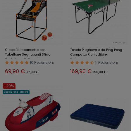
Gioco Pallacanestro con
Tavolo Pieghevole da Ping Pong
Tabellone Segnapunti Sfida
Compatto Richiudibile
Basket con Palle Incluse
Salvaspazio con Rete
10 Recensioni
11 Recensioni
69,90 €
169,90 €
77,90 €
190,00 €
-29%
Spedizione Rapida