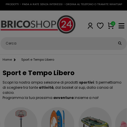
I PRODOTTI - PAGA A RATE SENZA INTERESSI - ORDINA AL TELEFONO O TRAMITE WHATSAPP
•
SP
0
Home
Sport e Tempo Libero
Sport e Tempo Libero
Scopri la nostra ampia selezione di prodotti
sportivi
: ti permettiamo
di scegliere tra tante
attività
, dal basket al sup, dalla canoa al
calcio.
Programma la tua prossima
avventura
insieme a noi!