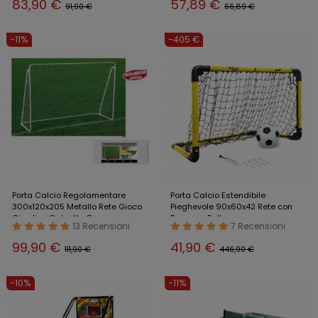
83,90 €
57,89 €
91,90 €
66,89 €
-11%
-405 €
Porta Calcio Regolamentare
Porta Calcio Estendibile
300x120x205 Metallo Rete Gioco
Pieghevole 90x60x42 Rete con
Giardino Calcetto Casa
Pompa e Palla
13 Recensioni
7 Recensioni
99,90 €
41,90 €
111,90 €
446,90 €
-10%
-11%