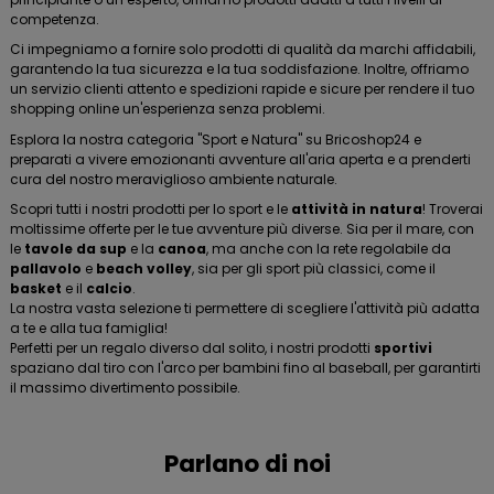
competenza.
Ci impegniamo a fornire solo prodotti di qualità da marchi affidabili,
garantendo la tua sicurezza e la tua soddisfazione. Inoltre, offriamo
un servizio clienti attento e spedizioni rapide e sicure per rendere il tuo
shopping online un'esperienza senza problemi.
Esplora la nostra categoria "Sport e Natura" su Bricoshop24 e
preparati a vivere emozionanti avventure all'aria aperta e a prenderti
cura del nostro meraviglioso ambiente naturale.
Scopri tutti i nostri prodotti per lo sport e le
attività in natura
! Troverai
moltissime offerte per le tue avventure più diverse. Sia per il mare, con
le
tavole da sup
e la
canoa
, ma anche con la rete regolabile da
pallavolo
e
beach
volley
, sia per gli sport più classici, come il
basket
e il
calcio
.
La nostra vasta selezione ti permettere di scegliere l'attività più adatta
a te e alla tua famiglia!
Perfetti per un regalo diverso dal solito, i nostri prodotti
sportivi
spaziano dal tiro con l'arco per bambini fino al baseball, per garantirti
il massimo divertimento possibile.
Parlano di noi