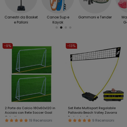
Canestri da Basket
Canoe Sup e
Gommoni e Tender
Ma
e Palloni
Kayak
Go
-9%
-13%
2 Porte da Calcio 180x60x120 in
Set Rete Multisport Regolabile
Acciaio con Rete Soccer Goal
Pallavolo Beach Volley Zavorra
Calcetto
Badminton Spiaggia
19 Recensioni
9 Recensioni