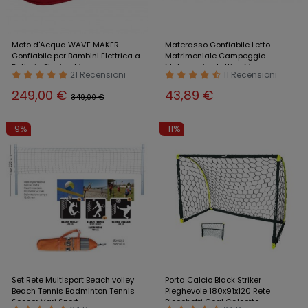
Moto d'Acqua WAVE MAKER
Materasso Gonfiabile Letto
Gonfiabile per Bambini Elettrica a
Matrimoniale Campeggio
Batteria Piscina Mare
Materassino Lettino Mare
21 Recensioni
11 Recensioni
249,00 €
43,89 €
349,00 €
-9%
-11%
Set Rete Multisport Beach volley
Porta Calcio Black Striker
Beach Tennis Badminton Tennis
Pieghevole 180x91x120 Rete
Soccer Vari Sport
Piccchetti Goal Calcetto