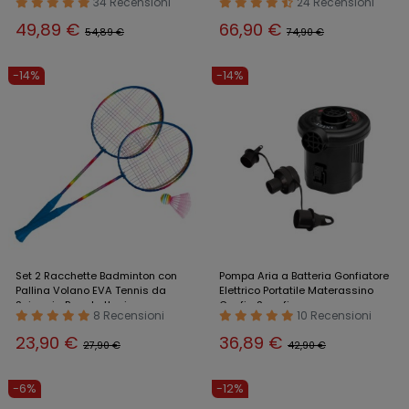
34 Recensioni
24 Recensioni
49,89 €
66,90 €
54,89 €
74,90 €
-14%
-14%
Set 2 Racchette Badminton con
Pompa Aria a Batteria Gonfiatore
Pallina Volano EVA Tennis da
Elettrico Portatile Materassino
Spieggia Racchettoni
Gonfia Sgonfia
8 Recensioni
10 Recensioni
23,90 €
36,89 €
27,90 €
42,90 €
-6%
-12%