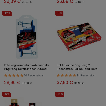
28,89 €
26,89 €
30,89 €
27,89 €
-12%
-5%
Rete Regolamentare Advance da
Set Advance Ping Pong 2
Ping Pong Tavolo Indoor Outdoor
Racchette 6 Palline Tendi Rete
Gioco Net Tennis
Inclusa Tennis da Tavola
14 Recensioni
14 Recensioni
28,90 €
37,90 €
32,90 €
39,90 €
-9%
-13%