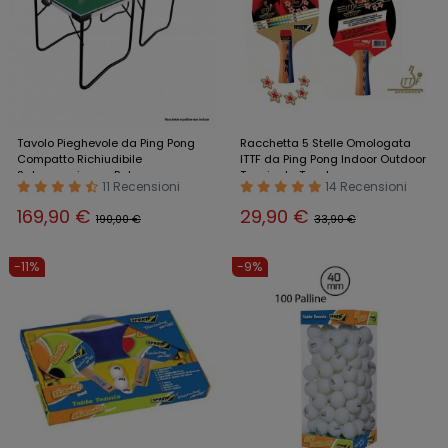
Tavolo Pieghevole da Ping Pong
Racchetta 5 Stelle Omologata
Compatto Richiudibile
ITTF da Ping Pong Indoor Outdoor
Salvaspazio con Rete
Tennis da Tavolo
11 Recensioni
14 Recensioni
169,90 €
29,90 €
190,00 €
33,90 €
-11%
-9%