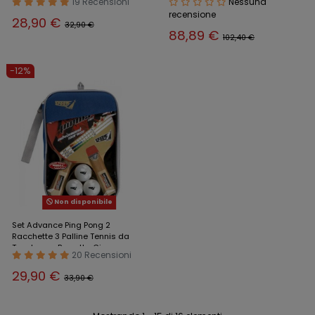
19 Recensioni
Nessuna
recensione
28,90 €
32,90 €
88,89 €
102,40 €
-12%
Non disponibile
Set Advance Ping Pong 2
Racchette 3 Palline Tennis da
Tavola con Borsetta Gioco
20 Recensioni
29,90 €
33,90 €