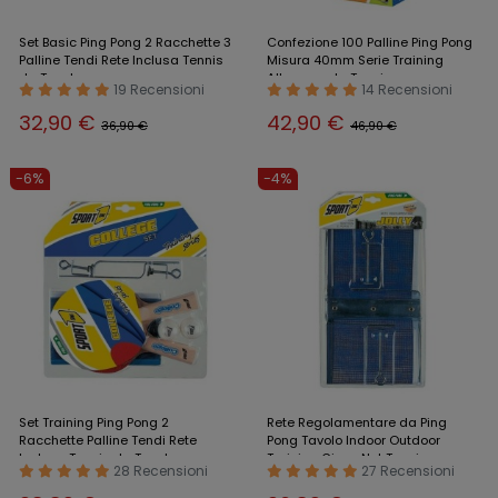
Set Basic Ping Pong 2 Racchette 3
Confezione 100 Palline Ping Pong
Palline Tendi Rete Inclusa Tennis
Misura 40mm Serie Training
da Tavola
Allenamento Tennis
19 Recensioni
14 Recensioni
32,90 €
42,90 €
36,90 €
46,90 €
-6%
-4%
Set Training Ping Pong 2
Rete Regolamentare da Ping
Racchette Palline Tendi Rete
Pong Tavolo Indoor Outdoor
Inclusa Tennis da Tavola
Training Gioco Net Tennis
28 Recensioni
27 Recensioni