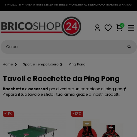
I PRODOTTI - PAGA A RATE SENZA INTERESSI - ORDINA AL TELEFONO O TRAMITE WHATSAPP
•
SP
0
Home
Sport e Tempo Libero
Ping Pong
Tavoli e Racchette da Ping Pong
Racchette
e
accessori
per diventare un campione di ping pong!
Prepara il tuo tavolo e sfida i tuoi amici grazie ai nostri prodotti.
-11%
-12%