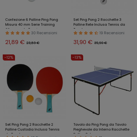
Confezione 6 Palline Ping Pong
Set Ping Pong 2 Racchette 3
Misura 40 mm Serie Training
Palline Rete Inclusa Tennis da
Allenamento Tennis
Tavolo
30 Recensioni
19 Recensioni
21,89 €
31,90 €
23,89 €
35,90 €
-12%
-13%
Set Ping Pong 2 Racchette 2
Tavolo da Ping Pong da Tavolo
Palline Custodia Inclusa Tennis
Pieghevole da Interno Racchette
da Tavola
Palline Rete