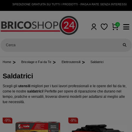
SPEDIZIONE GRATUITA SU TUTTI I PRODOTTI - PAGA A RATE SENZA INTERESSI - OR
0
Home
Bricolage e Fai da Te
Elettroutensili
Saldatrici
Saldatrici
Scegli gli
utensili
migliori per i tuoi lavori professionali e le opere del fai da te,
come le nostre
saldatrici
! Perfette per opere di riparazione che durano nel
tempo, pratiche e versatili, troverai diversi modelli per adattarsi al meglio alle
tue necessità.
-9%
-9%