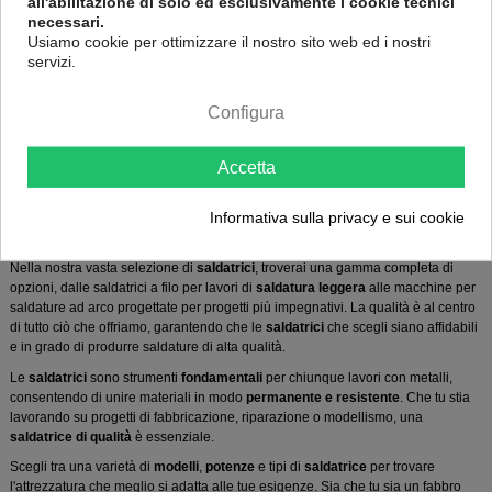
all'abilitazione di solo ed esclusivamente i cookie tecnici
Elettrodo Multifunzione Professionale
necessari.
FILTRO
Usiamo cookie per ottimizzare il nostro sito web ed i nostri
16 Recensioni
servizi.
255,00 €
282,00 €
Configura
Mostrando 1 - 13 di 13 elementi
Accetta
Benvenuti nella nostra categoria dedicata alle
saldatrici
, il luogo ideale per
Informativa sulla privacy e sui cookie
trovare gli
strumenti
essenziali per realizzare
saldature
precise e affidabili in
ogni progetto.
Nella nostra vasta selezione di
saldatrici
, troverai una gamma completa di
opzioni, dalle saldatrici a filo per lavori di
saldatura
leggera
alle macchine per
saldature ad arco progettate per progetti più impegnativi. La qualità è al centro
di tutto ciò che offriamo, garantendo che le
saldatrici
che scegli siano affidabili
e in grado di produrre saldature di alta qualità.
Le
saldatrici
sono strumenti
fondamentali
per chiunque lavori con metalli,
consentendo di unire materiali in modo
permanente e resistente
. Che tu stia
lavorando su progetti di fabbricazione, riparazione o modellismo, una
saldatrice di qualità
è essenziale.
Scegli tra una varietà di
modelli
,
potenze
e tipi di
saldatrice
per trovare
l'attrezzatura che meglio si adatta alle tue esigenze. Sia che tu sia un fabbro