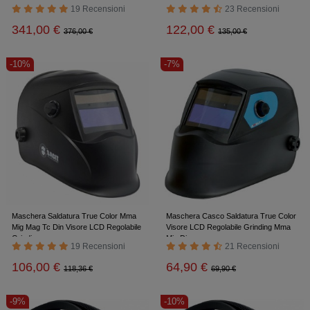
19 Recensioni
23 Recensioni
341,00 €
122,00 €
376,00 €
135,00 €
-10%
-7%
Maschera Saldatura True Color Mma
Maschera Casco Saldatura True Color
Mig Mag Tc Din Visore LCD Regolabile
Visore LCD Regolabile Grinding Mma
Grinding
Mig Din
19 Recensioni
21 Recensioni
106,00 €
64,90 €
118,36 €
69,90 €
-9%
-10%