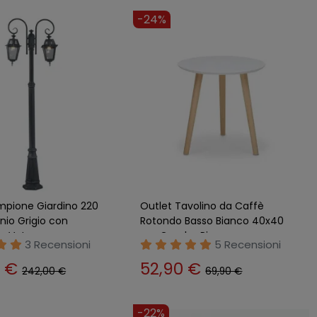
-24%
mpione Giardino 220
Outlet Tavolino da Caffè
nio Grigio con
Rotondo Basso Bianco 40x40
in Vetro
cm Gambe Pino
3 Recensioni
5 Recensioni
0 €
52,90 €
242,00 €
69,90 €
-22%