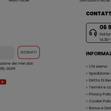
Reso facile
Detrazioni fiscali
CONTATT
06 
Dal lun
14.30-
ISCRIVITI
INFORMAZ
zione dei miei dati
Chi siamo
al regolamento europeo 679/2016, GDPR
Spedizione
Diritto Di R
Termini e co
Privacy Poli
Cookie Poli
Bonus e Detr