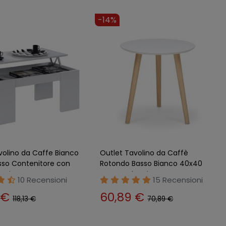
-14%
volino da Caffe Bianco
Outlet Tavolino da Caffè
sso Contenitore con
Rotondo Basso Bianco 40x40
etti
cm Gambe Pino
10 Recensioni
15 Recensioni
 €
60,89 €
118,13 €
70,89 €