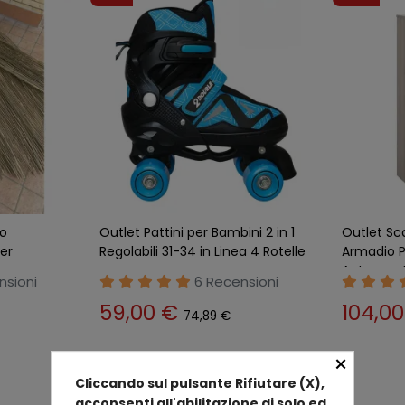
oo
Outlet Pattini per Bambini 2 in 1
Outlet Sc
er
Regolabili 31-34 in Linea 4 Rotelle
Armadio P
Ante con 
nsioni
6 Recensioni
59,00 €
104,0
74,89 €
×
Mostrando 1 - 15 di 31 elementi
Cliccando sul pulsante Rifiutare (X),
acconsenti all'abilitazione di solo ed