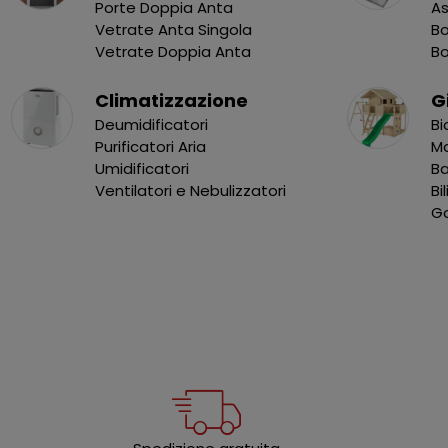
Porte Doppia Anta
As
Vetrate Anta Singola
Bo
Vetrate Doppia Anta
B
Climatizzazione
G
Deumidificatori
Bi
Purificatori Aria
Ma
Umidificatori
B
Ventilatori e Nebulizzatori
Bi
Go