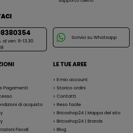
Supporto clienti
ACI
98380354
Scrivici su Whatsapp
. al ven. 9-13.30
18
IONI
LE TUE AREE
Il mio account
 e Pagamenti
Storico ordini
ecesso
Contatti
ndizioni di acquisto
Reso facile
cy
Bricoshop24 | Mappa del sito
cy
Bricoshop24 | Brands
azioni Fiscali
Blog