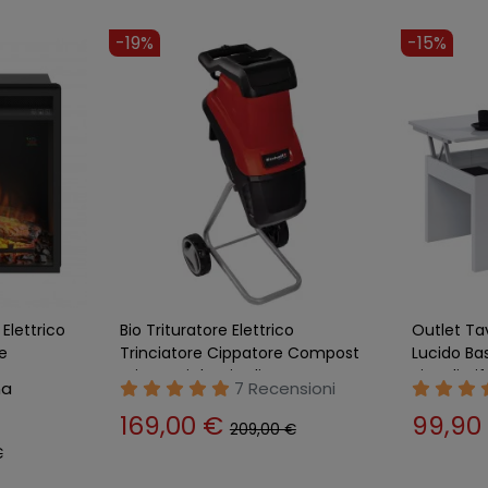
-19%
-15%
Elettrico
Bio Trituratore Elettrico
Outlet Ta
e
Trinciatore Cippatore Compost
Lucido Ba
Tritarami da Giardino
Piccoli Dif
na
7 Recensioni
169,00 €
99,90
209,00 €
€