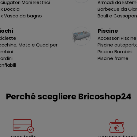
ciugatori Mani Elettrici
Armadi da Ester
x Doccia
Barbecue da Gia
ox Vasca da bagno
Bauli e Cassapa
iochi
Piscine
ciclette
Accessori Piscine
cchine, Moto e Quad per
Piscine autoport
ambini
Piscine Bambini
liardini
Piscine frame
nfiabili
Perché scegliere Bricoshop24