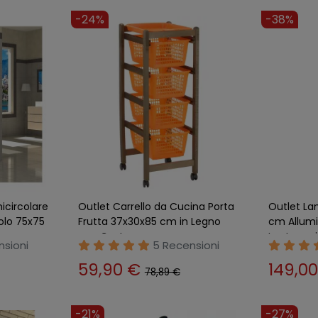
-24%
-38%
icircolare
Outlet Carrello da Cucina Porta
Outlet La
olo 75x75
Frutta 37x30x85 cm in Legno
cm Allumi
con Ceste
Lanterna 
nsioni
5 Recensioni
59,90 €
149,0
78,89 €
-21%
-27%