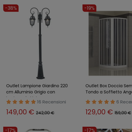
-38%
-19%
Outlet Lampione Giardino 220
Outlet Box Doccia Sem
cm Alluminio Grigio con
Tondo a Soffietto Ang
Lanterna in Vetro
cm
16 Recensioni
6 Rece
149,00 €
129,00 €
242,00 €
159,00 €
-17%
-17%