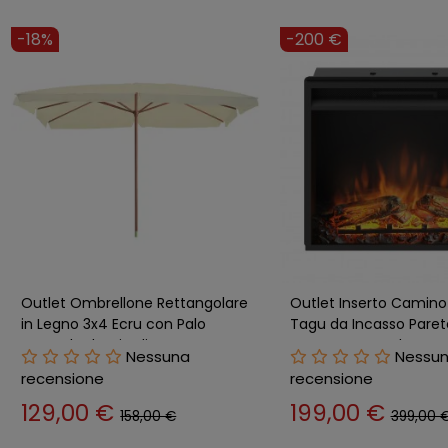
-18%
-200 €
Outlet Ombrellone Rettangolare
Outlet Inserto Camino 
in Legno 3x4 Ecru con Palo
Tagu da Incasso Paret
Centrale da Giardino
Termostato Led
Nessuna
Nessu
recensione
recensione
129,00 €
199,00 €
158,00 €
399,00 