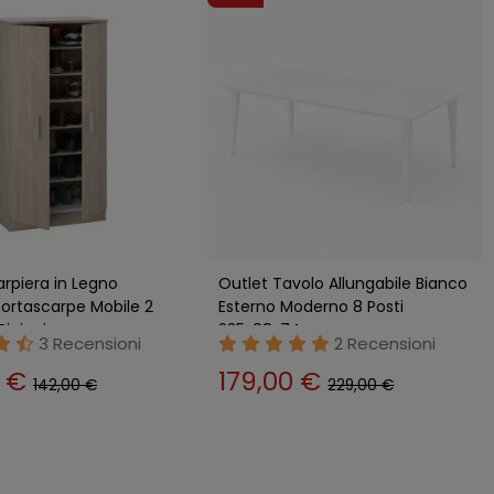
arpiera in Legno
Outlet Tavolo Allungabile Bianco
ortascarpe Mobile 2
Esterno Moderno 8 Posti
Ripiani
235x98x74 cm
3 Recensioni
2 Recensioni
0 €
179,00 €
142,00 €
229,00 €