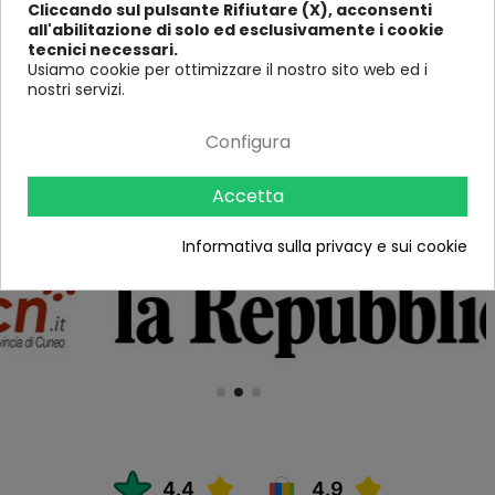
Cliccando sul pulsante Rifiutare (X), acconsenti
Con i nostri
avvitatori
elettrici
, puoi lavorare con precisione e
all'abilitazione di solo ed esclusivamente i cookie
velocità, ottenendo risultati impeccabili in ogni occasione. Esplora la
tecnici necessari.
nostra selezione oggi stesso e scopri come puoi portare i tuoi
FILTRO
Usiamo cookie per ottimizzare il nostro sito web ed i
progetti
al livello successivo con la potenza e la versatilità degli
nostri servizi.
avvitatori elettrici
di qualità.
Configura
Parlano di noi
Accetta
Informativa sulla privacy e sui cookie