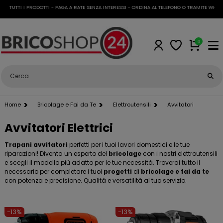
 TUTTI I PRODOTTI - PAGA A RATE SENZA INTERESSI - ORDINA AL TELEFONO O TRAMITE WHATSA
0
Home
Bricolage e Fai da Te
Elettroutensili
Avvitatori
Avvitatori Elettrici
Trapani avvitatori
perfetti per i tuoi lavori domestici e le tue
riparazioni! Diventa un esperto del
bricolage
con i nostri elettroutensili
e scegli il modello più adatto per le tue necessità. Troverai tutto il
necessario per completare i tuoi
progetti
di
bricolage e fai da te
con potenza e precisione. Qualità e versatilità al tuo servizio.
-13%
-13%