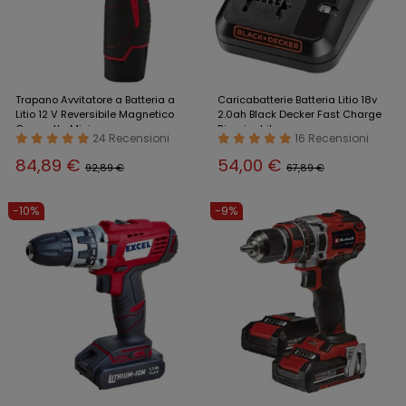
Trapano Avvitatore a Batteria a
Caricabatterie Batteria Litio 18v
Litio 12 V Reversibile Magnetico
2.0ah Black Decker Fast Charge
Compatto Mini
Ricaricabile
24 Recensioni
16 Recensioni
84,89 €
54,00 €
92,89 €
67,89 €
-10%
-9%