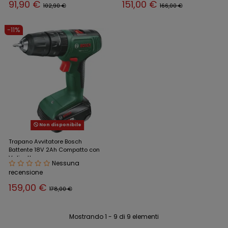
91,90 €
151,00 €
102,90 €
166,00 €
-11%
Non disponibile
Trapano Avvitatore Bosch
Battente 18V 2Ah Compatto con
Valigetta
Nessuna
recensione
159,00 €
178,00 €
Mostrando 1 - 9 di 9 elementi