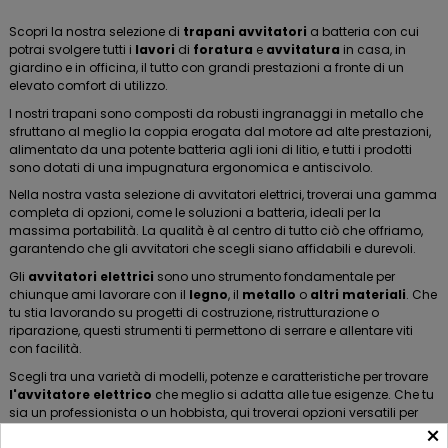
Scopri la nostra selezione di
trapani avvitatori
a batteria con cui
potrai svolgere tutti i
lavori
di
foratura
e
avvitatura
in casa, in
giardino e in officina, il tutto con grandi prestazioni a fronte di un
elevato comfort di utilizzo.
I nostri trapani sono composti da robusti ingranaggi in metallo che
sfruttano al meglio la coppia erogata dal motore ad alte prestazioni,
alimentato da una potente batteria agli ioni di litio, e tutti i prodotti
sono dotati di una impugnatura ergonomica e antiscivolo.
Nella nostra vasta selezione di avvitatori elettrici, troverai una gamma
completa di opzioni, come le soluzioni a batteria, ideali per la
massima portabilità. La qualità è al centro di tutto ciò che offriamo,
garantendo che gli avvitatori che scegli siano affidabili e durevoli.
Gli
avvitatori elettrici
sono uno strumento fondamentale per
chiunque ami lavorare con il
legno
, il
metallo
o
altri materiali
. Che
tu stia lavorando su progetti di costruzione, ristrutturazione o
riparazione, questi strumenti ti permettono di serrare e allentare viti
con facilità.
Scegli tra una varietà di modelli, potenze e caratteristiche per trovare
l'avvitatore
elettrico
che meglio si adatta alle tue esigenze. Che tu
sia un professionista o un hobbista, qui troverai opzioni versatili per
×
affrontare una vasta gamma di progetti.