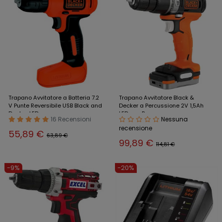
Trapano Avvitatore a Batteria 7.2
Trapano Avvitatore Black &
V Punte Reversibile USB Black and
Decker a Percussione 2V 1,5Ah
Decker LED
LED con Borsa
16 Recensioni
Nessuna
recensione
55,89 €
63,89 €
99,89 €
114,81 €
-9%
-20%