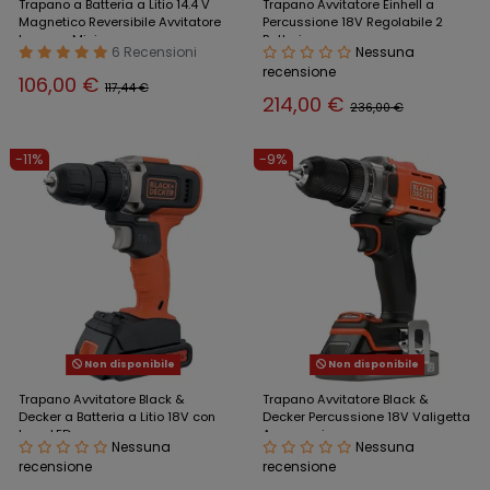
Trapano a Batteria a Litio 14.4 V
Trapano Avvitatore Einhell a
Magnetico Reversibile Avvitatore
Percussione 18V Regolabile 2
Leggero Mini
Batterie
6 Recensioni
Nessuna
recensione
106,00 €
117,44 €
214,00 €
236,00 €
-11%
-9%
Non disponibile
Non disponibile
Trapano Avvitatore Black &
Trapano Avvitatore Black &
Decker a Batteria a Litio 18V con
Decker Percussione 18V Valigetta
Luce LED
Accessori
Nessuna
Nessuna
recensione
recensione