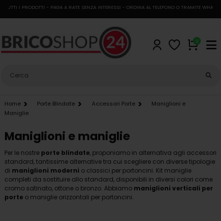
UTTI I PRODOTTI - PAGA A RATE SENZA INTERESSI - ORDINA AL TELEFONO O TRAMITE WHATSAPP
0
Home
Porte Blindate
Accessori Porte
Maniglioni e
Maniglie
Maniglioni e maniglie
Per le nostre
porte blindate
, proponiamo in alternativa agli accessori
standard, tantissime alternative tra cui scegliere con diverse tipologie
di
maniglioni moderni
o classici per portoncini. Kit maniglie
completi da sostituire allo standard, disponibili in diversi colori come
cromo satinato, ottone o bronzo. Abbiamo
maniglioni verticali per
porte
o maniglie orizzontali per portoncini.