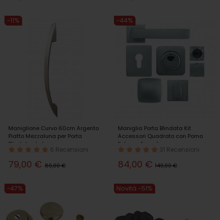
-11%
-44%
Maniglione Curvo 60cm Argento
Maniglia Porta Blindata Kit
Piatto Mezzaluna per Porta
Accessori Quadrato con Pomo
Blindata da Ingresso
Esterno Argento
6 Recensioni
31 Recensioni
79,00 €
84,00 €
89,00 €
149,00 €
-47%
Novità -51%