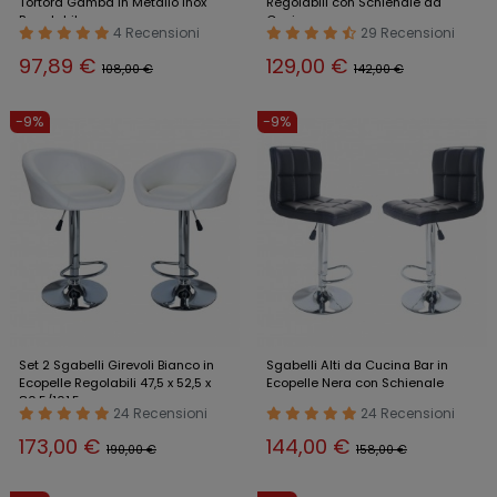
Tortora Gamba in Metallo Inox
Regolabili con Schienale da
Regolabile
Cucina
4 Recensioni
29 Recensioni
97,89 €
129,00 €
108,00 €
142,00 €
-9%
-9%
Set 2 Sgabelli Girevoli Bianco in
Sgabelli Alti da Cucina Bar in
Ecopelle Regolabili 47,5 x 52,5 x
Ecopelle Nera con Schienale
80,5/101,5 cm
24 Recensioni
24 Recensioni
173,00 €
144,00 €
190,00 €
158,00 €