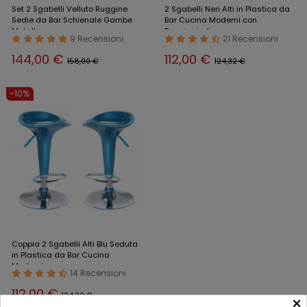
Set 2 Sgabelli Velluto Ruggine
2 Sgabelli Neri Alti in Plastica da
Sedie da Bar Schienale Gambe
Bar Cucina Moderni con
Metallo
Poggiapiedi
9 Recensioni
21 Recensioni
144,00 €
112,00 €
158,00 €
124,32 €
-10%
Coppia 2 Sgabelli Alti Blu Seduta
in Plastica da Bar Cucina
Moderni
14 Recensioni
112,00 €
124,32 €
×