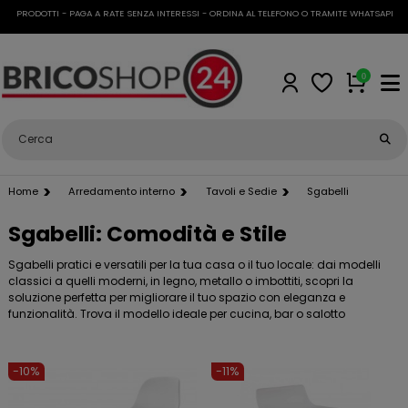
I PRODOTTI - PAGA A RATE SENZA INTERESSI - ORDINA AL TELEFONO O TRAMITE WHATSAPP
•
SPE
0
Home
Arredamento interno
Tavoli e Sedie
Sgabelli
Sgabelli: Comodità e Stile
Sgabelli pratici e versatili per la tua casa o il tuo locale: dai modelli
classici a quelli moderni, in legno, metallo o imbottiti, scopri la
soluzione perfetta per migliorare il tuo spazio con eleganza e
funzionalità. Trova il modello ideale per cucina, bar o salotto
-10%
-11%