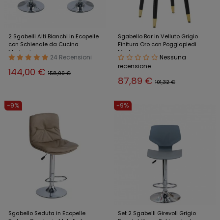
2 Sgabelli Alti Bianchi in Ecopelle
Sgabello Bar in Velluto Grigio
con Schienale da Cucina
Finitura Oro con Poggiapiedi
Moderni
Moderno
24 Recensioni
Nessuna
recensione
144,00 €
158,00 €
87,89 €
101,32 €
-9%
-9%
Sgabello Seduta in Ecopelle
Set 2 Sgabelli Girevoli Grigio