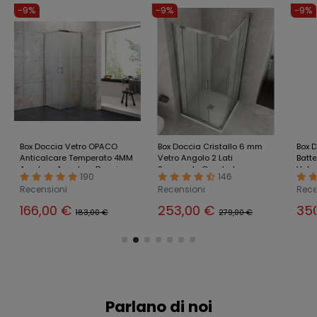
-9%
-9%
-9%
Box Doccia Vetro OPACO
Box Doccia Cristallo 6 mm
Box D
Anticalcare Temperato 4MM
Vetro Angolo 2 Lati
Batte
Apertura Angolare Doppio
Scorrevole Quadrato
Vetro
190
146
Scorrevole H185
Rettangolare
Recensioni
Recensioni
Rece
166,00 €
253,00 €
35
183,00 €
279,00 €
Parlano di noi