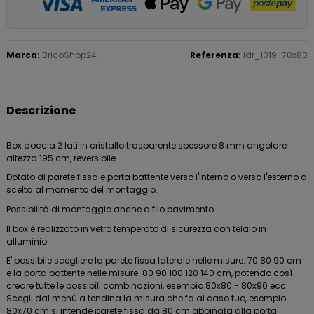
Marca:
BricoShop24
Referenza:
idr_1019-70x80
Descrizione
Box doccia 2 lati in cristallo trasparente spessore 8 mm angolare
altezza 195 cm, reversibile.
Dotato di parete fissa e porta battente verso l'interno o verso l'esterno a
scelta al momento del montaggio.
Possibilità di montaggio anche a filo pavimento.
Il box è realizzato in vetro temperato di sicurezza con telaio in
alluminio.
E' possibile scegliere la parete fissa laterale nelle misure: 70 80 90 cm
e la porta battente nelle misure: 80 90 100 120 140 cm, potendo così
creare tutte le possibili combinazioni, esempio 80x80 - 80x90 ecc.
Scegli dal menù a tendina la misura che fa al caso tuo, esempio
80x70 cm si intende parete fissa da 80 cm abbinata alla porta