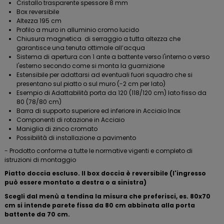
Cristallo trasparente spessore 8 mm
Box reversibile
Altezza 195 cm
Profilo a muro in alluminio cromo lucido
Chiusura magnetica di serraggio a tutta altezza che
garantisce una tenuta ottimale all’acqua
Sistema di apertura con 1 ante a battente verso l'interno o verso
l'esterno secondo come si monta la guarnizione
Estensibile per adattarsi ad eventuali fuori squadro che si
presentano sul piatto o sul muro (-2 cm per lato)
Esempio di Adattabilità porta da 120 (118/120 cm) lato fisso da
80 (78/80 cm)
Barra di supporto superiore ed inferiore in Acciaio Inox
Componenti di rotazione in Acciaio
Maniglia di zinco cromato
Possibilità di installazione a pavimento
- Prodotto conforme a tutte le normative vigenti e completo di
istruzioni di montaggio
Piatto doccia escluso. Il box doccia è reversibile (l'ingresso
può essere montato a destra o a sinistra)
Scegli dal menù a tendina la misura che preferisci, es. 80x70
cm si intende parete fissa da 80 cm abbinata alla porta
battente da 70 cm.