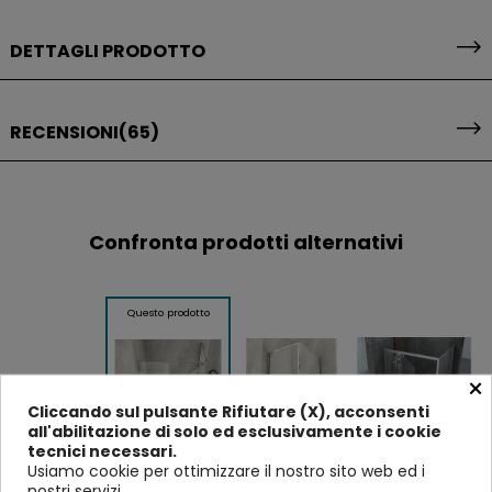
DETTAGLI PRODOTTO
RECENSIONI
(65)
Confronta prodotti alternativi
Questo prodotto
×
Cliccando sul pulsante Rifiutare (X), acconsenti
all'abilitazione di solo ed esclusivamente i cookie
tecnici necessari.
Usiamo cookie per ottimizzare il nostro sito web ed i
Box Cabina
Box Doccia
Box Doccia 1
nostri servizi.
Doccia Anta
Angolare 1 Anta
Anta Fissa