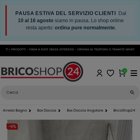
PAUSA ESTIVA DEL SERVIZIO CLIENTI
Dal
10 al 16 agosto
siamo in pausa. Lo shop online
resta aperto:
ordina pure normalmente.
I I PRODOTTI - PAGA A RATE SENZA INTERESSI - ORDINA AL TELEFONO O TRAMITE WHATSAPP
•
0
Arredo Bagno
Box Doccia
Box Doccia Angolare
BricoShop24
-9%