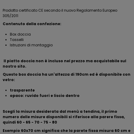
Prodotto certificato CE secondo il nuovo Regolamento Europeo
305/2011
Contenuto della confezione:
Box doccia
Tasselli
Istruzioni di montaggio
Il piatto doccia non è incluso nel prezzo ma acquistabile sul
nostro sito.
Questo box doccia ha un'altezza di 190cm ed è d
isponibile con
vetro:
trasparente
opaco: ruvido fuori e liscio dentro
Scegli la misura desiderata dal menù a tendina, il primo
numero delle misure disponibili si riferisce alla parere fissa,
quindi 60 - 65 - 70 - 75 - 80
Esempio 60x70 cm significa che la parete fissa misura 60 cm e