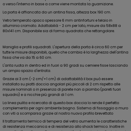
o verso l'interno in base a come viene montata la guarnizione.
La porta è affiancata da un antina fissa, altezza box 190 cm.
Vetro temperato opaco spessore 6 mm antinfortuni e telaio in
alluminio cromato. Adattabilià - 2 cm per lato, misure da 58x88 a
80x141 cm. Disponibile sia di forma quadrata che rettangolare.
Maniglia e profili squadrati. L'apertura della porta è circa 60 cm per
tutte le misure disponibili, quello che cambia è la larghezza dell'antina
fissa che va da 15 a 60 cm.
L'anta ruota in dentro ed in fuori a 90 gradi su cerniere fisse lasciando
un ampio spazio d'entrata.
Grazie ai 3 cm (-2 cm/+1 cm) di adattabilità il box può essere
installato su piatti doccia angolari più piccoli di 2 cm rispetto alle
misure nominali o in presenza di parete non a piombo (pareti fuori
squadro) e a nicchie più grandi di 1 cm.
La linea pulita e ricercata di questo box doccia lo rende il perfetto
complemento per ogni ambiente bagno. Sistema di fissaggio a muro
con viti a scomparsa grazie al nostro nuovo profilo brevettato
Il trattamento termico di tempera del vetro aumenta le caratteristiche
di resistenza meccanica e di resistenza allo shock termico. Inoltre in