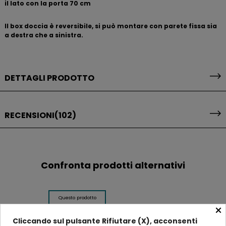
il lato con la porta 70 cm
Il box doccia è reversibile, si può montare con parete fissa sia
a destra che a sinistra.
DETTAGLI PRODOTTO
RECENSIONI
(102)
Confronta prodotti alternativi
Questo prodotto
×
Cliccando sul pulsante Rifiutare (X), acconsenti