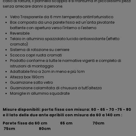
caso di rottura, il pannello scoppia e si frantuma in piccolissimi pezzi
senza arrecare danni a persone.
Vetro Trasparente da 6 mm temperato antinfortunistico
Box composto da una parete fissa ed un'anta pivotante
battente con apertura verso l'interno o l'esterno
Reversibile
Telaio in alluminio spazzolato lucido antiossidante (effetto
cromato)
Sistema di rotazione su cerniere
Scocca copri ruota cromati
Prodotto conforme a tutte le normative vigenti e completo di
istruzioni di montaggio
Adattabile fino a 2cm in meno e più 1cm
Altezza box 190cm
Guarnizione sotto vetro
Guarnizione calamitata di chiusura a tutt'altezza
Maniglie in alluminio squadrate
Misure disponibili: porta fissa con misura: 60 - 65 - 70 -75 - 80
e il lato delle due ante apribili con misura da 60 a 140 cm :
Parete fissa da 60 cm 65 cm 70cm
75cm 80cm