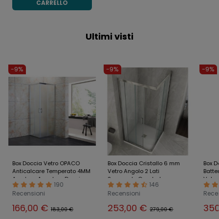
CARRELLO
Ultimi visti
-9%
-9%
-9%
Box Doccia Vetro OPACO
Box Doccia Cristallo 6 mm
Box D
Anticalcare Temperato 4MM
Vetro Angolo 2 Lati
Batte
Apertura Angolare Doppio
Scorrevole Quadrato
Vetro
190
146
Scorrevole H185
Rettangolare
Recensioni
Recensioni
Rece
166,00 €
253,00 €
35
183,00 €
279,00 €