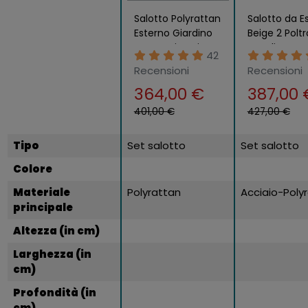
Salotto Polyrattan
Salotto da E
Esterno Giardino
Beige 2 Polt
Rattan Sintetico
Tavolino Ter
42
Divano 2 Poltrone
Recensioni
Recensioni
Tavolino
364,00 €
387,00 
401,00 €
427,00 €
Tipo
Set salotto
Set salotto
Colore
Materiale
Polyrattan
Acciaio-Poly
principale
Altezza (in cm)
Larghezza (in
cm)
Profondità (in
cm)