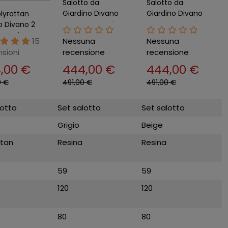
Salotto da
Salotto da
Giardino Divano
Giardino Divano
olyrattan
Poltrone Tavolo
Poltrone Tavolo
o Divano 2
Contenitore Grigio
Contenitore Beige
 Tavolo
15
Nessuna
Nessuna
Cuscini
Cuscini
no Giardino
sioni
recensione
recensione
n Sintetico
,00 €
444,00 €
444,00 €
0 €
491,00 €
491,00 €
lotto
Set salotto
Set salotto
Grigio
Beige
ttan
Resina
Resina
59
59
120
120
80
80