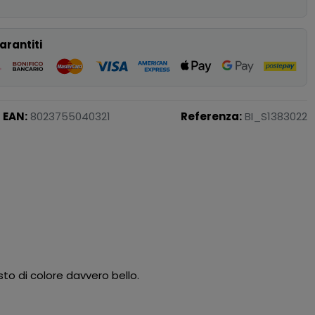
arantiti
EAN:
8023755040321
Referenza:
BI_S1383022
sto di colore davvero bello.