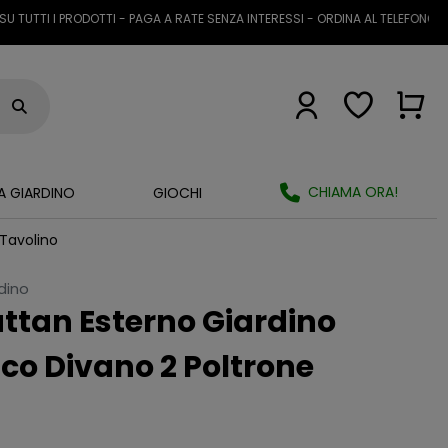
I I PRODOTTI - PAGA A RATE SENZA INTERESSI - ORDINA AL TELEFONO O TRA
CHIAMA ORA!
A GIARDINO
GIOCHI
 Tavolino
rdino
attan Esterno Giardino
ico Divano 2 Poltrone