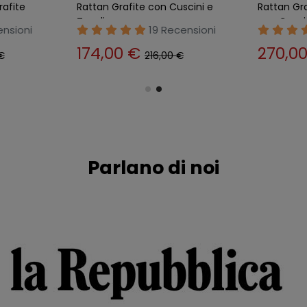
rafite
Rattan Grafite con Cuscini e
Rattan Gr
Tavolino
con Cusci
nsioni
19 Recensioni
174,00 €
270,0
€
216,00 €
Parlano di noi