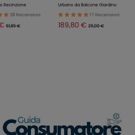
iardino Terrazzo
Urbano da Balcone Giardino
o in Legno
Aiuola Vaso in Legno
22 Recensioni
21 Recensioni
0 €
128,00 €
158,00 €
141,00 €