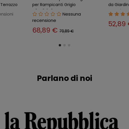
rma
110x120 Grigliato Pannello Griglia
Balcone G
Piante Terrazzo
Aiuola Vas
censioni
20 Recensioni
69,89 €
143,0
80,89 €
Parlano di noi