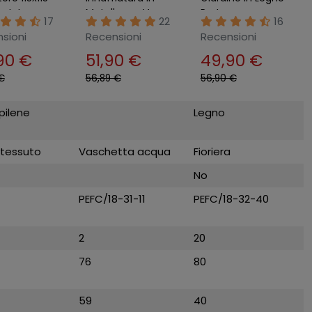
r Interno
Metallo per Vaso
Portavso
17
22
16
ra Legno
Legno 80 Fioriera
Rettangolare da
sioni
Recensioni
Recensioni
Giardino
Orto Urbano
balcone 80x40
90 €
51,90 €
49,90 €
€
56,89 €
56,90 €
pilene
Legno
 tessuto
Vaschetta acqua
Fioriera
No
PEFC/18-31-11
PEFC/18-32-40
2
20
76
80
59
40