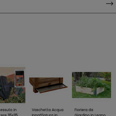
Tessuto in
Vaschetta Acqua
Fioriera da
tere 115x115
Innaffiatura in
Giardino in Legno