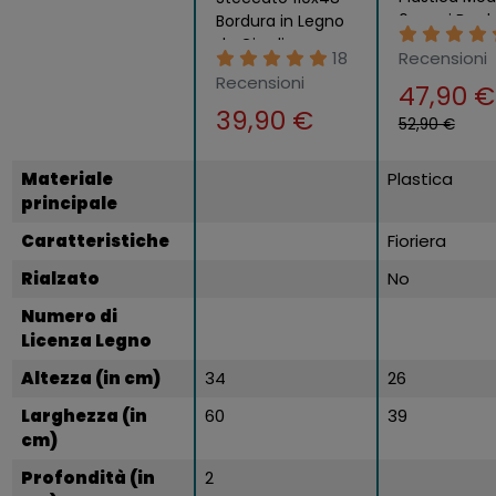
6 pezzi Bord
Bordura in Legno
Aiuole Fiorie
da Giardino per
18
Recensioni
Orto
Recinzione
Recensioni
47,90 €
Staccionata
39,90 €
Recinto
52,90 €
Materiale
Plastica
principale
Caratteristiche
Fioriera
Rialzato
No
Numero di
Licenza Legno
Altezza (in cm)
34
26
Larghezza (in
60
39
cm)
Profondità (in
2