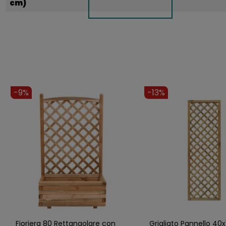
cm)
-9%
-40%
Cassettiera da Esterno Frutta
Set da 32 Pannelli per 