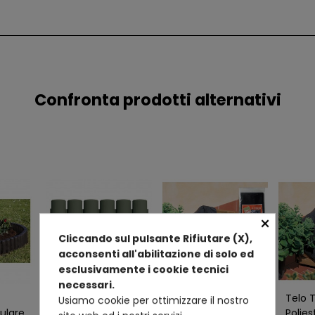
Confronta prodotti alternativi
×
Cliccando sul pulsante Rifiutare (X),
acconsenti all'abilitazione di solo ed
esclusivamente i cookie tecnici
necessari.
Bordatura in
Telo Tessuto in
Telo 
Usiamo cookie per ottimizzare il nostro
ulare
Plastica Modulare
Poliestere 115x168
Polies