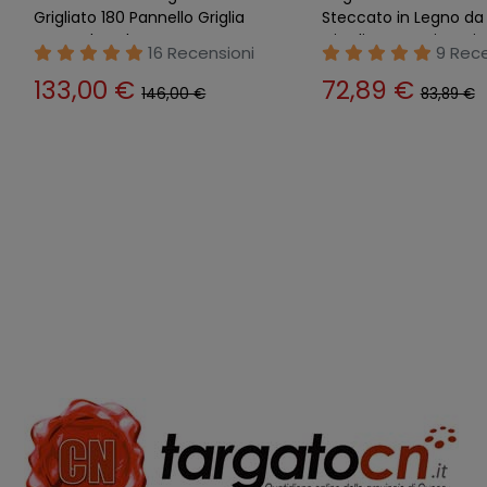
Verdura in Legno 4 Cassetti
Aiuola o Orto Multifo
Giardino Terrazzo Orto
32 Recensioni
34 Re
169,00 €
91,89 €
186,00 €
154,00 €