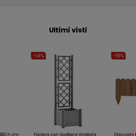
Ultimi visti
-14%
-9%
Fioriera Kit
2 Steccato Estensibile Legno
Fioriera 9