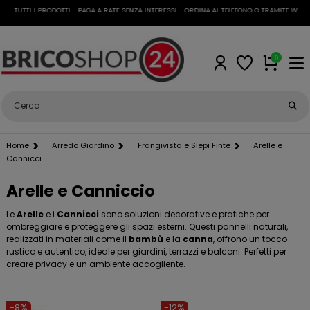
 TUTTI I PRODOTTI - PAGA A RATE SENZA INTERESSI - ORDINA AL TELEFONO O TRAMITE WHATSA
0
Home
Arredo Giardino
Frangivista e Siepi Finte
Arelle e
Cannicci
Arelle e Canniccio
Le
Arelle
e i
Cannicci
sono soluzioni decorative e pratiche per
ombreggiare e proteggere gli spazi esterni. Questi pannelli naturali,
realizzati in materiali come il
bambù
e la
canna
, offrono un tocco
rustico e autentico, ideale per giardini, terrazzi e balconi. Perfetti per
creare privacy e un ambiente accogliente.
-8%
-12%