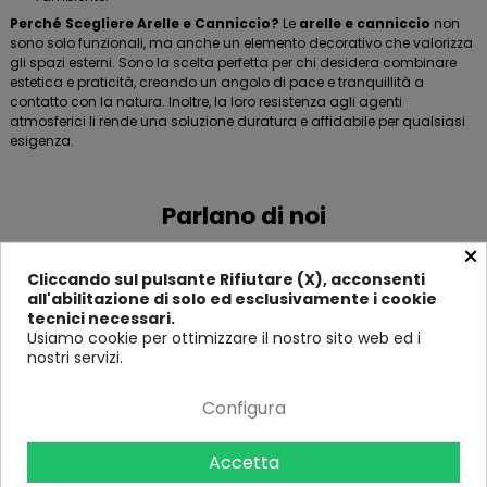
Perché Scegliere Arelle e Canniccio?
Le
arelle e canniccio
non
sono solo funzionali, ma anche un elemento decorativo che valorizza
gli spazi esterni. Sono la scelta perfetta per chi desidera combinare
estetica e praticità, creando un angolo di pace e tranquillità a
contatto con la natura. Inoltre, la loro resistenza agli agenti
atmosferici li rende una soluzione duratura e affidabile per qualsiasi
esigenza.
Parlano di noi
×
Cliccando sul pulsante Rifiutare (X), acconsenti
all'abilitazione di solo ed esclusivamente i cookie
tecnici necessari.
FILTRO
Usiamo cookie per ottimizzare il nostro sito web ed i
nostri servizi.
Configura
Accetta