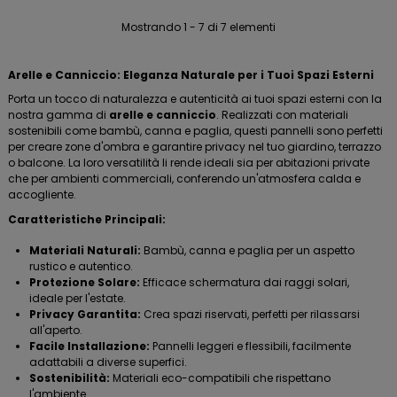
Mostrando 1 - 7 di 7 elementi
Arelle e Canniccio: Eleganza Naturale per i Tuoi Spazi Esterni
Porta un tocco di naturalezza e autenticità ai tuoi spazi esterni con la
nostra gamma di
arelle e canniccio
. Realizzati con materiali
sostenibili come bambù, canna e paglia, questi pannelli sono perfetti
per creare zone d'ombra e garantire privacy nel tuo giardino, terrazzo
o balcone. La loro versatilità li rende ideali sia per abitazioni private
che per ambienti commerciali, conferendo un'atmosfera calda e
accogliente.
Caratteristiche Principali:
Materiali Naturali:
Bambù, canna e paglia per un aspetto
rustico e autentico.
Protezione Solare:
Efficace schermatura dai raggi solari,
ideale per l'estate.
Privacy Garantita:
Crea spazi riservati, perfetti per rilassarsi
all'aperto.
Facile Installazione:
Pannelli leggeri e flessibili, facilmente
adattabili a diverse superfici.
Sostenibilità:
Materiali eco-compatibili che rispettano
l'ambiente.