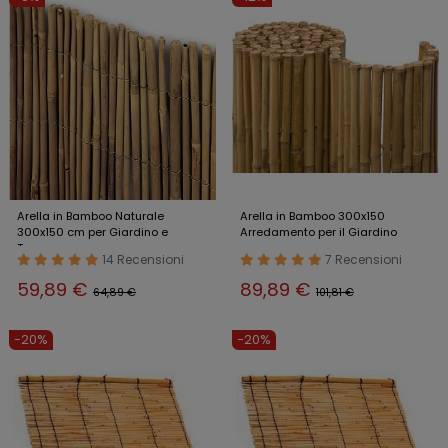
Arella in Bamboo Naturale
Arella in Bamboo 300x150
300x150 cm per Giardino e
Arredamento per il Giardino
Terrazzo
14 Recensioni
7 Recensioni
59,89 €
89,89 €
64,89 €
101,81 €
-20%
-20%