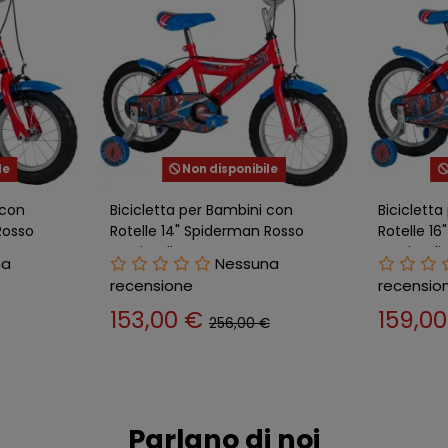
le
Non disponibile
 con
Bicicletta per Bambini con
Biciclett
Rosso
Rotelle 14" Spiderman Rosso
Rotelle 1
Freni Caliper
Freni Cali
na
Nessuna
recensione
recensio
153,00 €
159,0
256,00 €
Parlano di noi