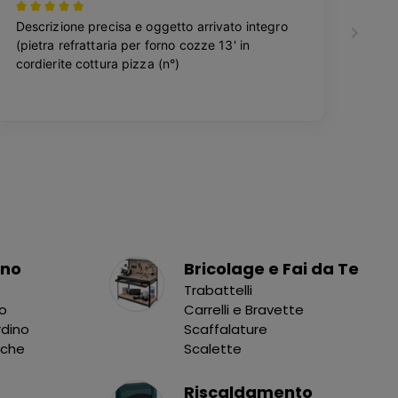
ino
Bricolage e Fai da Te
Trabattelli
no
Carrelli e Bravette
rdino
Scaffalature
nche
Scalette
Riscaldamento