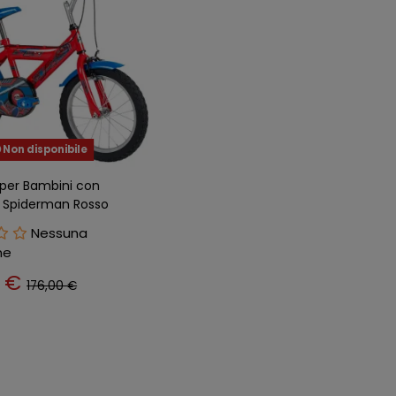
Non disponibile
a per Bambini con
6" Spiderman Rosso
per
Nessuna
ne
0 €
176,00 €