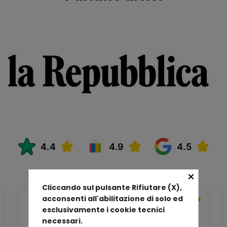
×
Cliccando sul pulsante Rifiutare (X),
acconsenti all'abilitazione di solo ed
esclusivamente i cookie tecnici
necessari.