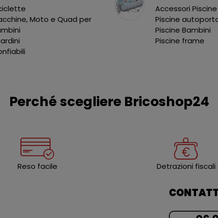
ciclette
Accessori Piscine
cchine, Moto e Quad per
Piscine autoport
ambini
Piscine Bambini
liardini
Piscine frame
nfiabili
Perché scegliere Bricoshop24
Reso facile
Detrazioni fiscali
CONTATT