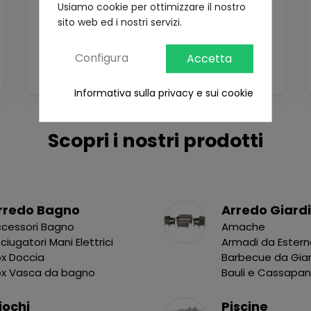
Usiamo cookie per ottimizzare il nostro
sito web ed i nostri servizi.
Configura
Accetta
Informativa sulla privacy e sui cookie
Scopri i nostri prodotti
rredo Bagno
Arredo Giard
cessori Bagno
Amache
ciugatori Mani Elettrici
Armadi da Ester
x Doccia
Barbecue da Gia
ox Vasca da bagno
Bauli e Cassapa
iochi
Piscine