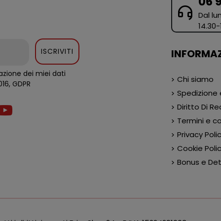
06 
Dal lun
14.30-
ISCRIVITI
INFORMAZ
zione dei miei dati
Chi siamo
al regolamento europeo 679/2016, GDPR
Spedizione
Diritto Di R
Termini e co
Privacy Poli
Cookie Poli
Bonus e Detr