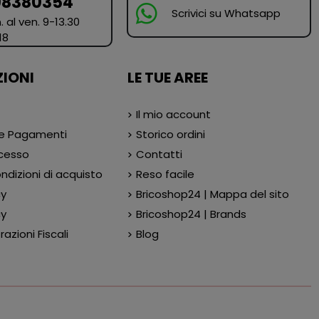
98380354
Scrivici su Whatsapp
. al ven. 9-13.30
18
IONI
LE TUE AREE
Il mio account
 e Pagamenti
Storico ordini
ecesso
Contatti
ndizioni di acquisto
Reso facile
cy
Bricoshop24 | Mappa del sito
cy
Bricoshop24 | Brands
azioni Fiscali
Blog