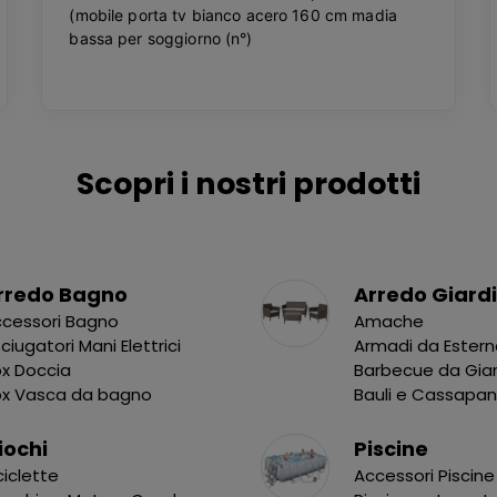
Scopri i nostri prodotti
rredo Bagno
Arredo Giard
cessori Bagno
Amache
ciugatori Mani Elettrici
Armadi da Ester
x Doccia
Barbecue da Gia
ox Vasca da bagno
Bauli e Cassapa
iochi
Piscine
ciclette
Accessori Piscine