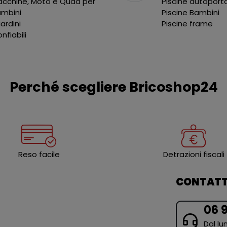
cchine, Moto e Quad per
Piscine autoport
ambini
Piscine Bambini
liardini
Piscine frame
nfiabili
Perché scegliere Bricoshop24
Reso facile
Detrazioni fiscali
CONTATT
06 
Dal lun