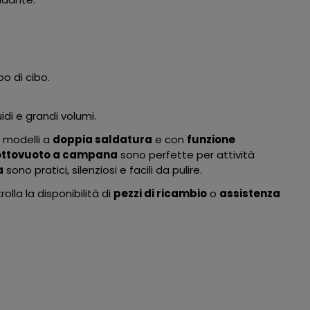
o di cibo.
di e grandi volumi.
I modelli a
doppia saldatura
e con
funzione
ottovuoto a campana
sono perfette per attività
a
sono pratici, silenziosi e facili da pulire.
rolla la disponibilità di
pezzi di ricambio
o
assistenza