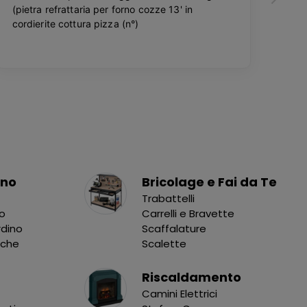
ino
Bricolage e Fai da Te
Trabattelli
no
Carrelli e Bravette
rdino
Scaffalature
nche
Scalette
Riscaldamento
Camini Elettrici