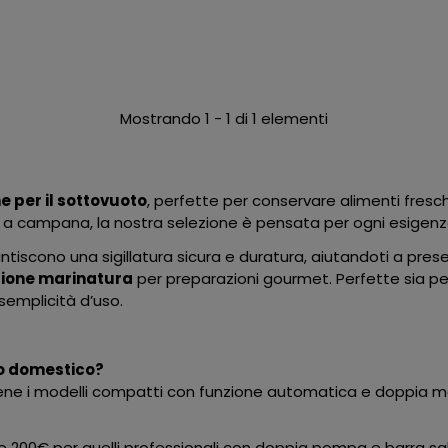
Mostrando 1 - 1 di 1 elementi
 per il sottovuoto
, perfette per conservare alimenti fresch
a campana, la nostra selezione è pensata per ogni esigenza
tiscono una sigillatura sicura e duratura, aiutandoti a preser
zione marinatura
per preparazioni gourmet. Perfette sia per
semplicità d’uso.
so domestico?
bene i modelli compatti con funzione automatica e doppia 
ltre 200€ per quelli professionali con doppia pompa e barra s