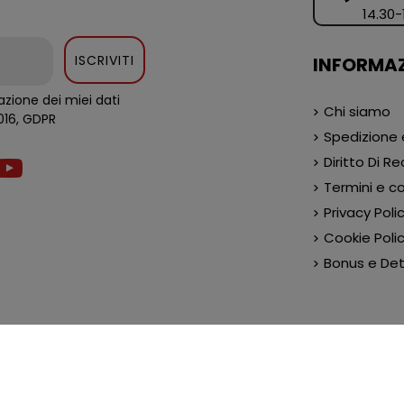
14.30-
ISCRIVITI
INFORMAZ
zione dei miei dati
Chi siamo
al regolamento europeo 679/2016, GDPR
Spedizione
Diritto Di R
Termini e co
Privacy Poli
Cookie Poli
Bonus e Detr
tti i diritti riservati BricoShop24 - P.IVA 15224291003