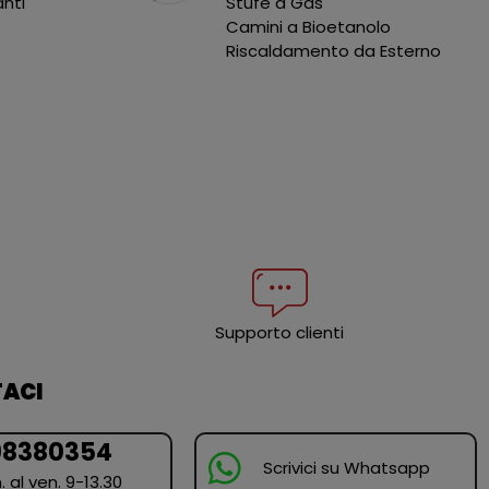
anti
Stufe a Gas
Camini a Bioetanolo
Riscaldamento da Esterno
Supporto clienti
ACI
98380354
Scrivici su Whatsapp
. al ven. 9-13.30