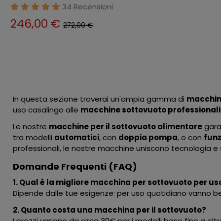
Barattoli Professionale
34 Recensioni
246,00 €
272,00 €
In questa sezione troverai un'ampia gamma di
macchine
uso casalingo alle
macchine sottovuoto professionali
Le nostre
macchine per il sottovuoto alimentare
garan
tra modelli
automatici
, con
doppia pompa
, o con
fun
professionali, le nostre macchine uniscono tecnologia e 
Domande Frequenti (FAQ)
1. Qual è la migliore macchina per sottovuoto per u
Dipende dalle tue esigenze: per uso quotidiano vanno 
2. Quanto costa una macchina per il sottovuoto?
I prezzi variano da circa 30€ per i modelli base fino a o