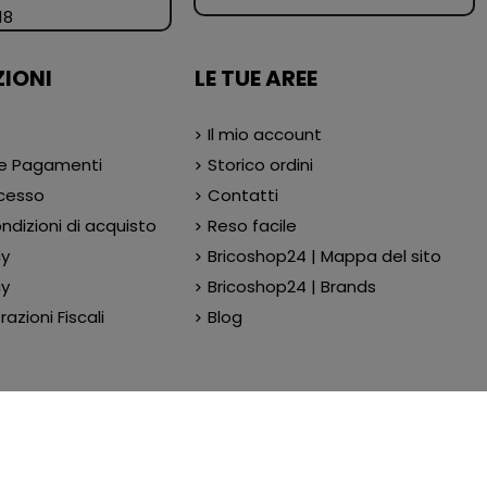
18
IONI
LE TUE AREE
Il mio account
 e Pagamenti
Storico ordini
ecesso
Contatti
ndizioni di acquisto
Reso facile
cy
Bricoshop24 | Mappa del sito
cy
Bricoshop24 | Brands
azioni Fiscali
Blog