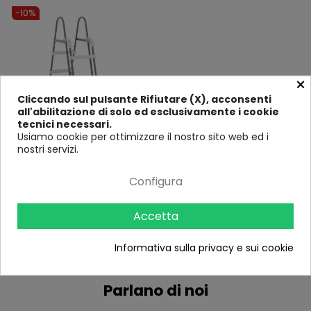
-10%
×
Cliccando sul pulsante Rifiutare (X), acconsenti
all'abilitazione di solo ed esclusivamente i cookie
tecnici necessari.
Usiamo cookie per ottimizzare il nostro sito web ed i
Intex Scaletta 4 Gradini 107
nostri servizi.
Piscina Scala Sicurezza
Fuoriterra Bambini Giardino
33
Configura
Recensioni
100,00 €
111,00 €
Accetta
Informativa sulla privacy e sui cookie
Parlano di noi