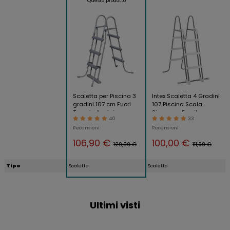
Questo prodotto
Scaletta per Piscina 3
Intex Scaletta 4 Gradini
gradini 107 cm Fuori
107 Piscina Scala
Terra in Acciaio per
Sicurezza Fuoriterra
40
33
Bambini Scala
Bambini Giardino
Recensioni
Recensioni
106,90 €
100,00 €
129,00 €
111,00 €
Tipo
Scaletta
Scaletta
Ultimi visti