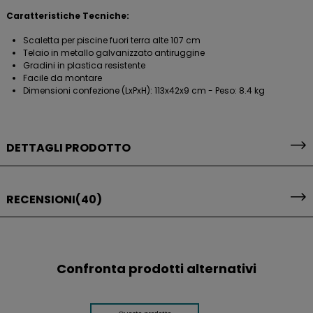
Caratteristiche Tecniche:
Scaletta per piscine fuori terra alte 107 cm
Telaio in metallo galvanizzato antiruggine
Gradini in plastica resistente
Facile da montare
Dimensioni confezione (LxPxH): 113x42x9 cm - Peso: 8.4 kg
DETTAGLI PRODOTTO
RECENSIONI
(40)
Confronta prodotti alternativi