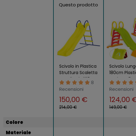
Questo prodotto
Scivolo in Plastica
Scivolo Lung
Struttura Scaletta
180cm Plast
Metallo Alt. 105
Scaletta 5 G
8
max 35kg Bimbo
h 110cm Inne
Recensioni
Recensioni
3-7 anni
Acqua Giard
150,00 €
124,00 
214,00 €
149,00 €
Colore
Materiale