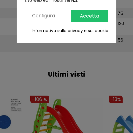
sito web ed i nostri servizi.
63
109
75
Configura
Accetta
55
85
120
Informativa sulla privacy e sui cookie
120
189
56
Ultimi visti
-8%
-10%