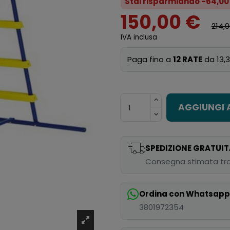
Stai risparmiando -64,00
150,00 €
214,
IVA inclusa
Paga fino a
12 RATE
da 13,3
AGGIUNGI 
SPEDIZIONE GRATUIT
Consegna stimata tra
Ordina con Whatsap
3801972354