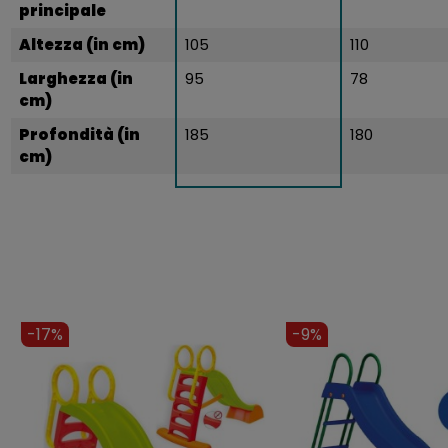
principale
Altezza (in cm)
105
110
Larghezza (in
95
78
cm)
Profondità (in
185
180
cm)
-11%
-14%