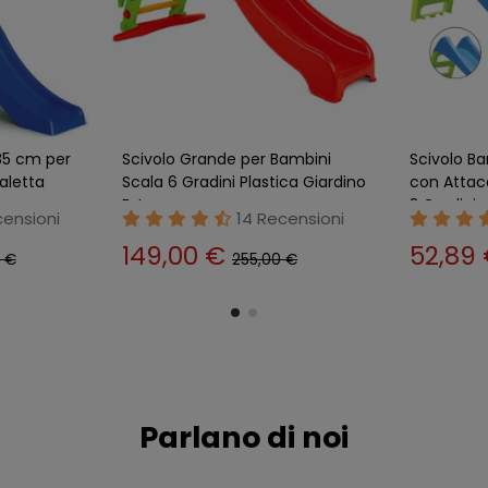
56x75 cm
Scivolo Bambini 116 cm con
Scivolo p
sistente
Attacco Acqua e Scaletta 3
Salvaspazi
Gradini Celeste
Plastica V
nsioni
2 Recensioni
55,89 €
63,89
60,89 €
Parlano di noi