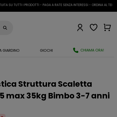
 TUTTI I PRODOTTI - PAGA A RATE SENZA INTERESSI - ORDINA AL TELEFONO 
CHIAMA ORA!
A GIARDINO
GIOCHI
stica Struttura Scaletta
105 max 35kg Bimbo 3-7 anni