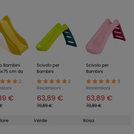
lo Bambini
Scivolo per
Scivolo per
6x75 cm da
Bambini
Bambini
ino Resina
Pieghevole
Pieghevole
2
2
3
tente
Salvaspazio a 3
Salvaspazio a 3
sioni
Recensioni
Recensioni
Gradini in Plastica
Gradini in Plastica
89 €
63,89 €
63,89 €
Verde
Rosa
 €
70,89 €
70,89 €
lore
Verde
Rosa