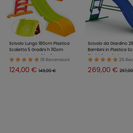
Scivolo in Plastica per Bambini
Scivolo Bambini 120x
da Giardino Basso Bimbi Piccoli
da Giardino Resina Re
16 Recensioni
2 Rece
101,90 €
84,89 €
114,90 €
98,89 €