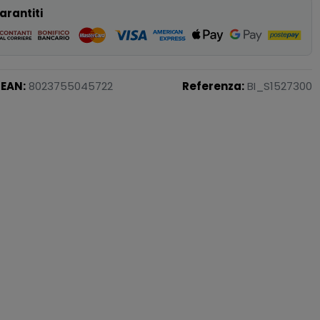
arantiti
EAN:
8023755045722
Referenza:
BI_S1527300