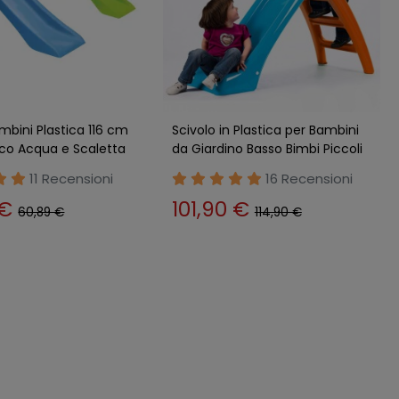
er Bambini Pieghevole
Scivolo per Bambini Pieghevole
o a 3 Gradini in
Salvaspazio a 3 Gradini in
erde
Plastica Rosa
2 Recensioni
3 Recensioni
 €
63,89 €
70,89 €
70,89 €