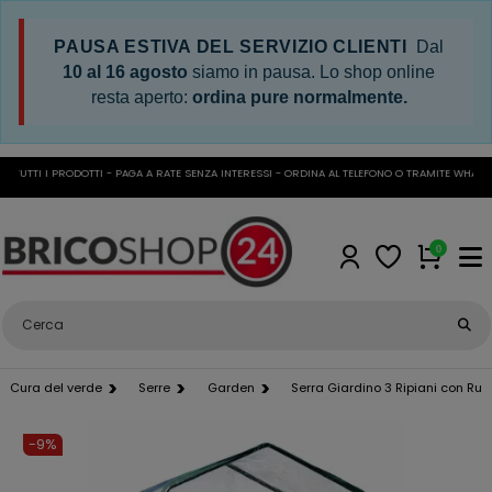
PAUSA ESTIVA DEL SERVIZIO CLIENTI
Dal
10 al 16 agosto
siamo in pausa. Lo shop online
resta aperto:
ordina pure normalmente.
UTTI I PRODOTTI - PAGA A RATE SENZA INTERESSI - ORDINA AL TELEFONO O TRAMITE WHATSAPP
0
Cura del verde
Serre
Garden
Serra Giardino 3 Ripiani con Ruo
-9%