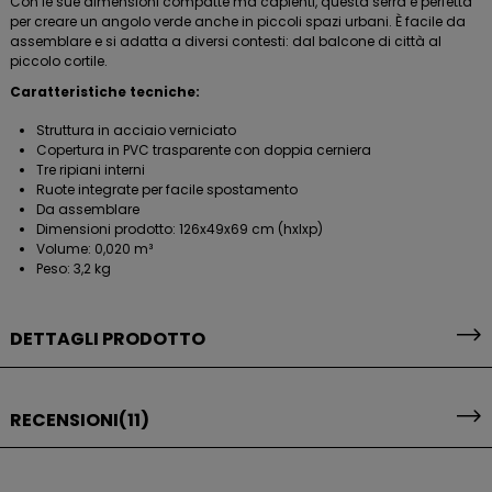
Con le sue dimensioni compatte ma capienti, questa serra è perfetta
per creare un angolo verde anche in piccoli spazi urbani. È facile da
assemblare e si adatta a diversi contesti: dal balcone di città al
piccolo cortile.
Caratteristiche tecniche:
Struttura in acciaio verniciato
Copertura in PVC trasparente con doppia cerniera
Tre ripiani interni
Ruote integrate per facile spostamento
Da assemblare
Dimensioni prodotto: 126x49x69 cm (hxlxp)
Volume: 0,020 m³
Peso: 3,2 kg
DETTAGLI PRODOTTO
RECENSIONI
(11)