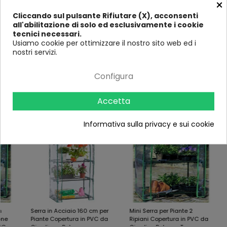
×
Larghezza (in
49
69
49
6
Cliccando sul pulsante Rifiutare (X), acconsenti
cm)
all'abilitazione di solo ed esclusivamente i cookie
Profondità
69
49
69
4
tecnici necessari.
(in cm)
Usiamo cookie per ottimizzare il nostro sito web ed i
nostri servizi.
Configura
Ultimi visti
Accetta
-7%
-13%
-171 €
Informativa sulla privacy e sui cookie
Serra in Acciaio 160 cm per
Mini Serra per Piante 2
Serra
Piante Copertura in PVC da
Ripiani Copertura in PVC da
Polic
Giardino o Balcone
Giardino Balcone Terrazzo
Giard