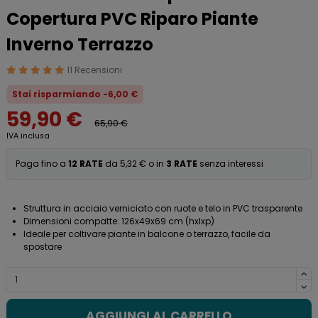
Copertura PVC Riparo Piante
Inverno Terrazzo
11 Recensioni
Stai risparmiando -6,00 €
59,90 €
65,90 €
IVA inclusa
Paga fino a
12 RATE
da 5,32 € o in
3 RATE
senza interessi
Struttura in acciaio verniciato con ruote e telo in PVC trasparente
Dimensioni compatte: 126x49x69 cm (hxlxp)
Ideale per coltivare piante in balcone o terrazzo, facile da
spostare
AGGIUNGI AL CARRELLO