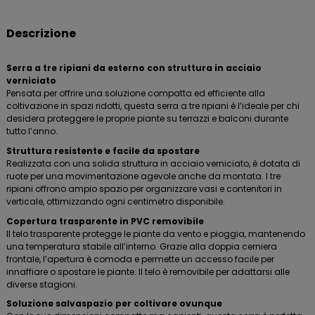
Descrizione
Serra a tre ripiani da esterno con struttura in acciaio
verniciato
Pensata per offrire una soluzione compatta ed efficiente alla
coltivazione in spazi ridotti, questa serra a tre ripiani è l’ideale per chi
desidera proteggere le proprie piante su terrazzi e balconi durante
tutto l’anno.
Struttura resistente e facile da spostare
Realizzata con una solida struttura in acciaio verniciato, è dotata di
ruote per una movimentazione agevole anche da montata. I tre
ripiani offrono ampio spazio per organizzare vasi e contenitori in
verticale, ottimizzando ogni centimetro disponibile.
Copertura trasparente in PVC removibile
Il telo trasparente protegge le piante da vento e pioggia, mantenendo
una temperatura stabile all’interno. Grazie alla doppia cerniera
frontale, l’apertura è comoda e permette un accesso facile per
innaffiare o spostare le piante. Il telo è removibile per adattarsi alle
diverse stagioni.
Soluzione salvaspazio per coltivare ovunque