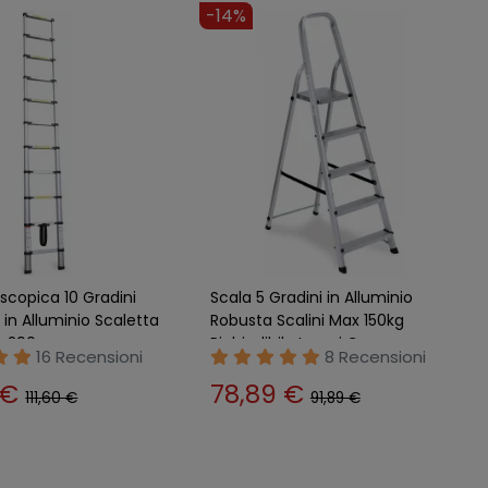
-14%
scopica 10 Gradini
Scala 5 Gradini in Alluminio
e in Alluminio Scaletta
Robusta Scalini Max 150kg
e 290
Richiudibile Lavori Casa
16 Recensioni
8 Recensioni
 €
78,89 €
111,60 €
91,89 €