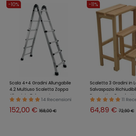
-10%
-11%
Scala 4+4 Gradini Allungabile
Scaletta 3 Gradini in 
4.2 Multiuso Scaletta Zoppa
Salvaspazio Richiudibi
Alluminio Telescopica
Domestica Banchetto
14 Recensioni
11 Rec
152,00 €
64,89 €
168,00 €
72,90 €