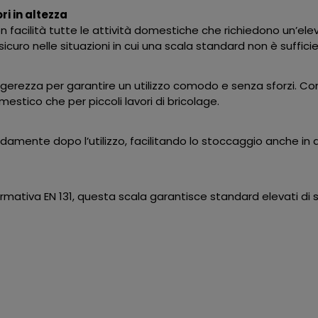
ri in altezza
n facilità tutte le attività domestiche che richiedono un’elev
sicuro nelle situazioni in cui una scala standard non è suffici
eggerezza per garantire un utilizzo comodo e senza sforzi. Co
stico che per piccoli lavori di bricolage.
idamente dopo l’utilizzo, facilitando lo stoccaggio anche in 
mativa EN 131, questa scala garantisce standard elevati di s