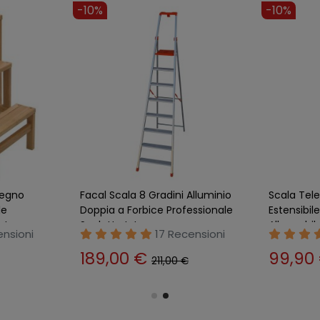
-10%
-10%
Legno
Facal Scala 8 Gradini Alluminio
Scala Tele
le
Doppia a Forbice Professionale
Estensibil
 Lavoro
Scaletta Interno
Allungabil
ensioni
17 Recensioni
189,00 €
99,90
211,00 €