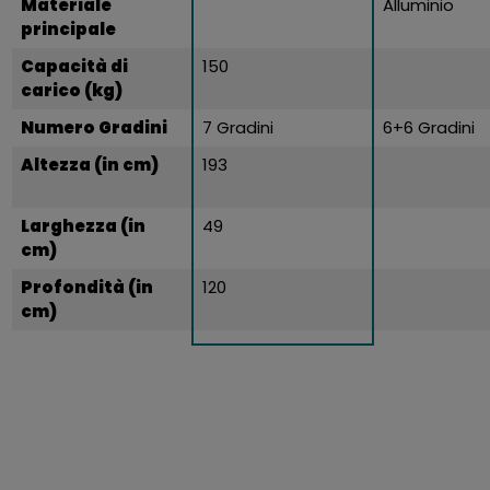
Materiale
Alluminio
principale
Capacità di
150
carico (kg)
Numero Gradini
7 Gradini
6+6 Gradini
Altezza (in cm)
193
Larghezza (in
49
cm)
Profondità (in
120
cm)