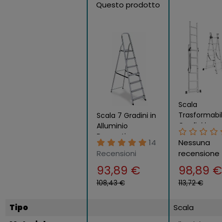
Questo prodotto
Scala
Trasformabi
Scala 7 Gradini in
Gradini in
Alluminio
Alluminio
Domestica
14
Nessuna
Pieghevole
Soppalco Scalini
Recensioni
recensione
Altezza 2,7
Max 150kg Soffitta
93,89 €
98,89 €
Casa
108,43 €
113,72 €
Tipo
Scala