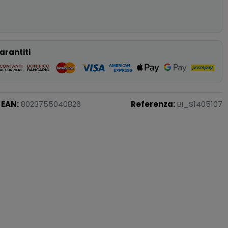
p
arantiti
EAN:
8023755040826
Referenza:
BI_S1405107