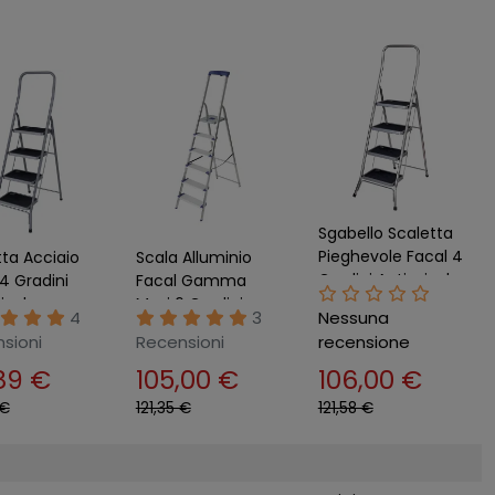
Sgabello Scaletta
Pieghevole Facal 4
tta Acciaio
Scala Alluminio
Gradini Antiscivolo
4 Gradini
Facal Gamma
Acciaio Nero
ivolo
Maxi 6 Gradini
4
3
Nessuna
evole Tasto
Professionale
sioni
Recensioni
recensione
ezza
89 €
105,00 €
106,00 €
 €
121,35 €
121,58 €