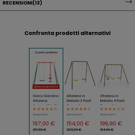
RECENSIONI
(13)
Confronta prodotti alternativi
Questo prodotto
Non disponibile
Gioco Giardino
Altalena in
Altalena in
Altalena
Metallo 2 Posti
Metallo 4 Posti
Acciaio Kiko 3
Seggiolini
Seggiolini
13
13
23
Cavalluccio
Gioco per
Gioco per
Recensioni
Recensioni
Recensioni
Biposto 1
Bambini da
Bambini
Seggiolino
Giardino
Giardino
197,00 €
154,00 €
196,90 €
Seduta
217,00 €
323,00 €
214,90 €