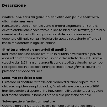
Descrizione
Ombrellone ecrù da giardino 300x300 con palo decentrato
alluminio marrone
Perfetto per creare un’ampia zona d’ombra elegante e funzionale,
questo ombrellone decentrato è la scelta ideale per terrazze, giardini o
aree relax all’aperto. Il design con palo laterale consente una
copertura ottimale senza intralciare lo spazio sottostante, offrendo il
massimo comfort in ogni situazione.
Struttura robusta e materiali di qualità
Realizzato con una solida struttura in alluminio verniciato a polvere
epossidica marrone, è dotato di un palo decentrato da 77x48 mm e 8
stecche da 12x23 mm che garantiscono stabilità e durata nel tempo.
Il telo parasole in poliestere idrorepellente da 250 g/m² assicura una
protezione efficace dal sole.
Massima praticità d’uso
Il sistema di apertura retrattile con manovella rende l’apertura e la
chiusura rapide e semplici. Inoltre, l’ombrellone è orientabile a 360°
tramite pedale e dispone di inclinazione multi-posizione, per regolare
facilmente l’ombra in base all’orario o alla posizione del sole.
Salvaspazio e facile da montare
Quando non utilizzato, può essere richiuso con la pratica fascia,