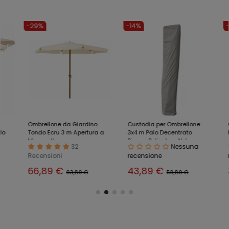
-29%
-14%
-10%
Ombrellone da Giardino
Custodia per Ombrellone
Ombre
Tondo Ecru 3 m Apertura a
3x4 m Palo Decentrato
Effet
Manovella
Bianco Poliestere Nylon
per G
32
Nessuna
Recensioni
recensione
rece
66,89 €
43,89 €
399
93,89 €
50,89 €