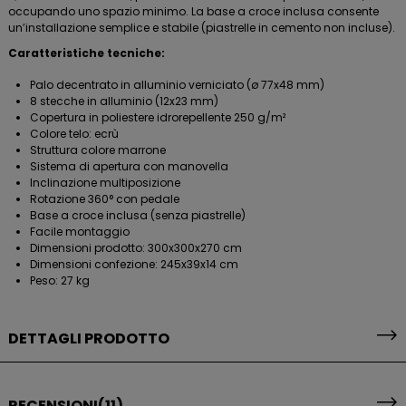
occupando uno spazio minimo. La base a croce inclusa consente
un’installazione semplice e stabile (piastrelle in cemento non incluse).
Caratteristiche tecniche:
Palo decentrato in alluminio verniciato (ø 77x48 mm)
8 stecche in alluminio (12x23 mm)
Copertura in poliestere idrorepellente 250 g/m²
Colore telo: ecrù
Struttura colore marrone
Sistema di apertura con manovella
Inclinazione multiposizione
Rotazione 360° con pedale
Base a croce inclusa (senza piastrelle)
Facile montaggio
Dimensioni prodotto: 300x300x270 cm
Dimensioni confezione: 245x39x14 cm
Peso: 27 kg
DETTAGLI PRODOTTO
RECENSIONI
(11)