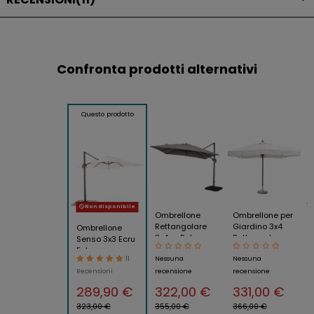
Confronta prodotti alternativi
Questo prodotto
Non disponibile
Ombrellone
Ombrellone per
Rettangolare
Giardino 3x4
Ombrellone
3x4 m Palo
Rettangolare
Senso 3x3 Ecru
Laterale Grigio
Palo Centrale
Esterno
11
Nessuna
Nessuna
Antracite
Bianco Legno
Terrazzo
Girevole
Recensioni
recensione
recensione
Braccio
Retrattile Palo
289,90 €
322,00 €
331,00 €
Decentrato
323,00 €
355,00 €
366,00 €