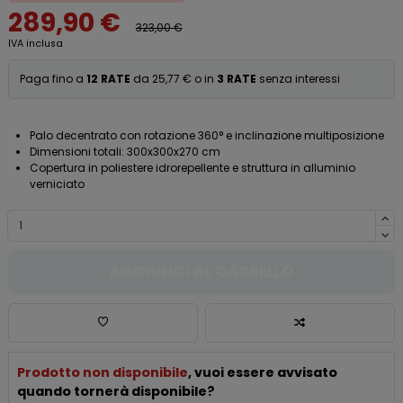
289,90 €
323,00 €
IVA inclusa
Paga fino a
12 RATE
da 25,77 € o in
3 RATE
senza interessi
Palo decentrato con rotazione 360° e inclinazione multiposizione
Dimensioni totali: 300x300x270 cm
Copertura in poliestere idrorepellente e struttura in alluminio
verniciato
AGGIUNGI AL CARRELLO
Prodotto non disponibile
, vuoi essere avvisato
quando tornerà disponibile?