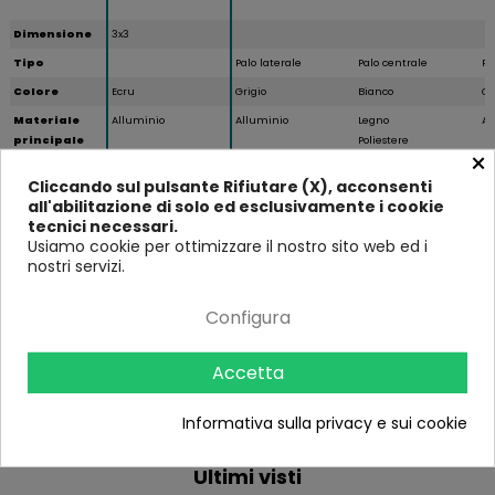
Dimensione
3x3
Tipo
Palo laterale
Palo centrale
Pa
Colore
Ecru
Grigio
Bianco
Gr
Materiale
Alluminio
Alluminio
Legno
Al
principale
Poliestere
×
Forma
Rettangolare
Rettangolare
Re
Cliccando sul pulsante Rifiutare (X), acconsenti
Tipo di
Manovella
Ma
all'abilitazione di solo ed esclusivamente i cookie
Apertura
tecnici necessari.
Usiamo cookie per ottimizzare il nostro sito web ed i
Airvent
nostri servizi.
Altezza (in
270
274
250
27
cm)
Configura
Larghezza (in
300
328
300
4
cm)
Accetta
Profondità
300
393
400
3
(in cm)
Informativa sulla privacy e sui cookie
Ultimi visti