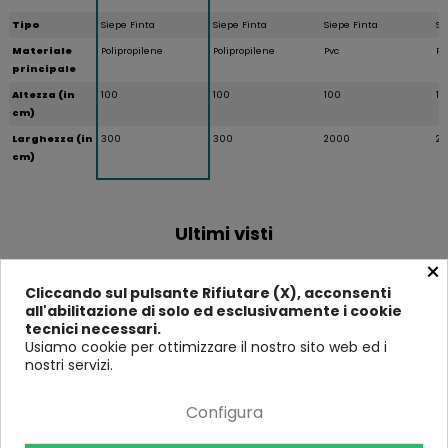
Tipo
Siepe Finta
Siepe Finta
Siepe Finta
Si
Materiale
Polipropilene
Polipropilene
Pvc
Po
principale
Altezza (in
100
100
100
10
cm)
Larghezza (in
300
300
2000
2
cm)
Ultimi visti
×
Cliccando sul pulsante Rifiutare (X), acconsenti
-14%
-17%
-11%
all'abilitazione di solo ed esclusivamente i cookie
tecnici necessari.
Usiamo cookie per ottimizzare il nostro sito web ed i
nostri servizi.
Configura