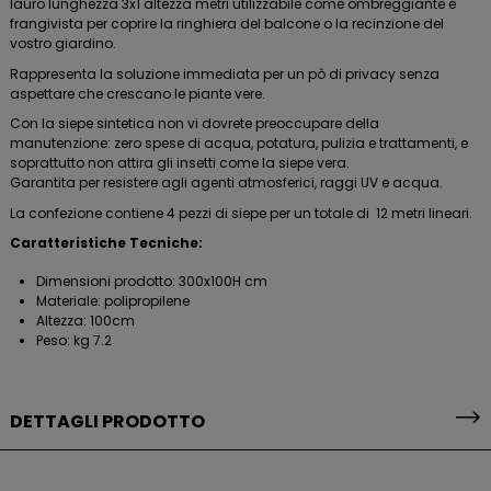
lauro lunghezza 3x1 altezza metri utilizzabile come ombreggiante e
frangivista per coprire la ringhiera del balcone o la recinzione del
vostro giardino.
Rappresenta la soluzione immediata per un pò di privacy senza
aspettare che crescano le piante vere.
Con la siepe sintetica non vi dovrete preoccupare della
manutenzione: zero spese di acqua, potatura, pulizia e trattamenti, e
soprattutto n
on attira gli insetti come la siepe vera.
Garantita per resistere agli agenti atmosferici, raggi UV e acqua.
La confezione contiene 4 pezzi di siepe per un totale di 12 metri lineari.
Caratteristiche Tecniche:
Dimensioni prodotto: 300x100H cm
Materiale: polipropilene
Altezza: 100cm
Peso: kg 7.2
DETTAGLI PRODOTTO