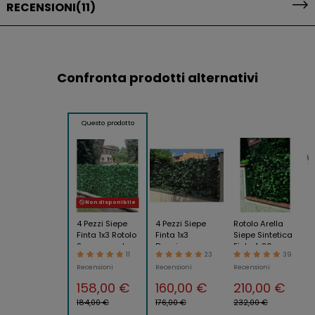
RECENSIONI
(11)
Confronta prodotti alternativi
Questo prodotto
Non disponibile
4 Pezzi Siepe
4 Pezzi Siepe
Rotolo Arella
Finta 1x3 Rotolo
Finta 1x3
Siepe Sintetica
Sempreverde
Doppia
Finta 1x20
11
23
39
Artificiale Lauro
Schermatura
Foglie Lauro per
Recensioni
Recensioni
Recensioni
Sintetica
Artificiale Lauro
Recinzione
Balcone
Sintetica
Artificiale
158,00 €
160,00 €
210,00 €
Balcone
184,00 €
176,00 €
232,00 €