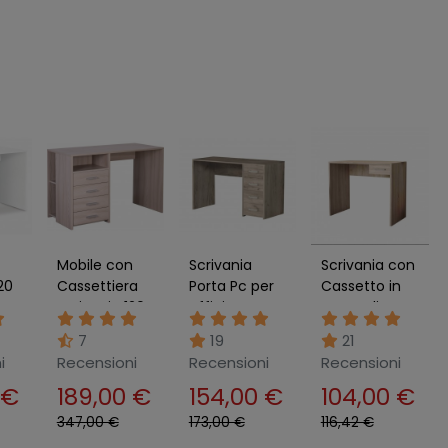
Mobile con
Scrivania
Scrivania con
20
Cassettiera
Porta Pc per
Cassetto in
Scrivania 120
Ufficio
Legno di
cm Olmo
Cameretta
Quercia Porta
7
19
21
a
Grande
con
Pc per Ufficio
i
Recensioni
Recensioni
Recensioni
Ufficio
Cassettiera in
o Studio
Cameretta
Legno Olmo
 €
189,00 €
154,00 €
104,00 €
a
347,00 €
173,00 €
116,42 €