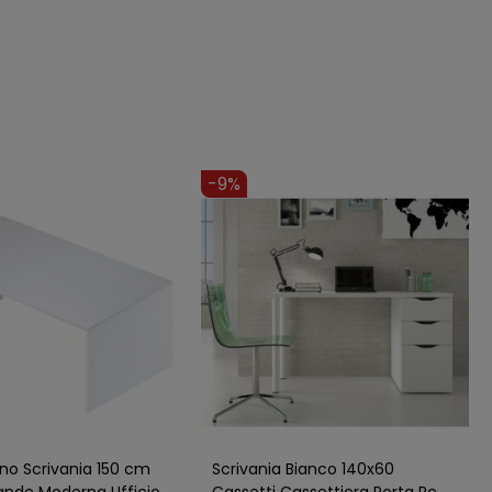
-9%
ano Scrivania 150 cm
Scrivania Bianco 140x60
ande Moderna Ufficio
Cassetti Cassettiera Porta Pc