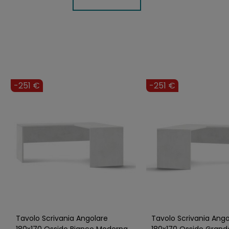
-251 €
-251 €
Tavolo Scrivania Angolare
Tavolo Scrivania Ango
180x170 Ossido Bianco Moderna
180x170 Ossido Grand