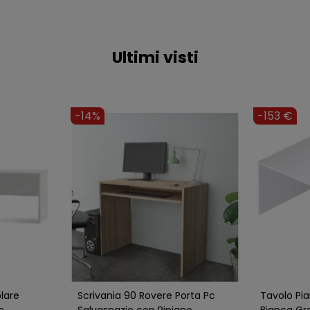
Ultimi visti
-14%
-153 €
lare
Scrivania 90 Rovere Porta Pc
Tavolo Pi
e
Salvaspazio con Ripiano
Bianca Gr