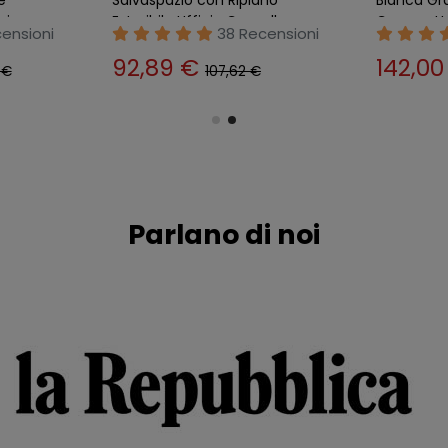
cio
Estraibile Ufficio Consolle
Camerett
ensioni
38 Recensioni
92,89 €
142,0
 €
107,62 €
Parlano di noi