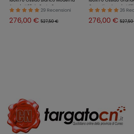
Angolo Ufficio Porta Pc
Operativa Angolo Uffi
29 Recensioni
26 Rec
Portapc
276,00 €
276,00 €
527,50 €
527,50