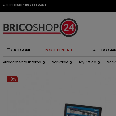
Cerchi aiuto?
0698380354
CATEGORIE
PORTE BLINDATE
ARREDO GIA
Arredamento interno
Scrivanie
MyOffice
Scri
-9%