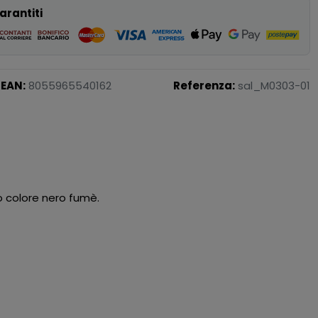
arantiti
EAN:
8055965540162
Referenza:
sal_M0303-01
to colore nero fumè.