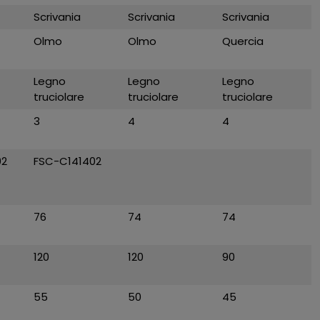
Scrivania
Scrivania
Scrivania
Olmo
Olmo
Quercia
Legno
Legno
Legno
truciolare
truciolare
truciolare
3
4
4
02
FSC-C141402
76
74
74
120
120
90
55
50
45