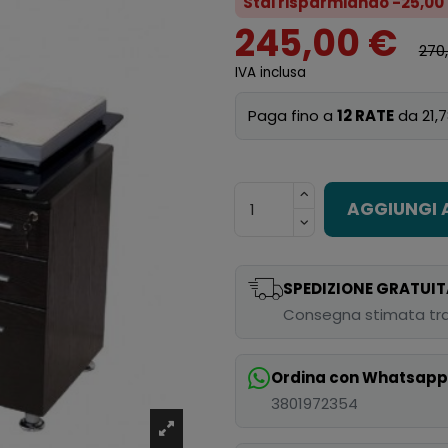
Stai risparmiando -25,00
245,00 €
270
IVA inclusa
Paga fino a
12 RATE
da 21,7
AGGIUNGI 
SPEDIZIONE GRATUIT
Consegna stimata tra
Ordina con Whatsap
3801972354