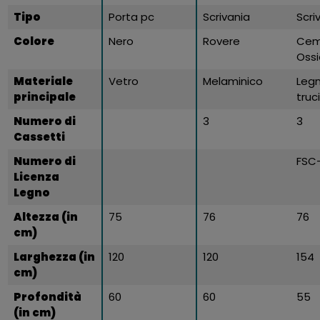
Tipo
Porta pc
Scrivania
Scri
Colore
Nero
Rovere
Cem
Ossi
Materiale
Vetro
Melaminico
Leg
principale
truc
Numero di
3
3
Cassetti
Numero di
FSC
Licenza
Legno
Altezza (in
75
76
76
cm)
Larghezza (in
120
120
154
cm)
Profondità
60
60
55
(in cm)