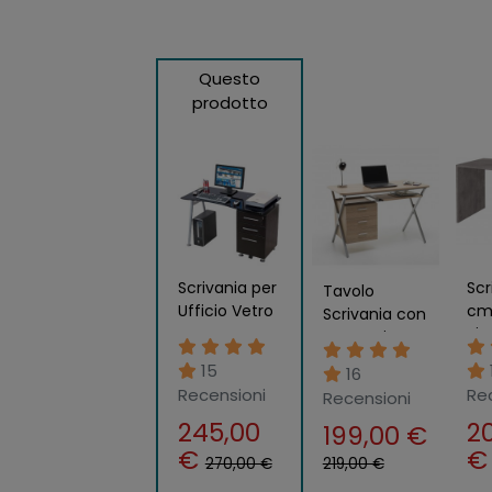
Questo
prodotto
Scrivania per
Scr
Tavolo
Ufficio Vetro
cm
Scrivania con
Nero Porta
Bi
Cassettiera
PC
Cas
in Legno
15
16
Computer
Gr
Rovere 120
Recensioni
Re
Recensioni
Bambini 3
Uff
Scrittoio
Cassetti con
Ca
245,00
2
Moderna
199,00 €
Ruote
€
270,00 €
219,00 €