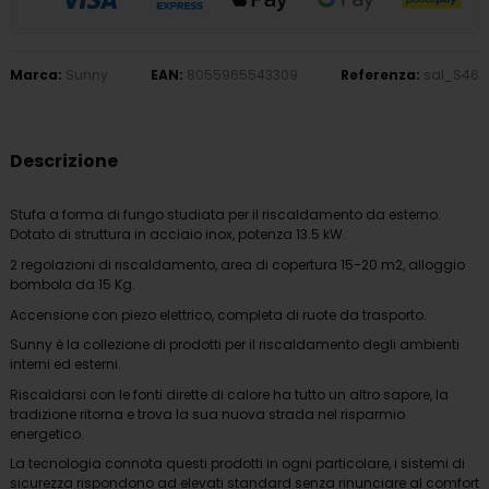
Marca:
Sunny
EAN:
8055965543309
Referenza:
sal_S46
Descrizione
Stufa a forma di fungo studiata per il riscaldamento da esterno.
Dotato di struttura in acciaio inox, potenza 13.5 kW.
2 regolazioni di riscaldamento, area di copertura 15-20 m2, alloggio
bombola da 15 Kg.
Accensione con piezo elettrico, completa di ruote da trasporto.
Sunny è la collezione di prodotti per il riscaldamento degli ambienti
interni ed esterni.
Riscaldarsi con le fonti dirette di calore ha tutto un altro sapore, la
tradizione ritorna e trova la sua nuova strada nel risparmio
energetico.
La tecnologia connota questi prodotti in ogni particolare, i sistemi di
sicurezza rispondono ad elevati standard senza rinunciare al comfort