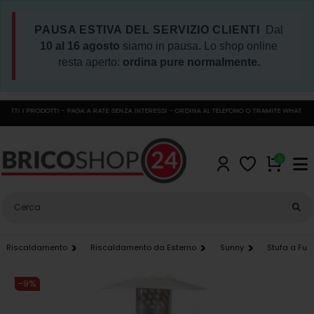
PAUSA ESTIVA DEL SERVIZIO CLIENTI
Dal
10 al 16 agosto
siamo in pausa. Lo shop online
resta aperto:
ordina pure normalmente.
TI I PRODOTTI - PAGA A RATE SENZA INTERESSI - ORDINA AL TELEFONO O TRAMITE WHATSAPP
0
Riscaldamento
Riscaldamento da Esterno
Sunny
Stufa a Fun
-9%