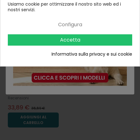
Usiamo cookie per ottimizzare il nostro sito web ed i
nostri servizi.
-13%
Configura
Accetta
Informativa sulla privacy e sui cookie
Regolatore di Pressione
Riduttore Gas per Stufe
Bombole Barbecue Funghi
31
Tubo 150
Recensioni
33,89 €
38,89 €
AGGIUNGI AL
CARRELLO