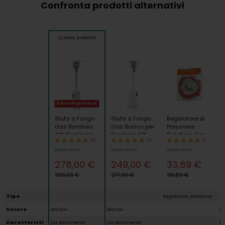
Confronta prodotti alternativi
Questo prodotto
Non disponibile
Stufa a Fungo
Stufa a Fungo
Regolatore di
Gas Bombola
Gas Bianco per
Pressione
GPL Radiante
Bombola GPL
Riduttore Gas
25
30
31
Riscaldamento
radiante
per Stufe
Recensioni
Recensioni
Recensioni
da Esterno
Riscaldante da
Bombole
Ruote Portatile
Esterno 20m2
Barbecue
278,00 €
249,00 €
33,89 €
Funghi Tubo 150
306,00 €
277,00 €
38,89 €
Tipo
Regolatore pressione
Colore
Acciaio
Bianco
Ac
Caratteristi
Da pavimento
Da pavimento
Da