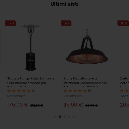
Ultimi visti
-17%
-9%
-10%
Stufa a Fungo Patio Bombola
Stufa Riscaldatore a
Stufa
Gas Riscaldamento per
Infrarossi Sospensione con
Verde
Esterno Portatile
Telecomando 1500W
Ester
19
15
Riscaldatore
Risca
Recensioni
Recensioni
Rece
175,00 €
115,90 €
20
212,00 €
126,90 €