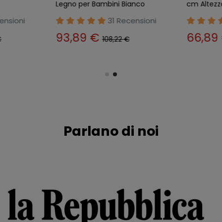
Legno per Bambini Bianco
cm Altezz
ensioni
31 Recensioni
93,89 €
66,89
€
108,22 €
Parlano di noi