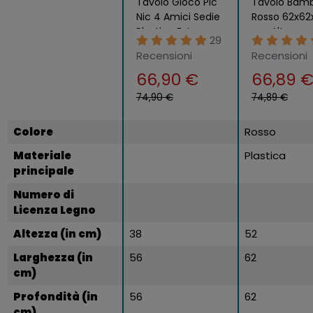
Tavolo Gioco Pic
Tavolo Bamb
Nic 4 Amici Sedie
Rosso 62x62
Plastica Esterno
cm Altezza
29
Casa Giardino
Regolabile A
Recensioni
Recensioni
Giochi Bambini
66,90 €
66,89 
74,90 €
74,89 €
Colore
Rosso
Materiale
Plastica
principale
Numero di
Licenza Legno
Altezza (in cm)
38
52
Larghezza (in
56
62
cm)
Profondità (in
56
62
cm)