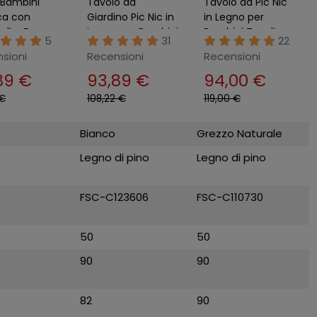
 Bambini
Tavolo da
Tavolo da Pic Nic
ica con
Giardino Pic Nic in
in Legno per
oli e Foro
Legno per Bambini
Bambini Tavolino
5
31
22
nale Interno
Bianco
con Panche
sioni
Recensioni
Recensioni
no
Giardino
89 €
93,89 €
94,00 €
 €
108,22 €
119,00 €
Bianco
Grezzo Naturale
Legno di pino
Legno di pino
FSC-C123606
FSC-C110730
50
50
90
90
82
90