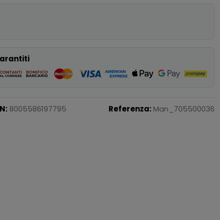
p
arantiti
N:
8005586197795
Referenza:
Man_705500036