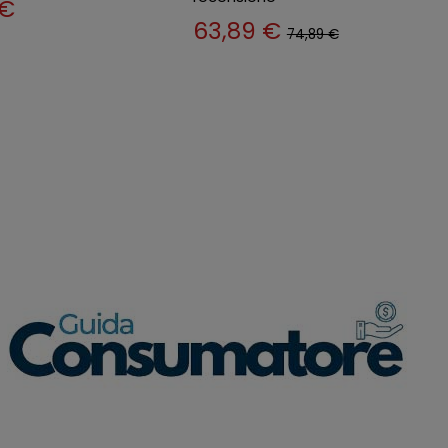
32,89 €
36,89 €
 €
50,89 €