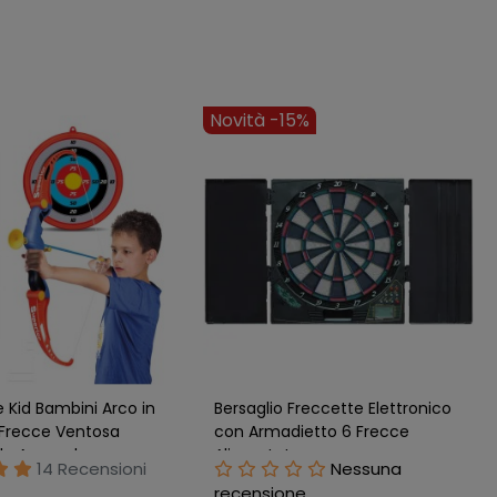
4%
-11%
Elettronico per
Bersaglio Sport 43 cm 6
 con Display LCD e 6
Freccette Punta in Metallo
Bivalva Dart Game Gioco Punti
Nessuna
18 Recensioni
ne