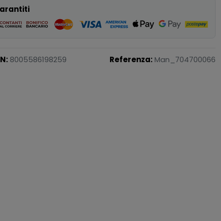
arantiti
N:
8005586198259
Referenza:
Man_704700066