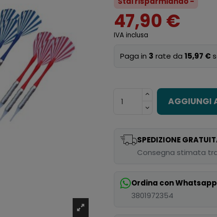
Stai risparmiando -
47,90 €
IVA inclusa
Paga in
3
rate da
15,97 €
s
AGGIUNGI 
SPEDIZIONE GRATUIT
Consegna stimata tra
Ordina con Whatsap
3801972354