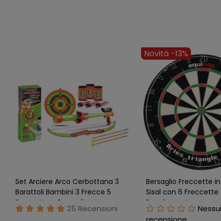
Novità -15%
Novità -14%
Bersaglio Freccette Elettronico
Bersaglio Freccette El
con Armadietto 6 Frecce
con Armadietto 32 Gi
Alimentatore
Frecce
Nessuna
Nessu
recensione
recensione