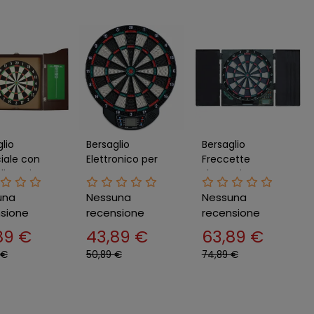
lio
Bersaglio
Bersaglio
ciale con
Elettronico per
Freccette
ietto in
Freccette con
Elettronico con
 6 Freccette
Display LCD e 6
Armadietto 6
una
Nessuna
Nessuna
punti
Freccette
Frecce
sione
recensione
recensione
Alimentatore
89 €
43,89 €
63,89 €
 €
50,89 €
74,89 €