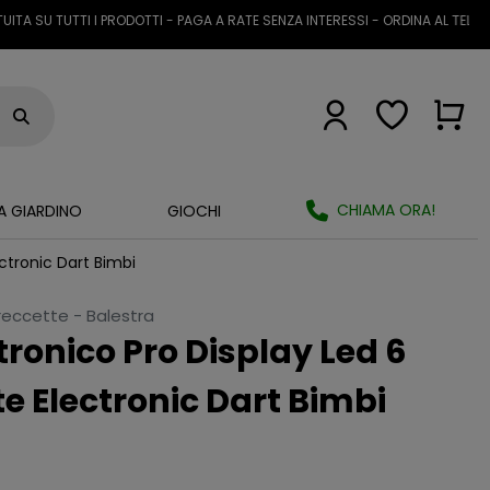
U TUTTI I PRODOTTI - PAGA A RATE SENZA INTERESSI - ORDINA AL TELEFONO 
CHIAMA ORA!
A GIARDINO
GIOCHI
ectronic Dart Bimbi
reccette - Balestra
tronico Pro Display Led 6
te Electronic Dart Bimbi