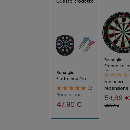
Questo prodotto
Bersaglio
Freccette in 
di Sisal con 
Bersaglio
Freccette
Elettronico Pro
Nessuna
Regolament
Display Led 6
32
recensione
Dardi Freccette
Recensioni
54,89 €
Electronic Dart
47,90 €
Bimbi
62,89 €