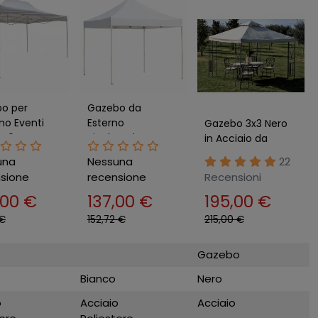
o per
Gazebo da
no Eventi
Esterno
Gazebo 3x3 Nero
440 cm
Pieghevole
in Acciaio da
ngolare
290x290 m Bianco
Esterno per
una
Nessuna
22
evole Bianco
in Acciaio
Giardino
sione
recensione
Recensioni
Poliestere
Impermeabile
,00 €
137,00 €
195,00 €
Telo Terrazzo
 €
152,72 €
215,00 €
Gazebo
Bianco
Nero
o
Acciaio
Acciaio