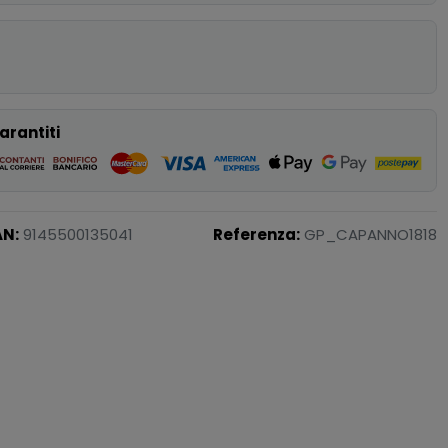
p
arantiti
AN:
9145500135041
Referenza:
GP_CAPANNO1818