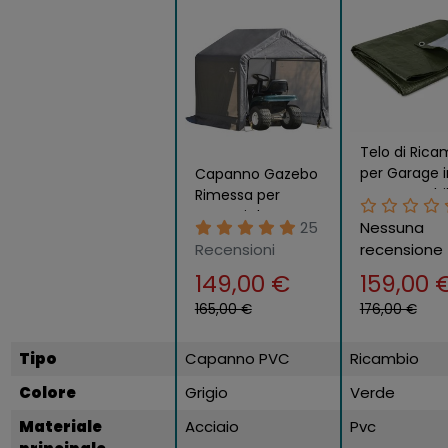
Telo di Rica
per Garage 
Capanno Gazebo
Impermeabi
Rimessa per
Verde 195 g
Attrezzi da
25
Nessuna
Giardino Arredo
Recensioni
recensione
Esterno
149,00 €
159,00 
Capannone in
PVC
165,00 €
176,00 €
Tipo
Capanno PVC
Ricambio
Colore
Grigio
Verde
Materiale
Acciaio
Pvc