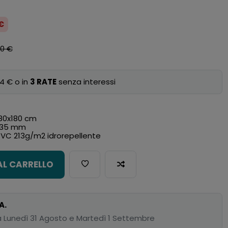
 €
00 €
4 € o in
3 RATE
senza interessi
180x180 cm
: 35 mm
 PVC 213g/m2 idrorepellente
AL CARRELLO
A.
 Lunedì 31 Agosto e Martedì 1 Settembre