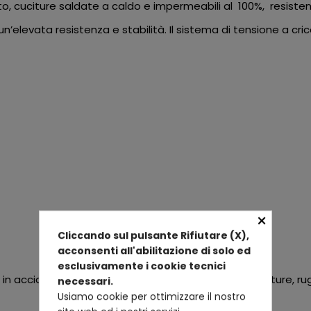
o, cuciture saldate a caldo e impermeabili al 100%, resiste
un’elevata resistenza e stabilità. Il sistema di tensione a cr
×
Cliccando sul pulsante Rifiutare (X),
acconsenti all'abilitazione di solo ed
esclusivamente i cookie tecnici
in acciaio verniciato a polvere, resistono a scheggiature, r
necessari.
Usiamo cookie per ottimizzare il nostro