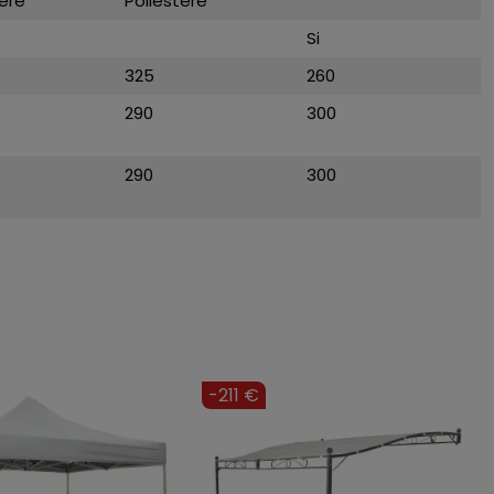
tere
Poliestere
Si
325
260
290
300
290
300
-12%