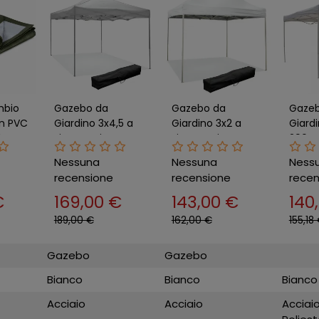
mbio
Gazebo da
Gazebo da
Gazeb
in PVC
Giardino 3x4,5 a
Giardino 3x2 a
Giardi
le
Fisarmonica
Fisarmonica
290x
/m2
Impermeabile
Impermeabile
Retta
Nessuna
Nessuna
Ness
Bianco con Sacca
Bianco con Sacca
Piegh
recensione
recensione
recen
€
169,00 €
143,00 €
140
189,00 €
162,00 €
155,18
Gazebo
Gazebo
Bianco
Bianco
Bianco
Acciaio
Acciaio
Acciai