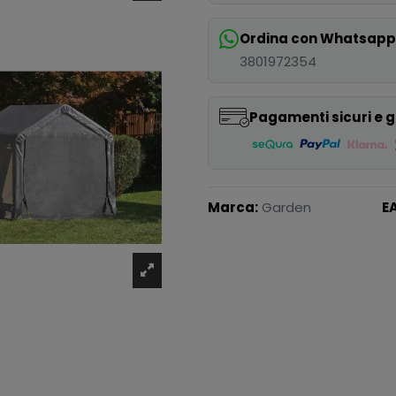
Ordina con Whatsap
3801972354
Pagamenti sicuri e g
Marca:
Garden
E