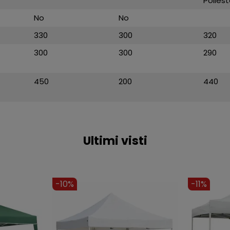
Polies
No
No
330
300
320
300
300
290
450
200
440
Ultimi visti
-9%
-12%