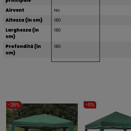
principale
Airvent
No
Altezza (in cm)
180
Larghezza (in
180
cm)
Profondità (in
180
cm)
-211 €
-9%