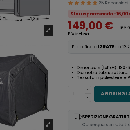
25 Recensioni
Stai risparmiando -16,00
149,00 €
165,
IVA inclusa
Paga fino a
12 RATE
da 13,2
Dimensioni (LxPxH): 180x
Diametro tubi struttura
Tessuto in poliestere e
AGGIUNGI 
SPEDIZIONE GRATUIT
Consegna stimata tra