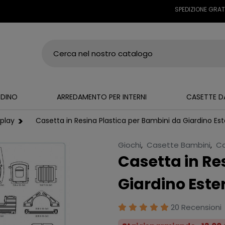
SPEDIZIONE GRATUITA SU
RDINO
ARREDAMENTO PER INTERNI
CASETTE D
tplay
Casetta in Resina Plastica per Bambini da Giardino Es
Giochi
,
Casette Bambini
,
Ca
Casetta in Re
Giardino Este
20 Recensioni