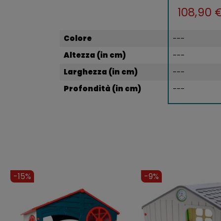
108,90 
Colore
---
Altezza (in cm)
---
Larghezza (in cm)
---
Profondità (in cm)
---
-15%
-9%