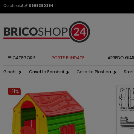
Cerchi aiuto?
0698380354
CATEGORIE
PORTE BLINDATE
ARREDO GIA
Giochi
Casette Bambini
Casette Plastica
Star
-11%