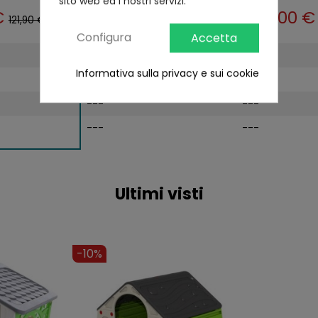
sito web ed i nostri servizi.
€
134,00 €
105,00 
121,90 €
148,00 €
Configura
Accetta
---
---
Informativa sulla privacy e sui cookie
---
---
---
---
---
---
Ultimi visti
-10%