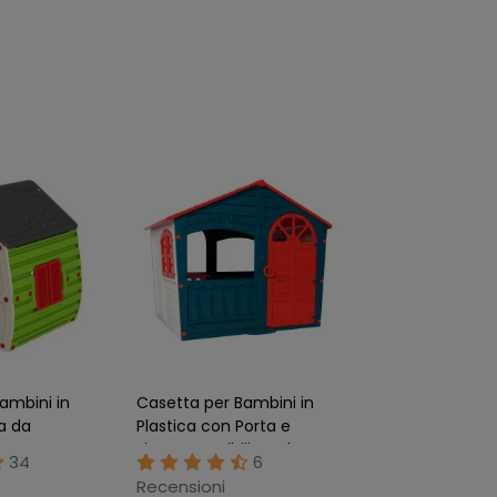
ambini in
Casetta per Bambini in
ca da
Plastica con Porta e
rno
Finestre Apribili Verde
34
6
mbi PVC
Recensioni