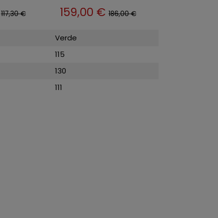
€
159,00 €
117,30 €
186,00 €
Verde
115
130
111