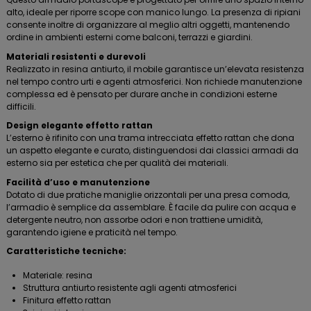
alto, ideale per riporre scope con manico lungo. La presenza di ripiani
consente inoltre di organizzare al meglio altri oggetti, mantenendo
ordine in ambienti esterni come balconi, terrazzi e giardini.
Materiali resistenti e durevoli
Realizzato in resina antiurto, il mobile garantisce un’elevata resistenza
nel tempo contro urti e agenti atmosferici. Non richiede manutenzione
complessa ed è pensato per durare anche in condizioni esterne
difficili.
Design elegante effetto rattan
L’esterno è rifinito con una trama intrecciata effetto rattan che dona
un aspetto elegante e curato, distinguendosi dai classici armadi da
esterno sia per estetica che per qualità dei materiali.
Facilità d’uso e manutenzione
Dotato di due pratiche maniglie orizzontali per una presa comoda,
l’armadio è semplice da assemblare. È facile da pulire con acqua e
detergente neutro, non assorbe odori e non trattiene umidità,
garantendo igiene e praticità nel tempo.
Caratteristiche tecniche:
Materiale: resina
Struttura antiurto resistente agli agenti atmosferici
Finitura effetto rattan