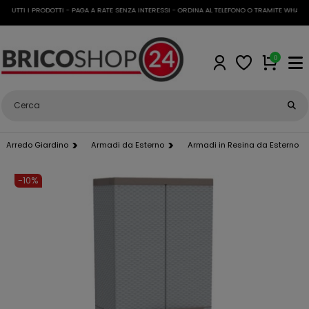
UTTI I PRODOTTI - PAGA A RATE SENZA INTERESSI - ORDINA AL TELEFONO O TRAMITE WHATSAPP
0
Arredo Giardino
Armadi da Esterno
Armadi in Resina da Esterno
-10%