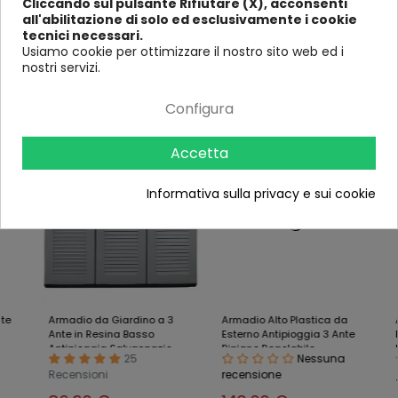
Cliccando sul pulsante Rifiutare (X), acconsenti
Profondità
39
44
44
3
all'abilitazione di solo ed esclusivamente i cookie
(in cm)
tecnici necessari.
Usiamo cookie per ottimizzare il nostro sito web ed i
nostri servizi.
Ultimi visti
Configura
-9%
-13%
-17%
Accetta
Informativa sulla privacy e sui cookie
Armadio da Giardino a 3
Armadio Alto Plastica da
Armad
Ante in Resina Basso
Esterno Antipioggia 3 Ante
Ester
Antipioggia Salvaspazio
Ripiano Regolabile
Ripia
25
Nessuna
Recensioni
recensione
79,