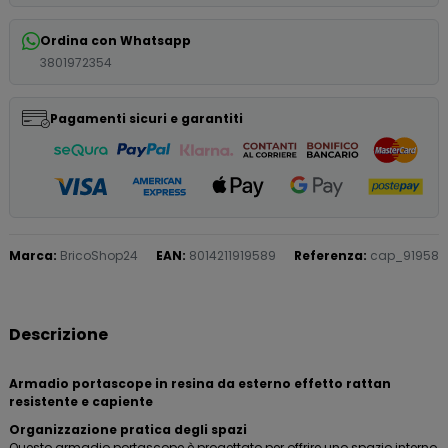
Ordina con Whatsapp
3801972354
Pagamenti sicuri e garantiti
Marca:
BricoShop24
EAN:
8014211919589
Referenza:
cap_91958
Descrizione
Armadio portascope in resina da esterno effetto rattan
resistente e capiente
Organizzazione pratica degli spazi
Questo armadio portascope è progettato per offrire uno spazio interno