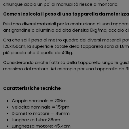
chiunque abbia un po' di manualità riesce a montarlo.
Come si calcola il peso di una tapparella da motorizz
Esistono diversi materiali per la costruzione di una tappare
antigrandine o alluminio ad alta densità 6kg/mq, acciaio c
Ora che sai il peso al metro quadro dei diversi materiali 
120x150cm, la superficie totale della tapparella sarà di 1.
più piccolo che è quello da 40kg.
Considerando anche l'attrito della tapparella lungo le guide
massimo del motore. Ad esempio per una tapparella da 35k
Caratteristiche tecniche
:
Coppia nominale = 20Nm
Velocità nominale = 15rpm
Diametro motore = 45mm
Lunghezza tubo: 38cm
Lunghezza motore: 45.4cm