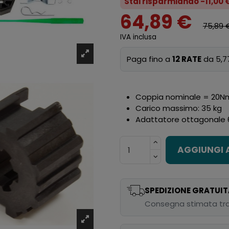
Stai risparmiando -11,00 
64,89 €
75,89 
IVA inclusa
Paga fino a
12 RATE
da 5,7
Coppia nominale = 20N
Carico massimo: 35 kg
Adattatore ottagonale
AGGIUNGI 
SPEDIZIONE GRATUIT
Consegna stimata tra