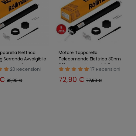
ttrico per Tapparella
Motore Tubolare Rullo 45S
 Tenda da Sole
Potenza 30Nm per Tende da
vvolgibile
Sole Ø70 mm 4x3 mt
25 Recensioni
Nessuna
recensione
 €
80,89 €
114,00 €
157,00 €