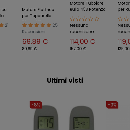
Motore Tubolare
Motor
Rullo 45S Potenza
per Ru
rico
Motore Elettrico
30Nm per Tende
Poten
la
per Tapparella
da Sole Ø70 mm
Tende
Tenda
50nm 95kg Tenda
21
25
Nessuna
Ness
4x3 mt
Ø60
randa
da Sole Serranda
Recensioni
recensione
recen
Avvolgibile
€
69,89 €
114,00 €
119
80,89 €
157,00 €
135,00
Ultimi visti
-14%
-14%