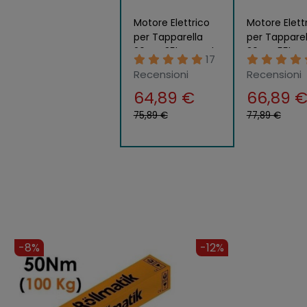
Motore Elettrico
Motore Elett
per Tapparella
per Tapparel
20nm 35kg Tende
30nm 55kg 
17
da Sole Serranda
da Sole Ser
Recensioni
Recensioni
Avvolgibile
Avvolgibile
64,89 €
66,89 
75,89 €
77,89 €
-9%
-6%