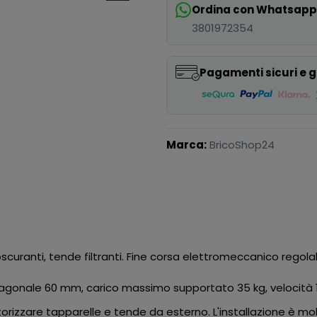
Ordina con Whatsap
3801972354
Pagamenti sicuri e g
Marca:
BricoShop24
oscuranti, tende filtranti. Fine corsa elettromeccanico regol
agonale 60 mm, carico massimo supportato 35 kg, velocità 15
torizzare tapparelle e tende da esterno. L'installazione è mo