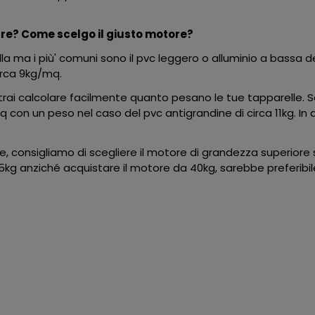
are? Come scelgo il giusto motore?
lla ma i più' comuni sono il pvc leggero o alluminio a bassa 
irca 9kg/mq.
potrai calcolare facilmente quanto pesano le tue tapparelle.
8mq con un peso nel caso del pvc antigrandine di circa 11kg. 
, consigliamo di scegliere il motore di grandezza superiore se
g anziché acquistare il motore da 40kg, sarebbe preferibile