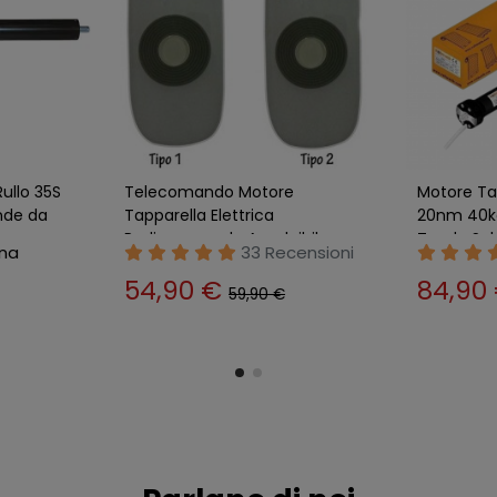
Motore Elettrico per Tapparella
Motore Ele
ca 30nm
30nm 55kg Tenda da Sole
50nm 95kg
bile
Serranda Avvolgibile
Serranda A
ensioni
21 Recensioni
66,89 €
69,89
77,89 €