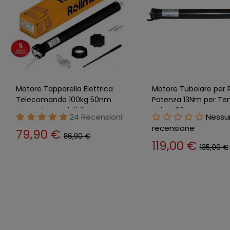
Motore Tapparella Elettrica
Motore Tapparella
20nm 40kg Serranda Avvolgibile
Telecomando Elettri
Tende Sole Automatica
60kg Serranda Avvolgi
20 Recensioni
17 Rec
Automatic
84,90 €
72,90 €
92,90 €
77,90 €