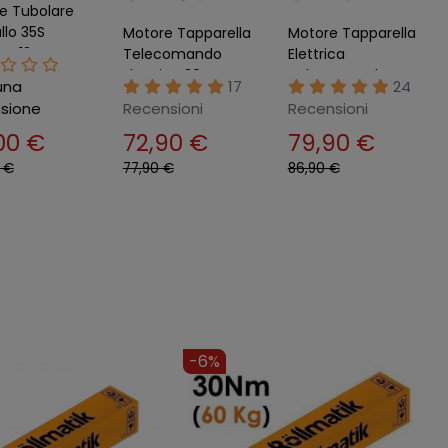
e Tubolare
llo 35S
Motore Tapparella
Motore Tapparella
za 13Nm per
Telecomando
Elettrica
 da Sole
Elettrica 30nm
Telecomando
una
17
24
 mm
60kg Serranda
100kg 50nm
sione
Recensioni
Recensioni
Avvolgibile
Serranda
,00 €
72,90 €
79,90 €
Automatic
Avvolgibile Casa
 €
77,90 €
86,90 €
-27%