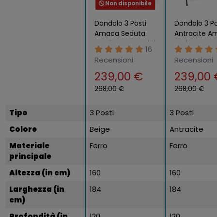
Non disponibile
Dondolo 3 Posti
Dondolo 3 Po
Amaca Seduta
Antracite A
Oscillante Cuscini
Seduta Cusc
16
Tettuccio da
Tettuccio d
Recensioni
Recensioni
Giardino Esterno
Giardino Est
239,00 €
239,00 
268,00 €
268,00 €
Tipo
3 Posti
3 Posti
Colore
Beige
Antracite
Materiale
Ferro
Ferro
principale
Altezza (in cm)
160
160
Larghezza (in
184
184
cm)
Profondità (in
120
120