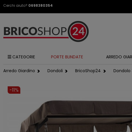
Cerchi aiuto?
0698380354
CATEGORIE
PORTE BLINDATE
ARREDO GIA
Arredo Giardino
Dondoli
BricoShop24
Dondolo 
-11%