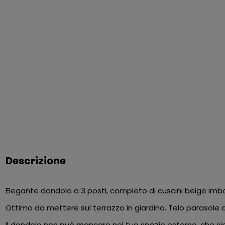
Descrizione
Elegante dondolo a 3 posti, completo di cuscini beige imbot
Ottimo da mettere sul terrazzo in giardino. Telo parasole a 
Il dondolo non può mancare nel tuo spazio esterno, che sia 