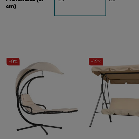
cm)
-9%
-10%