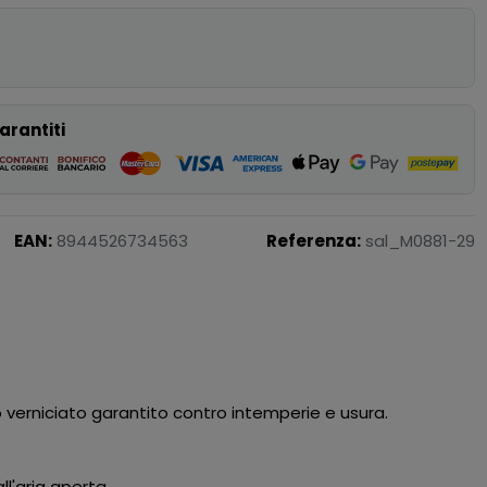
p
arantiti
EAN:
8944526734563
Referenza:
sal_M0881-29
o verniciato garantito contro intemperie e usura.
l'aria aperta.