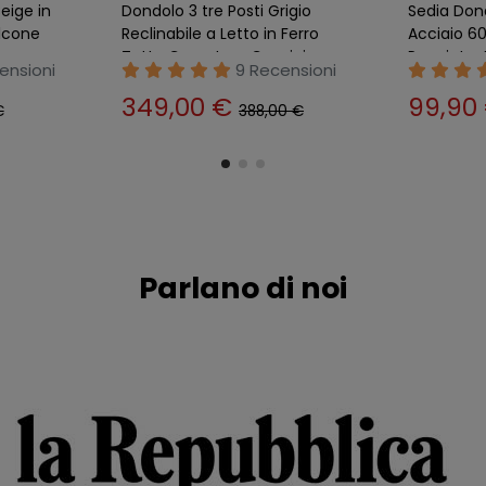
eclinabile
Dondolo 3 Posti Telo Verde
Dondolo 2 
ini
Cuscini Tetto Copertura da
Terrazzo 
o
Giardino Balcone Terrazzo
Cuscino T
nsioni
20 Recensioni
119,00 €
204,0
 €
124,30 €
Parlano di noi