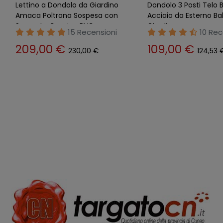
Dondolo 3 tre Posti Beige
Dondolo 3 Posti Ecru R
Reclinabile Letto in Ferro con
Letto Telo Tetto Cusc
Tetto Copertura Cuscini
Copertura da Giardin
15 Recensioni
9 Rece
348,00 €
205,00 €
384,00 €
227,00