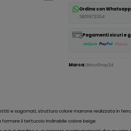
Ordina con Whatsap
3801972354
Pagamenti sicuri e g
Marca:
BricoShop24
titi e sagomati, struttura colore marrone realizzata in ferr
formare il tettuccio inclinabile colore beige.
un bel giardino o un terrazzo regala momenti di puro relax al