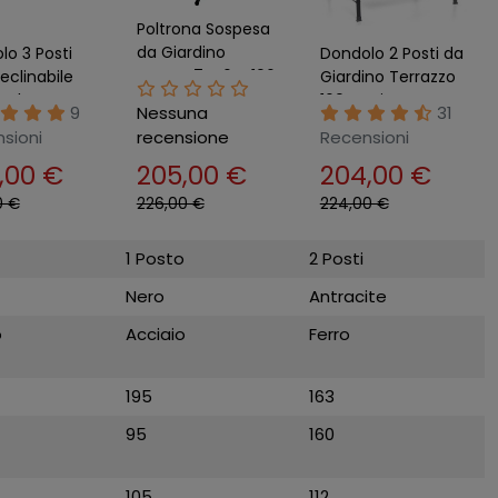
Poltrona Sospesa
da Giardino
lo 3 Posti
Dondolo 2 Posti da
Rattan 74x64x106
eclinabile
Giardino Terrazzo
cm Struttura
 Telo Tetto
160 cm in Ferro
9
Nessuna
31
Acciaio Nero
ni Copertura
Seduta Cuscino
sioni
recensione
Recensioni
ardino
Telo Tetto
,00 €
205,00 €
204,00 €
0 €
226,00 €
224,00 €
1 Posto
2 Posti
Nero
Antracite
o
Acciaio
Ferro
195
163
95
160
105
112