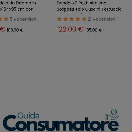
Posti da Giardino
Dondolo 2 Posti da Giardino
160 cm in Ferro Seduta
Terrazzo 160x112 Ferro Seduta
elo Tetto
Cuscino Telo Tettuccio
31 Recensioni
23 Recensioni
0 €
204,00 €
224,00 €
224,00 €