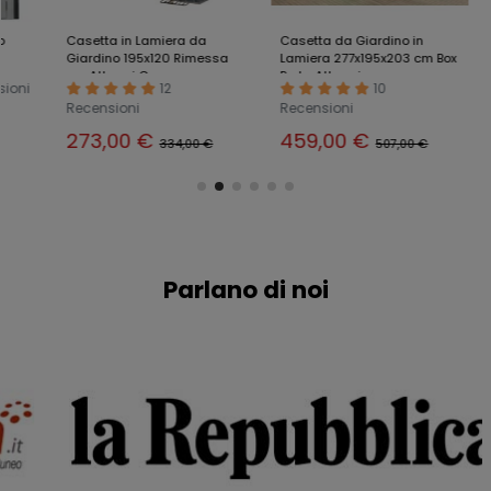
Casetta in Lamiera da
Casetta da Giardino in
Caset
Giardino 195x120 Rimessa
Lamiera 277x195x203 cm Box
in La
per Attrezzi Capanno
Porta Attrezzi
Porta 
12
10
Ricovero Box
Recensioni
Recensioni
314
273,00 €
459,00 €
334,00 €
507,00 €
Parlano di noi