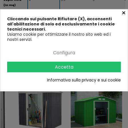
(in mq)
×
Altezza (in
195
192
203
19
cm)
Cliccando sul pulsante Rifiutare (X), acconsenti
all'abilitazione di solo ed esclusivamente i cookie
Larghezza (in
213
277
277
21
tecnici necessari.
cm)
Usiamo cookie per ottimizzare il nostro sito web ed i
Profondità
191
191
195
19
nostri servizi.
(in cm)
Configura
Ultimi visti
Accetta
Informativa sulla privacy e sui cookie
-18%
-9%
-10%