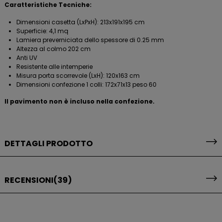
Caratteristiche Tecniche:
Dimensioni casetta (LxPxH): 213x191x195 cm
Superficie: 4,1 mq
Lamiera preverniciata dello spessore di 0.25 mm
Altezza al colmo 202 cm
Anti UV
Resistente alle intemperie
Misura porta scorrevole (LxH): 120x163 cm
Dimensioni confezione 1 colli: 172x71x13 peso 60
Il pavimento non è incluso nella confezione.
DETTAGLI PRODOTTO
RECENSIONI
(39)