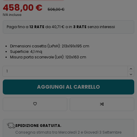
458,00 €
506,00 €
IVA inclusa
Paga fino a
12 RATE
da 40,71 € o in
3 RATE
senza interessi
Dimensioni casetta (LxPxH): 213x191x195 cm
Superficie: 4,1 mq
Misura porta scorrevole (LxH): 120x163 cm
AGGIUNGI AL CARRELLO
SPEDIZIONE GRATUITA.
Consegna stimata tra Mercoledì 2 e Giovedì 3 Settembre