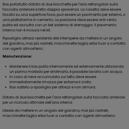
Box portatutto dotato di due bocchette per l'aria rettangolari sulla
facciata anteriore e tetto doppia spiovenza. La casetta deve essere
fissato su una superficie fissa, può essere un pavimento per esterno, o
una piattaforma in cemento. La posizione deve essere anti vento.
pulita ed asciutta con un bel sistema di drenaggio. Il pavimento
interno non è inclusa nel kit.
Ripostiglio attrezzi resistente alle intemperie da mettere in un angolo
del giardino, mai più rastrelli, macchinette taglia erba fuori a contatto
con agenti atmosferici.
Manutenzione:
Mantenere il box pulito internamente ed esternamente utilizzando
un panno morbido per strofinarlo, è possibile lavarlo con acqua.
In caso di neve accumulata sul tetto deve essere
immediatamente rimossa per evitarne il crollo.
Box adibito a ripostiglio per attrezzi e non dimora.
Dotato di due bocchette per l'aria rettangolari sulla facciata anteriore
per un ricircolo ottimale dell'aria interna.
Ideale da mettere in un angolo del giardino, mai più rastrelli,
macchinette taglia erba fuori a contatto con agenti atmosferici.