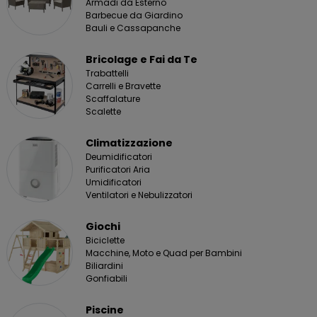
Armadi da Esterno
Barbecue da Giardino
Bauli e Cassapanche
Bricolage e Fai da Te
Trabattelli
Carrelli e Bravette
Scaffalature
Scalette
Climatizzazione
Deumidificatori
Purificatori Aria
Umidificatori
Ventilatori e Nebulizzatori
Giochi
Biciclette
Macchine, Moto e Quad per Bambini
Biliardini
Gonfiabili
Piscine