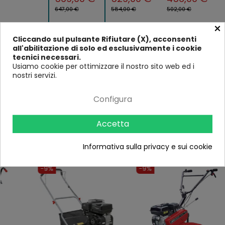
647,00 €
584,00 €
502,00 €
×
Tipo
Arieggiatore
Motozappa
Arieggiatore
El
Cliccando sul pulsante Rifiutare (X), acconsenti
Potenza (in
8
all'abilitazione di solo ed esclusivamente i cookie
watt)
tecnici necessari.
Usiamo cookie per ottimizzare il nostro sito web ed i
Fonte di
Benzina
Benzina
Benzina
Ca
nostri servizi.
Alimentazion
e
Cilindrata
123cc
212cc
212cc
Configura
Accetta
Ultimi visti
Informativa sulla privacy e sui cookie
-9%
-9%