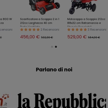
 800 W
Scarificatore a Scoppio 2 in 1
Motozappa a Scoppio 212cc
212cc Larghezza 40 cm
88x32 cm Retromarcia e
Prato Ventilato
Stegole Regolabili
sioni
2 Recensioni
3 Recensioni
456,00 €
529,00 €
502,00 €
584,00 €
Parlano di noi