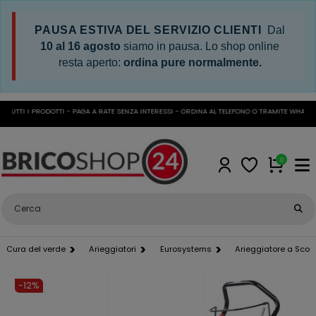
PAUSA ESTIVA DEL SERVIZIO CLIENTI
Dal
10 al 16 agosto
siamo in pausa. Lo shop online
resta aperto:
ordina pure normalmente.
UTTI I PRODOTTI - PAGA A RATE SENZA INTERESSI - ORDINA AL TELEFONO O TRAMITE WHATSAPP
0
Cura del verde
Arieggiatori
Eurosystems
Arieggiatore a Scopp
-12%