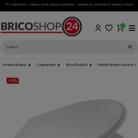
TTI I PRODOTTI - PAGA A RATE SENZA INTERESSI - ORDINA AL TELEFONO O TRAMITE WHATSAPP
0
Arredo Bagno
Copriwater
BricoShop24
Sedile Water Asse in R
-14%