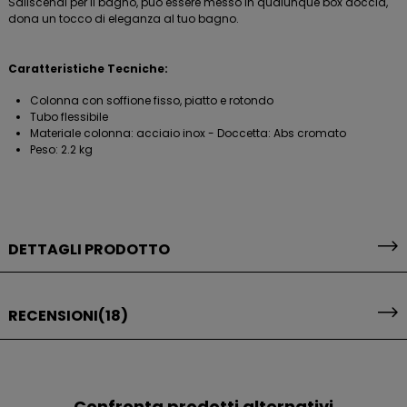
Saliscendi per il bagno, può essere messo in qualunque box doccia,
dona un tocco di eleganza al tuo bagno.
Caratteristiche Tecniche:
Colonna con soffione fisso, piatto e rotondo
Tubo flessibile
Materiale colonna: acciaio inox - Doccetta: Abs cromato
Peso: 2.2 kg
DETTAGLI PRODOTTO
RECENSIONI
(18)
Confronta prodotti alternativi