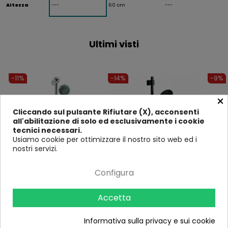
Altezza
---
60 cm
---
Ultimi visti
-11%
-14%
-9%
×
Cliccando sul pulsante Rifiutare (X), acconsenti
all'abilitazione di solo ed esclusivamente i cookie
tecnici necessari.
Usiamo cookie per ottimizzare il nostro sito web ed i
nostri servizi.
Configura
Kit Asta Saliscendi
Kit Asta Saliscendi per
Kit A
Portasapone Set Doccia
Doccia Nero Opaco
con F
Completo Sistema Colonna
Completo di Colonna e
Accetta
17
10
Gruppo Bagno
Doccetta
Recensioni
Recensioni
Rece
Informativa sulla privacy e sui cookie
49,00 €
42,90 €
47
54,90 €
49,90 €